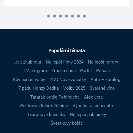
Populární témata
Jak zhubnout
Nejlepší filmy 2024
Nejlepší horory
TV program
Změna času
Partie
Počasí
Kdy budou volby
ZOO Nové začátky
Auto – katalog
7 pádů Honzy Dědka
Volby 2025
Svařené víno
Tatarák podle Pohlreicha
Aloe vera
Pěstování lichořeřišnice
Výpočet ascendentu
Tvarohové knedlíky
Nejlepší palačinky
Švestkový koláč