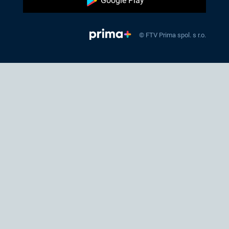
Google Play
© FTV Prima spol. s r.o.