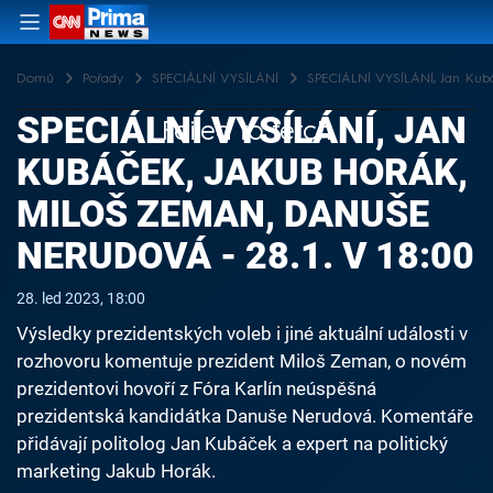
Domů
Pořady
SPECIÁLNÍ VYSÍLÁNÍ
SPECIÁLNÍ VYSÍLÁNÍ, Jan Kubá
SPECIÁLNÍ VYSÍLÁNÍ, JAN
Failed to fetch
KUBÁČEK, JAKUB HORÁK,
MILOŠ ZEMAN, DANUŠE
NERUDOVÁ - 28.1. V 18:00
28. led 2023, 18:00
Výsledky prezidentských voleb i jiné aktuální události v
rozhovoru komentuje prezident Miloš Zeman, o novém
prezidentovi hovoří z Fóra Karlín neúspěšná
prezidentská kandidátka Danuše Nerudová. Komentáře
přidávají politolog Jan Kubáček a expert na politický
marketing Jakub Horák.