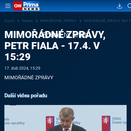
Domů
Pořady
MIMOŘÁDNÉ ZPRÁVY
MIMOŘÁDNÉ ZPRÁVY, Petr Fial
MIMOŘÁDNÉ ZPRÁVY,
Failed to fetch
PETR FIALA - 17.4. V
15:29
17. dub 2024, 15:29
MIMOŘÁDNÉ ZPRÁVY
Další videa pořadu