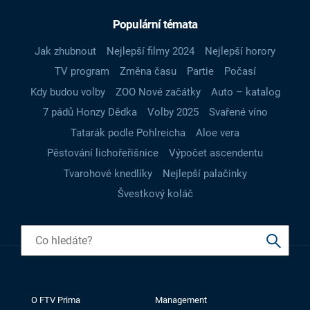
Populární témata
Jak zhubnout
Nejlepší filmy 2024
Nejlepší horory
TV program
Změna času
Partie
Počasí
Kdy budou volby
ZOO Nové začátky
Auto – katalog
7 pádů Honzy Dědka
Volby 2025
Svařené víno
Tatarák podle Pohlreicha
Aloe vera
Pěstování lichořeřišnice
Výpočet ascendentu
Tvarohové knedlíky
Nejlepší palačinky
Švestkový koláč
O FTV Prima
Management