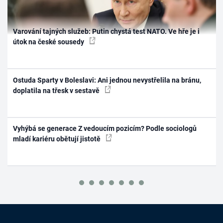
Varování tajných služeb: Putin chystá test NATO. Ve hře je i
útok na české sousedy
Ostuda Sparty v Boleslavi: Ani jednou nevystřelila na bránu,
doplatila na třesk v sestavě
Vyhýbá se generace Z vedoucím pozicím? Podle sociologů
mladí kariéru obětují jistotě