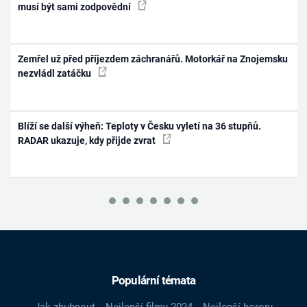
musí být sami zodpovědní
Zemřel už před příjezdem záchranářů. Motorkář na Znojemsku
nezvládl zatáčku
Blíží se další výheň: Teploty v Česku vyletí na 36 stupňů.
RADAR ukazuje, kdy přijde zvrat
Populární témata
Jak zhubnout
Nejlepší filmy 2024
Nejlepší horory