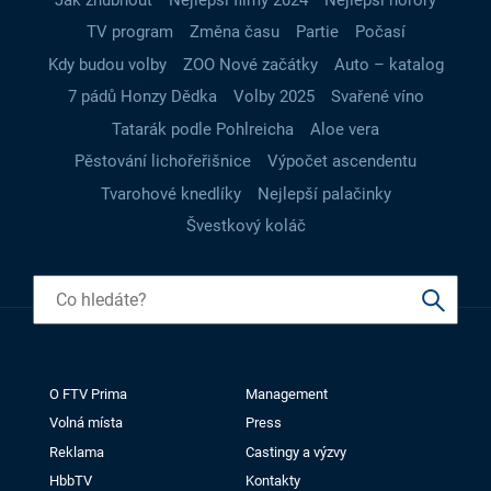
TV program
Změna času
Partie
Počasí
Kdy budou volby
ZOO Nové začátky
Auto – katalog
7 pádů Honzy Dědka
Volby 2025
Svařené víno
Tatarák podle Pohlreicha
Aloe vera
Pěstování lichořeřišnice
Výpočet ascendentu
Tvarohové knedlíky
Nejlepší palačinky
Švestkový koláč
O FTV Prima
Management
Volná místa
Press
Reklama
Castingy a výzvy
HbbTV
Kontakty