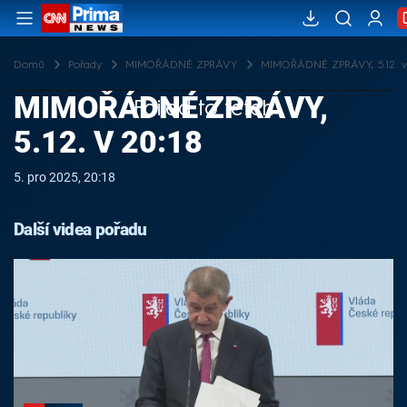
Domů
Pořady
MIMOŘÁDNÉ ZPRÁVY
MIMOŘÁDNÉ ZPRÁVY, 5.12. v 
MIMOŘÁDNÉ ZPRÁVY,
Failed to fetch
5.12. V 20:18
5. pro 2025, 20:18
Další videa pořadu