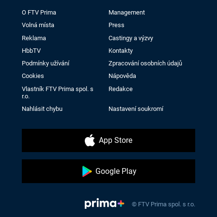
O FTV Prima
Management
Volná místa
Press
Reklama
Castingy a výzvy
HbbTV
Kontakty
Podmínky užívání
Zpracování osobních údajů
Cookies
Nápověda
Vlastník FTV Prima spol. s
Redakce
r.o.
Nahlásit chybu
Nastavení soukromí
App Store
Google Play
© FTV Prima spol. s r.o.