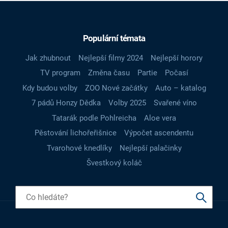
Populární témata
Jak zhubnout
Nejlepší filmy 2024
Nejlepší horory
TV program
Změna času
Partie
Počasí
Kdy budou volby
ZOO Nové začátky
Auto – katalog
7 pádů Honzy Dědka
Volby 2025
Svařené víno
Tatarák podle Pohlreicha
Aloe vera
Pěstování lichořeřišnice
Výpočet ascendentu
Tvarohové knedlíky
Nejlepší palačinky
Švestkový koláč