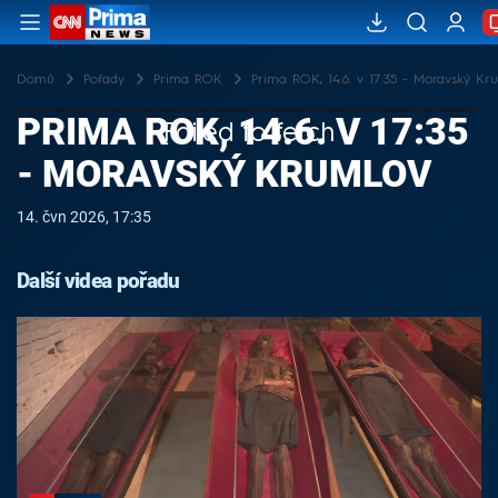
Domů
Pořady
Prima ROK
Prima ROK, 14.6. v 17:35 - Moravský Kr
PRIMA ROK, 14.6. V 17:35
Failed to fetch
- MORAVSKÝ KRUMLOV
14. čvn 2026, 17:35
Další videa pořadu