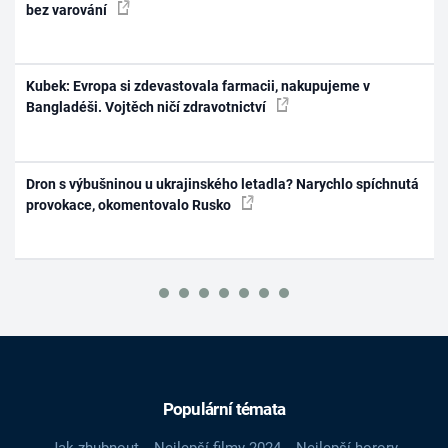
bez varování
Kubek: Evropa si zdevastovala farmacii, nakupujeme v
Bangladéši. Vojtěch ničí zdravotnictví
Dron s výbušninou u ukrajinského letadla? Narychlo spíchnutá
provokace, okomentovalo Rusko
Populární témata
Jak zhubnout
Nejlepší filmy 2024
Nejlepší horory