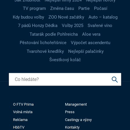
TV program
Změna času
Partie
Počasí
Kdy budou volby
ZOO Nové začátky
Auto – katalog
7 pádů Honzy Dědka
Volby 2025
Svařené víno
Tatarák podle Pohlreicha
Aloe vera
Pěstování lichořeřišnice
Výpočet ascendentu
Tvarohové knedlíky
Nejlepší palačinky
Švestkový koláč
O FTV Prima
Management
Volná místa
Press
Reklama
Castingy a výzvy
HbbTV
Kontakty