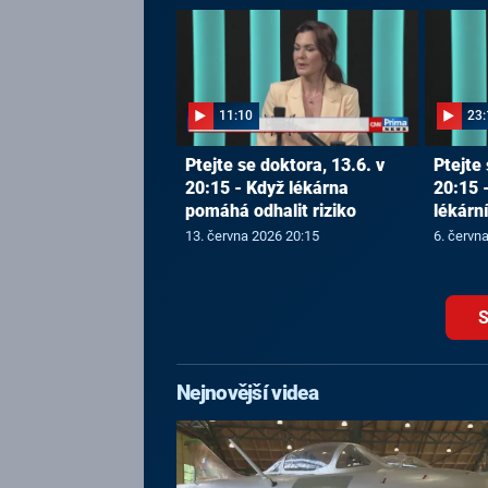
11:10
23:
Ptejte se doktora, 13.6. v
Ptejte 
20:15 - Když lékárna
20:15 
pomáhá odhalit riziko
lékárn
13. června 2026 20:15
6. červn
S
Nejnovější videa