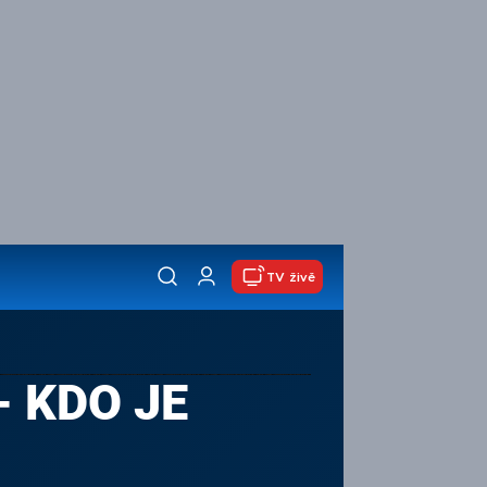
TV živě
- KDO JE