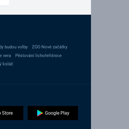
dy budou volby
ZOO Nové začátky
e vera
Pěstování lichořeřišnice
ý koláč
 Store
Google Play