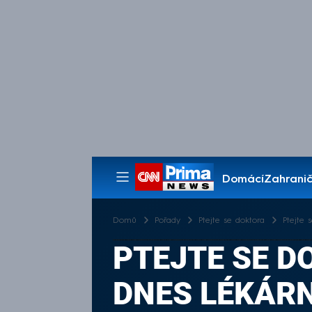
Domácí
Zahranič
Pořady
Domů
Pořady
Ptejte se doktora
Ptejte 
PTEJTE SE DO
DNES LÉKÁRN