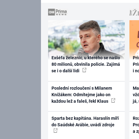
Exšéfa železnic, u kterého se našlo
Pri
80 milionů, obvinila policie. Zajímá
Pri
se i o další lidi
i n
Poslední rozloučení s Milanem
Ma
Knížákem: Odmítejme jako on
vž
každou lež a faleš, řekl Klaus
já,
Sparta bez kapitána. Haraslín míří
Ro
do Saúdské Arábie, uvádí zdroje
Pr
a 