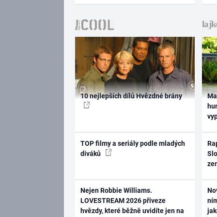
10 nejlepších dílů Hvězdné brány
Ma
hum
vy
TOP filmy a seriály podle mladých
Rap
diváků
Slo
ze
Nejen Robbie Williams.
No
LOVESTREAM 2026 přiveze
ním
hvězdy, které běžně uvidíte jen na
ja