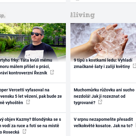
rtyho frky: Táta kvůli mému
9 tipů s kostkami ledu: Vyhladí
oru málem přišel o práci,
zmačkané šaty i zalijí květiny
práví kontroverzní Řezník
per Vercetti vyfasoval na
Muchomůrku růžovku ani sucho
vensku 5 let vězení, pak bude ze
nezdolá! Jak ji rozeznat od
mě vyhoštěn
tygrované?
vý objev Kazmy? Blondýnka se s
V srpnu nezapomeňte přesadit
 vodí za ruce a fotí se na místě
velkokvěté kosatce. Jak na to?
ko Rosecká