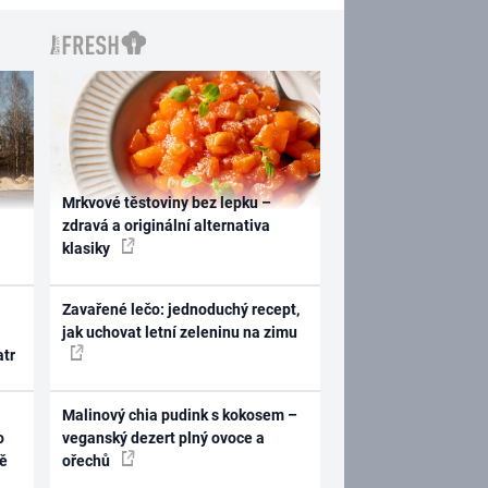
Mrkvové těstoviny bez lepku –
zdravá a originální alternativa
klasiky
Zavařené lečo: jednoduchý recept,
jak uchovat letní zeleninu na zimu
atr
Malinový chia pudink s kokosem –
o
veganský dezert plný ovoce a
ně
ořechů