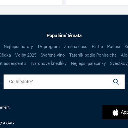
Populární témata
Nejlepší horory
TV program
Změna času
Partie
Počasí
K
Dědka
Volby 2025
Svařené víno
Tatarák podle Pohlreicha
Alo
t ascendentu
Tvarohové knedlíky
Nejlepší palačinky
Švestkov
ement
App
y a výzvy