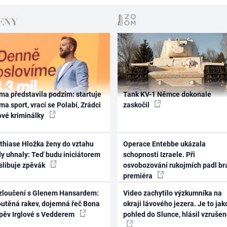
ma představila podzim: startuje
Tank KV-1 Němce dokonale
ma sport, vrací se Polabí, Zrádci
zaskočil
ové kriminálky
thiase Hložka ženy do vztahu
Operace Entebbe ukázala
dy uhnaly: Teď budu iniciátorem
schopnosti Izraele. Při
 slibuje zpěvák
osvobozování rukojmích padl br
premiéra
zloučení s Glenem Hansardem:
Video zachytilo výzkumníka na
outěná rakev, dojemná řeč Bona
okraji lávového jezera. Je to jak
zpěv Irglové s Vedderem
pohled do Slunce, hlásil vzruše