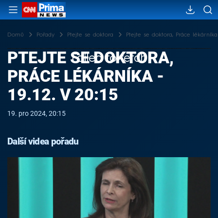
Domů
Pořady
Ptejte se doktora
Ptejte se doktora, Práce lékárníka -
PTEJTE SE DOKTORA,
Failed to fetch
PRÁCE LÉKÁRNÍKA -
19.12. V 20:15
19. pro 2024, 20:15
Další videa pořadu