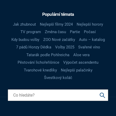
Populární témata
Jak zhubnout
Nejlepší filmy 2024
Nejlepší horory
TV program
Změna času
Partie
Počasí
Kdy budou volby
ZOO Nové začátky
Auto – katalog
7 pádů Honzy Dědka
Volby 2025
Svařené víno
Tatarák podle Pohlreicha
Aloe vera
Pěstování lichořeřišnice
Výpočet ascendentu
Tvarohové knedlíky
Nejlepší palačinky
Švestkový koláč