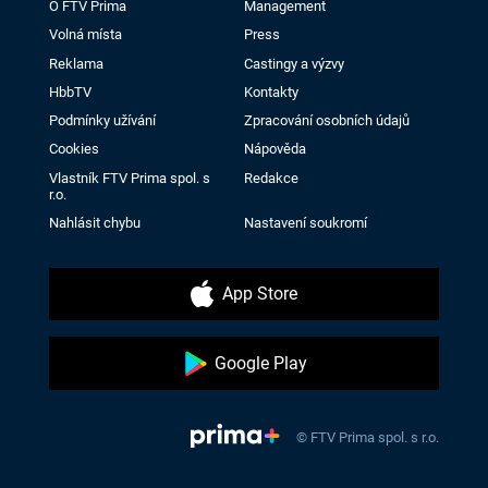
O FTV Prima
Management
Volná místa
Press
Reklama
Castingy a výzvy
HbbTV
Kontakty
Podmínky užívání
Zpracování osobních údajů
Cookies
Nápověda
Vlastník FTV Prima spol. s
Redakce
r.o.
Nahlásit chybu
Nastavení soukromí
App Store
Google Play
© FTV Prima spol. s r.o.