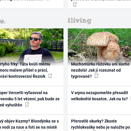
rtyho frky: Táta kvůli mému
Muchomůrku růžovku ani sucho
oru málem přišel o práci,
nezdolá! Jak ji rozeznat od
práví kontroverzní Řezník
tygrované?
per Vercetti vyfasoval na
V srpnu nezapomeňte přesadit
vensku 5 let vězení, pak bude ze
velkokvěté kosatce. Jak na to?
mě vyhoštěn
vý objev Kazmy? Blondýnka se s
Přerostlé okurky? Zkuste
 vodí za ruce a fotí se na místě
rychlokvašky nebo je naložte po