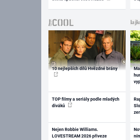
10 nejlepších dílů Hvězdné brány
Ma
hum
vy
TOP filmy a seriály podle mladých
Rap
diváků
Slo
ze
Nejen Robbie Williams.
No
LOVESTREAM 2026 přiveze
ním