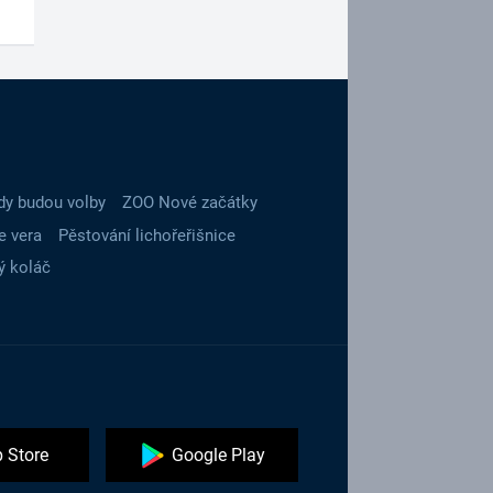
dy budou volby
ZOO Nové začátky
e vera
Pěstování lichořeřišnice
ý koláč
 Store
Google Play