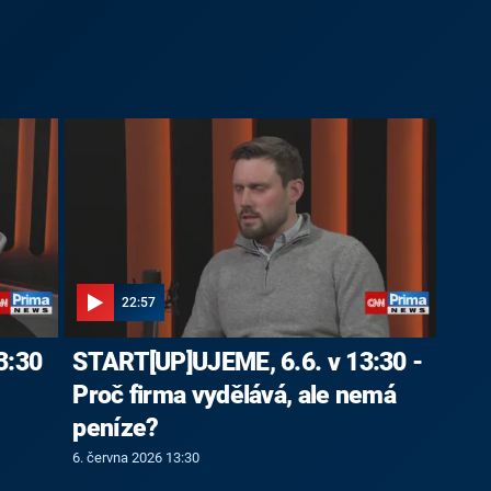
22:57
3:30
START[UP]UJEME, 6.6. v 13:30 -
Proč firma vydělává, ale nemá
peníze?
6. června 2026 13:30