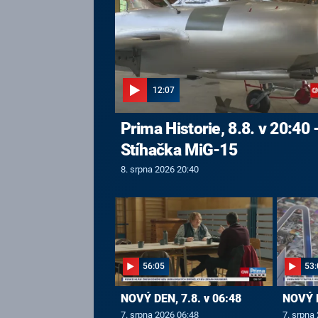
12:07
Prima Historie, 8.8. v 20:40 
Stíhačka MiG-15
8. srpna 2026 20:40
56:05
53:
NOVÝ DEN, 7.8. v 06:48
NOVÝ D
7. srpna 2026 06:48
7. srpna