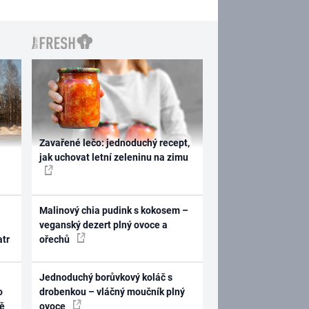
Zavařené lečo: jednoduchý recept,
jak uchovat letní zeleninu na zimu
Malinový chia pudink s kokosem –
veganský dezert plný ovoce a
atr
ořechů
Jednoduchý borůvkový koláč s
o
drobenkou – vláčný moučník plný
ně
ovoce