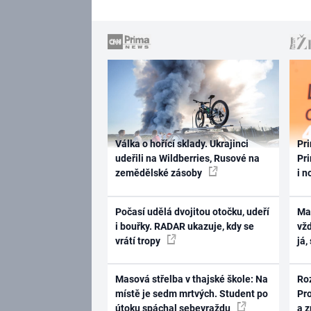
Válka o hořící sklady. Ukrajinci
Pri
udeřili na Wildberries, Rusové na
Pri
zemědělské zásoby
i n
Počasí udělá dvojitou otočku, udeří
Ma
i bouřky. RADAR ukazuje, kdy se
vž
vrátí tropy
já,
Masová střelba v thajské škole: Na
Ro
místě je sedm mrtvých. Student po
Pr
útoku spáchal sebevraždu
a 