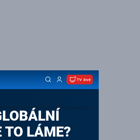
TV živě
 GLOBÁLNÍ
E TO LÁME?