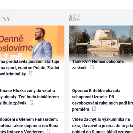
ma představila podzim: startuje
Tank KV-1 Němce dokonale
ma sport, vrací se Polabí, Zrádci
zaskočil
ové kriminálky
thiase Hložka ženy do vztahu
Operace Entebbe ukázala
dy uhnaly: Teď budu iniciátorem
schopnosti Izraele. Při
 slibuje zpěvák
osvobozování rukojmích padl br
premiéra
zloučení s Glenem Hansardem:
Video zachytilo výzkumníka na
outěná rakev, dojemná řeč Bona
okraji lávového jezera. Je to jak
zpěv Irglové s Vedderem
pohled do Slunce, hlásil vzruše