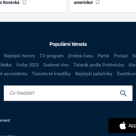
ko Rosecká
americku!
Populární témata
Nejlepší horory
TV program
Změna času
Partie
Počasí
K
Dědka
Volby 2025
Svařené víno
Tatarák podle Pohlreicha
Alo
t ascendentu
Tvarohové knedlíky
Nejlepší palačinky
Švestkov
ement
App