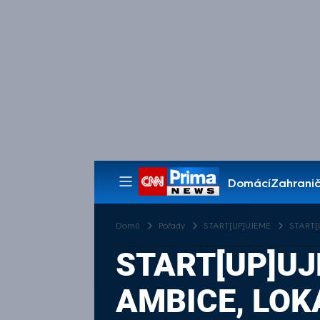
Domácí
Zahranič
Pořady
Domů
Pořady
START[UP]UJEME
START[U
START[UP]UJE
AMBICE, LOK