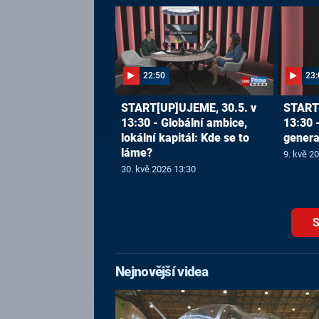
22:50
23:
START[UP]UJEME, 30.5. v
START[
13:30 - Globální ambice,
13:30 
lokální kapitál: Kde se to
generac
láme?
9. kvě 2
30. kvě 2026 13:30
S
Nejnovější videa