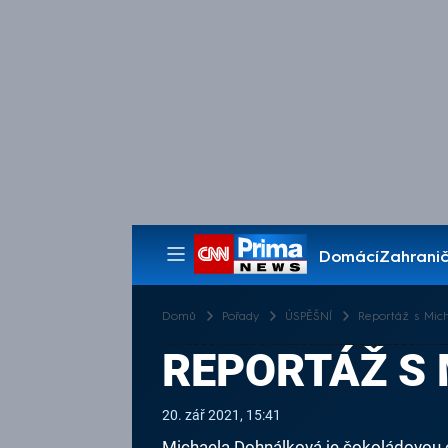
Domácí
Zahranič
Pořady
Domů
Pořady
ÚSPĚŠNÍ
Reportáž s Mic
REPORTÁŽ S
20. zář 2021, 15:41
Michaela Dohnálková je čokoládovou exp