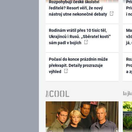
Rozpohybují české školství
Pri
ředitelé? Resort věří, že nový
Pri
nástroj utne nekonečné debaty
i n
Rodinám vrátil přes 10 tisíc těl,
Ma
Ukrajinců i Rusů. „Sběratel kostí“
vž
sám padl v bojích
já,
Počasí do konce prázdnin může
Ro
překvapit. Detaily prozrazuje
Pr
výhled
a 