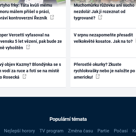
rtyho frky: Táta kvůli mému
Muchomůrku růžovku ani sucho
oru málem přišel o práci,
nezdolá! Jak ji rozeznat od
práví kontroverzní Řezník
tygrované?
per Vercetti vyfasoval na
V srpnu nezapomeňte přesadit
vensku 5 let vězení, pak bude ze
velkokvěté kosatce. Jak na to?
mě vyhoštěn
vý objev Kazmy? Blondýnka se s
Přerostlé okurky? Zkuste
 vodí za ruce a fotí se na místě
rychlokvašky nebo je naložte po
ko Rosecká
americku!
Populární témata
Nejlepší horory
TV program
Změna času
Partie
Počasí
K