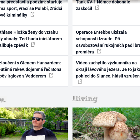
ma představila podzim: startuje
Tank KV-1 Němce dokonale
ma sport, vrací se Polabí, Zrádci
zaskočil
ové kriminálky
thiase Hložka ženy do vztahu
Operace Entebbe ukázala
dy uhnaly: Teď budu iniciátorem
schopnosti Izraele. Při
 slibuje zpěvák
osvobozování rukojmích padl br
premiéra
zloučení s Glenem Hansardem:
Video zachytilo výzkumníka na
outěná rakev, dojemná řeč Bona
okraji lávového jezera. Je to jak
zpěv Irglové s Vedderem
pohled do Slunce, hlásil vzruše