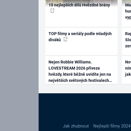
10 nejlepších dílů Hvězdné brány
Ma
hum
vy
TOP filmy a seriály podle mladých
Rap
diváků
Slo
ze
Nejen Robbie Williams.
No
LOVESTREAM 2026 přiveze
ním
hvězdy, které běžně uvidíte jen na
ja
největších světových festivalech
Jak zhubnout
Nejlepší filmy 2024