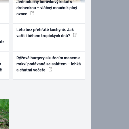
Jednoduchý borůvkový koláč s
drobenkou – vláčný moučník plný
ovoce
Léto bez přehřáté kuchyně. Jak
vařit i během tropických dnů?
atr
Rýžové burgery s kuřecím masem a
o
mrkví podávané se salátem – lehká
ně
a chutná večeře