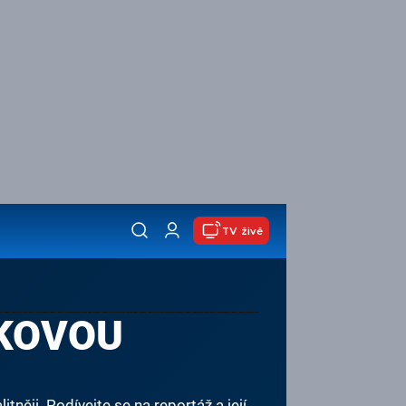
TV živě
LKOVOU
něji. Podívejte se na reportáž a její