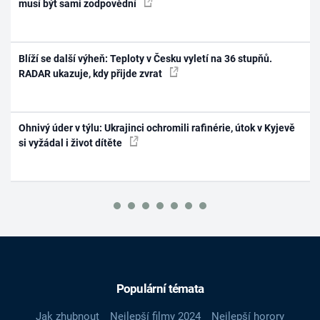
musí být sami zodpovědní
Blíží se další výheň: Teploty v Česku vyletí na 36 stupňů.
RADAR ukazuje, kdy přijde zvrat
Ohnivý úder v týlu: Ukrajinci ochromili rafinérie, útok v Kyjevě
si vyžádal i život dítěte
Populární témata
Jak zhubnout
Nejlepší filmy 2024
Nejlepší horory