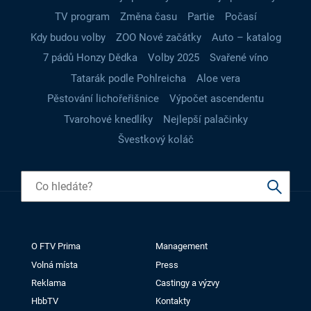
TV program
Změna času
Partie
Počasí
Kdy budou volby
ZOO Nové začátky
Auto – katalog
7 pádů Honzy Dědka
Volby 2025
Svařené víno
Tatarák podle Pohlreicha
Aloe vera
Pěstování lichořeřišnice
Výpočet ascendentu
Tvarohové knedlíky
Nejlepší palačinky
Švestkový koláč
O FTV Prima
Management
Volná místa
Press
Reklama
Castingy a výzvy
HbbTV
Kontakty