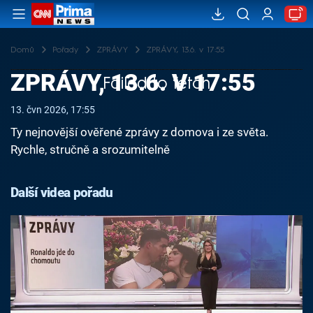
Domů
Pořady
ZPRÁVY
ZPRÁVY, 13.6. v 17:55
ZPRÁVY, 13.6. V 17:55
Failed to fetch
13. čvn 2026, 17:55
Ty nejnovější ověřené zprávy z domova i ze světa.
Rychle, stručně a srozumitelně
Další videa pořadu