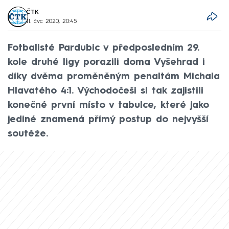
ČTK
11. čvc 2020, 20:45
Fotbalisté Pardubic v předposledním 29.
kole druhé ligy porazili doma Vyšehrad i
díky dvěma proměněným penaltám Michala
Hlavatého 4:1. Východočeši si tak zajistili
konečné první místo v tabulce, které jako
jediné znamená přímý postup do nejvyšší
soutěže.