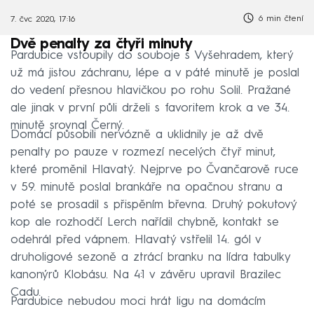
6 min čtení
7. čvc 2020, 17:16
Dvě penalty za čtyři minuty
Pardubice vstoupily do souboje s Vyšehradem, který
už má jistou záchranu, lépe a v páté minutě je poslal
do vedení přesnou hlavičkou po rohu Solil. Pražané
ale jinak v první půli drželi s favoritem krok a ve 34.
minutě srovnal Černý.
Domácí působili nervózně a uklidnily je až dvě
penalty po pauze v rozmezí necelých čtyř minut,
které proměnil Hlavatý. Nejprve po Čvančarově ruce
v 59. minutě poslal brankáře na opačnou stranu a
poté se prosadil s přispěním břevna. Druhý pokutový
kop ale rozhodčí Lerch nařídil chybně, kontakt se
odehrál před vápnem. Hlavatý vstřelil 14. gól v
druholigové sezoně a ztrácí branku na lídra tabulky
kanonýrů Klobásu. Na 4:1 v závěru upravil Brazilec
Cadu.
Pardubice nebudou moci hrát ligu na domácím