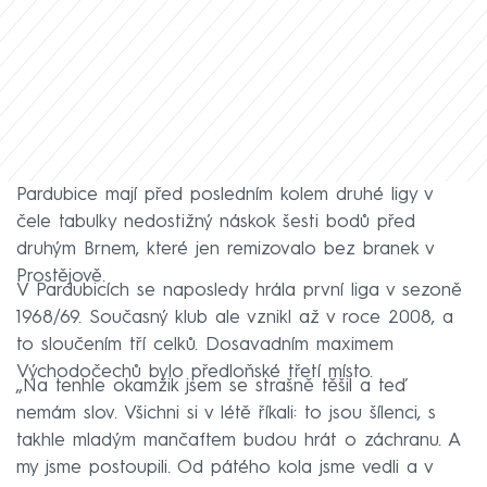
Pardubice mají před posledním kolem druhé ligy v
čele tabulky nedostižný náskok šesti bodů před
druhým Brnem, které jen remizovalo bez branek v
Prostějově.
V Pardubicích se naposledy hrála první liga v sezoně
1968/69. Současný klub ale vznikl až v roce 2008, a
to sloučením tří celků. Dosavadním maximem
Východočechů bylo předloňské třetí místo.
„Na tenhle okamžik jsem se strašně těšil a teď
nemám slov. Všichni si v létě říkali: to jsou šílenci, s
takhle mladým mančaftem budou hrát o záchranu. A
my jsme postoupili. Od pátého kola jsme vedli a v