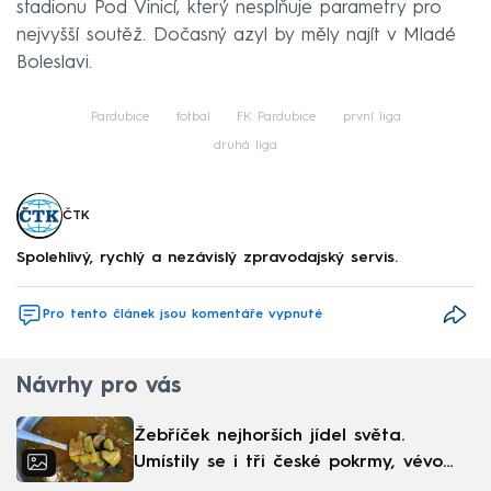
stadionu Pod Vinicí, který nesplňuje parametry pro
nejvyšší soutěž. Dočasný azyl by měly najít v Mladé
Boleslavi.
Pardubice
fotbal
FK Pardubice
první liga
druhá liga
ČTK
Spolehlivý, rychlý a nezávislý zpravodajský servis.
Pro tento článek jsou komentáře vypnuté
Návrhy pro vás
Žebříček nejhorších jídel světa.
Umístily se i tři české pokrmy, vévodí
skandinávská kuchyně