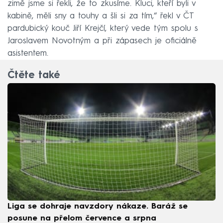
zimě jsme si řekli, že to zkusíme. Kluci, kteří byli v
kabině, měli sny a touhy a šli si za tím,“ řekl v ČT
pardubický kouč Jiří Krejčí, který vede tým spolu s
Jaroslavem Novotným a při zápasech je oficiálně
asistentem.
Čtěte také
Liga se dohraje navzdory nákaze. Baráž se
posune na přelom července a srpna