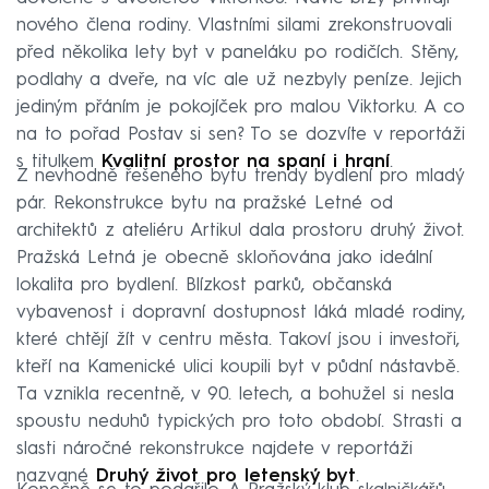
nového člena rodiny. Vlastními silami zrekonstruovali
před několika lety byt v paneláku po rodičích. Stěny,
podlahy a dveře, na víc ale už nezbyly peníze. Jejich
jediným přáním je pokojíček pro malou Viktorku. A co
na to pořad Postav si sen? To se dozvíte v reportáži
s titulkem
Kvalitní prostor na spaní i hraní
.
Z nevhodně řešeného bytu trendy bydlení pro mladý
pár. Rekonstrukce bytu na pražské Letné od
architektů z ateliéru Artikul dala prostoru druhý život.
Pražská Letná je obecně skloňována jako ideální
lokalita pro bydlení. Blízkost parků, občanská
vybavenost i dopravní dostupnost láká mladé rodiny,
které chtějí žít v centru města. Takoví jsou i investoři,
kteří na Kamenické ulici koupili byt v půdní nástavbě.
Ta vznikla recentně, v 90. letech, a bohužel si nesla
spoustu neduhů typických pro toto období. Strasti a
slasti náročné rekonstrukce najdete v reportáži
nazvané
Druhý život pro letenský byt
.