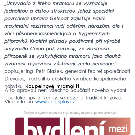
„
Umyvadlo z litého mramoru se vyznačuje
jednolitou a čistou strukturou, jehož speciální
povrchová úprava Gelcoat zajišťuje navíc
maximální rezistenci vůči oděrům, nárazům, ale i
vůči působení kosmetických a hygienických
přípravků. Kvalitní přísady používané při výrobě
umyvadla Como pak zaručují, že vlastnosti
přirozeně se vyskytujícího mramoru jako dlouhá
životnost a pevnost zůstávají zcela neměnné
,“
popisuje Ing. Petr Blažek, generální ředitel společnosti
Dřevojas, tradičního českého výrobce koupelnového
nábytku.
Koupelnové mramolití
.
A to opravdu není všechno..Součástí nového vydání
jsou také tipy a trendy, soutěže a tradiční křížovka.
Více info na
www.panelplus.cz
.