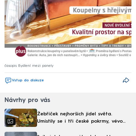
časopis Bydlení mezi panely
Vstup do diskuze
Návrhy pro vás
Žebříček nejhorších jídel světa.
Umístily se i tři české pokrmy, vévodí
skandinávská kuchyně