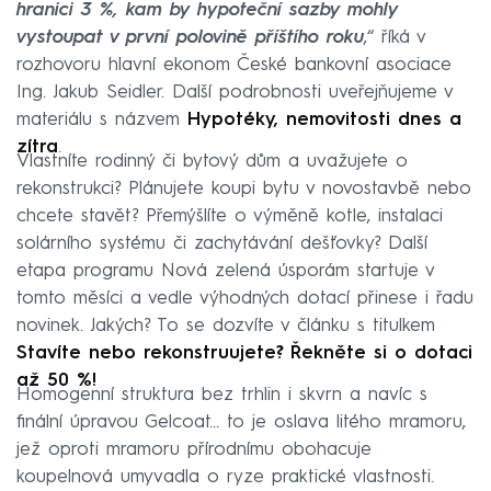
hranici 3 %, kam by hypoteční sazby mohly
vystoupat v první polovině příštího roku
,“ říká v
rozhovoru hlavní ekonom České bankovní asociace
Ing. Jakub Seidler. Další podrobnosti uveřejňujeme v
materiálu s názvem
Hypotéky, nemovitosti dnes a
zítra
.
Vlastníte rodinný či bytový dům a uvažujete o
rekonstrukci? Plánujete koupi bytu v novostavbě nebo
chcete stavět? Přemýšlíte o výměně kotle, instalaci
solárního systému či zachytávání dešťovky? Další
etapa programu Nová zelená úsporám startuje v
tomto měsíci a vedle výhodných dotací přinese i řadu
novinek. Jakých? To se dozvíte v článku s titulkem
Stavíte nebo rekonstruujete? Řekněte si o dotaci
až 50 %!
Homogenní struktura bez trhlin i skvrn a navíc s
finální úpravou Gelcoat… to je oslava litého mramoru,
jež oproti mramoru přírodnímu obohacuje
koupelnová umyvadla o ryze praktické vlastnosti.