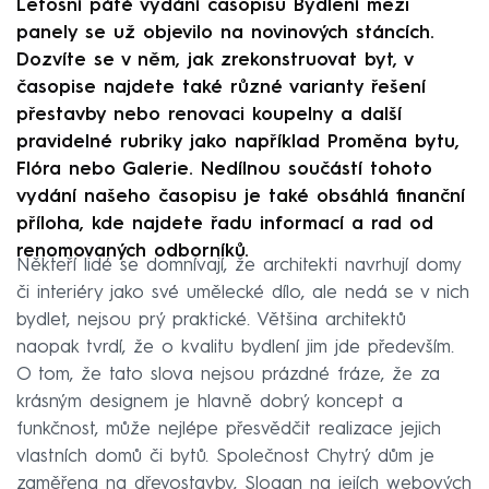
Letošní páté vydání časopisu Bydlení mezi
panely se už objevilo na novinových stáncích.
Dozvíte se v něm, jak zrekonstruovat byt, v
časopise najdete také různé varianty řešení
přestavby nebo renovaci koupelny a další
pravidelné rubriky jako například Proměna bytu,
Flóra nebo Galerie. Nedílnou součástí tohoto
vydání našeho časopisu je také obsáhlá finanční
příloha, kde najdete řadu informací a rad od
renomovaných odborníků.
Někteří lidé se domnívají, že architekti navrhují domy
či interiéry jako své umělecké dílo, ale nedá se v nich
bydlet, nejsou prý praktické. Většina architektů
naopak tvrdí, že o kvalitu bydlení jim jde především.
O tom, že tato slova nejsou prázdné fráze, že za
krásným designem je hlavně dobrý koncept a
funkčnost, může nejlépe přesvědčit realizace jejich
vlastních domů či bytů. Společnost Chytrý dům je
zaměřena na dřevostavby, Slogan na jejích webových