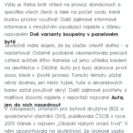
Vždy je třeba brát ohled na provoz domácnosti a
specifika všech členů a také na počet osob, které
budou prostor využívat. Další zajímavé informavé
informace s množstvím vizualizací najdete v článku
nazvaném
Dvě varianty koupelny v panelovém
bytě
.
Skutečně máte dojem, že by stačilo otevřít dvířka – a
nastartovat. Ostatně podobně okomentovala precizní
vzhled autíček Jiřího Rameše už jeho učitelka kreslení
na devítiletce v Děčíně. Auto prý bylo dokonce první
slovo, které v životě pronesl. Tomuto tématu zůstal
věrný dodnes, jen místo tužek, tuše a akvarelových
barev začal používat akryl. Další zajímavé postřehy z
malířova žiovota najdete v reportáži nazvané
Auta,
jen do nich nasednout
.
V časopisech, určených pro bytová družstva (BD) a
společenství vlastníků (SVJ), publikovala ČSOB v roce
2015 článek s názvem „Období nízkých úroků trvá“. V
něm upozorňovala na skutečnost, že úrokové sazby