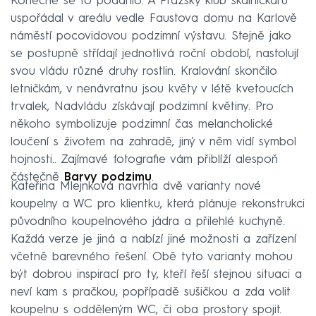
Konečně se to podařilo. A Pražský klub skalničkářů
uspořádal v areálu vedle Faustova domu na Karlově
náměstí pocovidovou podzimní výstavu. Stejně jako
se postupně střídají jednotlivá roční období, nastolují
svou vládu různé druhy rostlin. Kralování skončilo
letničkám, v nenávratnu jsou květy v létě kvetoucích
trvalek, Nadvládu získávají podzimní květiny. Pro
někoho symbolizuje podzimní čas melancholické
loučení s životem na zahradě, jiný v něm vidí symbol
hojnosti.. Zajímavé fotografie vám přiblíží alespoň
částečně
Barvy podzimu
.
Kateřina Mlejnková navrhla dvě varianty nové
koupelny a WC pro klientku, která plánuje rekonstrukci
původního koupelnového jádra a přilehlé kuchyně.
Každá verze je jiná a nabízí jiné možnosti a zařízení
včetně barevného řešení. Obě tyto varianty mohou
být dobrou inspirací pro ty, kteří řeší stejnou situaci a
neví kam s pračkou, popřípadě sušičkou a zda volit
koupelnu s odděleným WC, či oba prostory spojit.