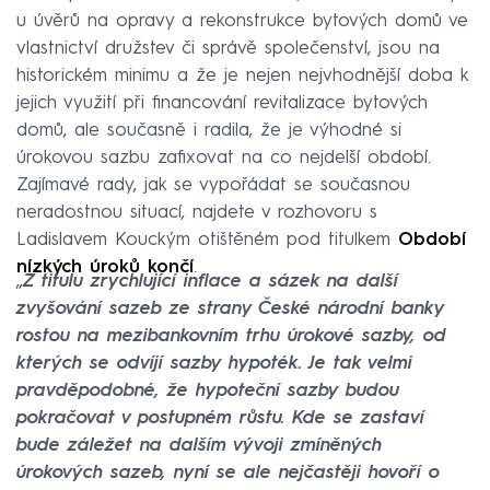
u úvěrů na opravy a rekonstrukce bytových domů ve
vlastnictví družstev či správě společenství, jsou na
historickém minimu a že je nejen nejvhodnější doba k
jejich využití při financování revitalizace bytových
domů, ale současně i radila, že je výhodné si
úrokovou sazbu zafixovat na co nejdelší období.
Zajímavé rady, jak se vypořádat se současnou
neradostnou situací, najdete v rozhovoru s
Ladislavem Kouckým otištěném pod titulkem
Období
nízkých úroků končí
.
„
Z titulu zrychlující inflace a sázek na další
zvyšování sazeb ze strany České národní banky
rostou na mezibankovním trhu úrokové sazby, od
kterých se odvíjí sazby hypoték. Je tak velmi
pravděpodobné, že hypoteční sazby budou
pokračovat v postupném růstu. Kde se zastaví
bude záležet na dalším vývoji zmíněných
úrokových sazeb, nyní se ale nejčastěji hovoří o