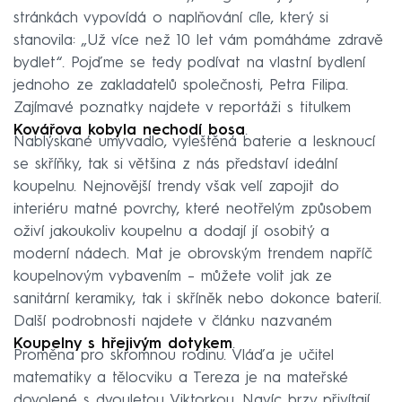
stránkách vypovídá o naplňování cíle, který si
stanovila: „Už více než 10 let vám pomáháme zdravě
bydlet“. Pojďme se tedy podívat na vlastní bydlení
jednoho ze zakladatelů společnosti, Petra Filipa.
Zajímavé poznatky najdete v reportáži s titulkem
Kovářova kobyla nechodí bosa
.
Nablýskané umyvadlo, vyleštěná baterie a lesknoucí
se skříňky, tak si většina z nás představí ideální
koupelnu. Nejnovější trendy však velí zapojit do
interiéru matné povrchy, které neotřelým způsobem
oživí jakoukoliv koupelnu a dodají jí osobitý a
moderní nádech. Mat je obrovským trendem napříč
koupelnovým vybavením – můžete volit jak ze
sanitární keramiky, tak i skříněk nebo dokonce baterií.
Další podrobnosti najdete v článku nazvaném
Koupelny s hřejivým dotykem
.
Proměna pro skromnou rodinu. Vláďa je učitel
matematiky a tělocviku a Tereza je na mateřské
dovolené s dvouletou Viktorkou. Navíc brzy přivítají