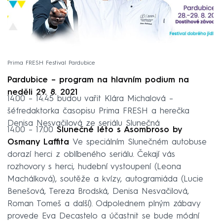
Prima FRESH Festival Pardubice
Pardubice – program na hlavním podium na
neděli 29. 8. 2021
14.00 – 14.45 budou vařit Klára Michalová –
šéfredaktorka časopisu Prima FRESH a herečka
Denisa Nesvačilová ze seriálu Slunečná
14.00 – 17.00
Slunečné léto s Asombroso by
Osmany Laffita
Ve speciálním Slunečném autobuse
dorazí herci z oblíbeného seriálu. Čekají vás
rozhovory s herci, hudební vystoupení (Leona
Machálková), soutěže a kvízy, autogramiáda (Lucie
Benešová, Tereza Brodská, Denisa Nesvačilová,
Roman Tomeš a další). Odpolednem plným zábavy
provede Eva Decastelo a účastnit se bude módní