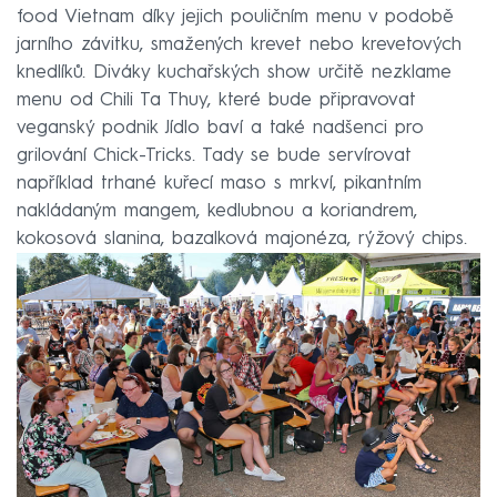
food Vietnam díky jejich pouličním menu v podobě
jarního závitku, smažených krevet nebo krevetových
knedlíků. Diváky kuchařských show určitě nezklame
menu od Chili Ta Thuy, které bude připravovat
veganský podnik Jídlo baví a také nadšenci pro
grilování Chick-Tricks. Tady se bude servírovat
například trhané kuřecí maso s mrkví, pikantním
nakládaným mangem, kedlubnou a koriandrem,
kokosová slanina, bazalková majonéza, rýžový chips.