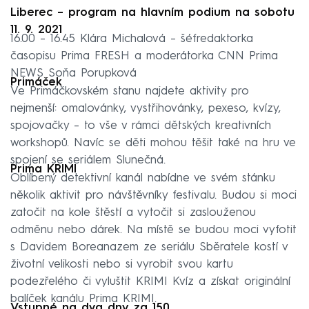
Liberec – program na hlavním podium na sobotu
11. 9. 2021
16.00 – 16.45 Klára Michalová – šéfredaktorka
časopisu Prima FRESH a moderátorka CNN Prima
NEWS Soňa Porupková
Primáček
Ve Primáčkovském stanu najdete aktivity pro
nejmenší: omalovánky, vystřihovánky, pexeso, kvízy,
spojovačky – to vše v rámci dětských kreativních
workshopů. Navíc se děti mohou těšit také na hru ve
spojení se seriálem Slunečná.
Prima KRIMI
Oblíbený detektivní kanál nabídne ve svém stánku
několik aktivit pro návštěvníky festivalu. Budou si moci
zatočit na kole štěstí a vytočit si zaslouženou
odměnu nebo dárek. Na místě se budou moci vyfotit
s Davidem Boreanazem ze seriálu Sběratele kostí v
životní velikosti nebo si vyrobit svou kartu
podezřelého či vyluštit KRIMI Kvíz a získat originální
balíček kanálu Prima KRIMI.
Vstupné na dva dny za 150