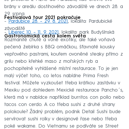
brány v areálu dostihového závodiště ve dnech 28. a
29. srpna.
Festivalová tour 2021 pokračuje
-
Pardubice 28. – 29. 8. 2021
, lokalita: Pardubické
závodiště
-
Liberec 10. – 11. 9. 2021
, lokalita: park Budyšínská
Gastronomická cesta kolem světa
Rozmanité chutě a vůně exotiky, ale také voňavá
pečená žebírka s BBQ omáčkou, šťavnaté kousky
vepřového pastrami, kouřem ovoněné steaky přímo z
grilu nebo křehké maso z mořských ryb a
pochopitelně vyhlášené místní restaurace. To je jen
malý výčet toho, co letos nabídne Prima Fresh
festival. Můžete vyzkoušet třeba krátkou zastávku v
Mexiku pod dohledem Mexické restaurace Pancho´s,
která má v nabídce například burritos con pollo nebo
tacos con cerdo. A co třeba sushi z druhé strany
polokoule? Žádný problém, podnik Detail Sushi bude
servírovat sushi rolky v designové řase nebo třeba
poké wakame. Do Vietnamu se podíváte se Street