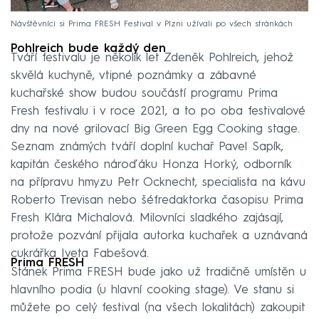
Návštěvníci si Prima FRESH Festival v Plzni užívali po všech stránkách
Pohlreich bude každý den
Tváří festivalu je několik let Zdeněk Pohlreich, jehož
skvělá kuchyně, vtipné poznámky a zábavné
kuchařské show budou součástí programu Prima
Fresh festivalu i v roce 2021, a to po oba festivalové
dny na nové grilovací Big Green Egg Cooking stage.
Seznam známých tváří doplní kuchař Pavel Sapík,
kapitán českého nároďáku Honza Horký, odborník
na přípravu hmyzu Petr Ocknecht, specialista na kávu
Roberto Trevisan nebo šéfredaktorka časopisu Prima
Fresh Klára Michalová. Milovníci sladkého zajásají,
protože pozvání přijala autorka kuchařek a uznávaná
cukrářka Iveta Fabešová.
Prima FRESH
Stánek Prima FRESH bude jako už tradičně umístěn u
hlavního podia (u hlavní cooking stage). Ve stanu si
můžete po celý festival (na všech lokalitách) zakoupit