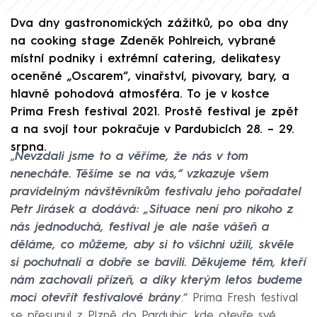
Dva dny gastronomických zážitků, po oba dny
na cooking stage Zdeněk Pohlreich, vybrané
místní podniky i extrémní catering, delikatesy
oceněné „Oscarem“, vinařství, pivovary, bary, a
hlavně pohodová atmosféra. To je v kostce
Prima Fresh festival 2021. Prostě festival je zpět
a na svojí tour pokračuje v Pardubicích 28. – 29.
srpna.
„
Nevzdali jsme to a věříme, že nás v tom
nenecháte. Těšíme se na vás,“ vzkazuje všem
pravidelným návštěvníkům festivalu jeho pořadatel
Petr Jirásek a dodává: „Situace není pro nikoho z
nás jednoduchá, festival je ale naše vášeň a
děláme, co můžeme, aby si to všichni užili, skvěle
si pochutnali a dobře se bavili. Děkujeme těm, kteří
nám zachovali přízeň, a díky kterým letos budeme
moci otevřít festivalové brány
.“ Prima Fresh festival
se přesunul z Plzně do Pardubic, kde otevře své