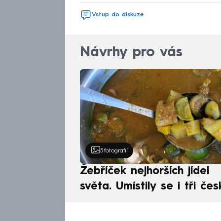
Vstup do diskuze
Návrhy pro vás
5
fotografií
Žebříček nejhorších jídel
světa. Umístily se i tři čes
pokrmy, vévodí skandináv
kuchyně