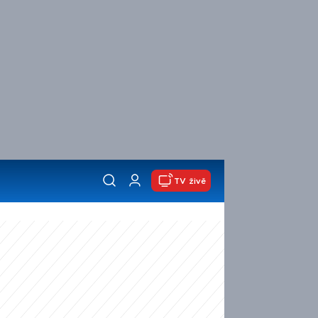
TV živě