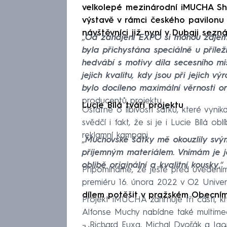
velkolepé mezinárodní iMUCHA Sh
výstavě v rámci českého pavilonu
návštěvníci již nyní v Dubaji sezná
„
Od zahájení EXPO si mohou zájemci
byla přichystána speciálně u přílež
hedvábí s motivy díla secesního mis
jejich kvalitu, kdy jsou při jejich 
bylo docíleno maximální věrnosti o
producentů projektu.
Lucie Bílá tváří projektu
Ostatně o líbivosti šátků, které vyni
svědčí i fakt, že si je i Lucie Bílá obl
reklamní kampani.
„
Muchovské šátky mě okouzlily svý
příjemným materiálem. Vnímám je j
oblibě originální a kvalitní kousky
,“
Připomínáme, že ještě před uveden
premiéru 16. února 2022 v O2 Unive
dílem potěšit v pražském Obecní
Projekt iMUCHA zahrnuje tři části, kr
Alfonse Muchy nabídne také multimedi
– Richard Fuxa, Michal Dvořák a Igor