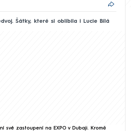
j. Šátky, které si oblíbila i Lucie Bílá
yní své zastoupení na EXPO v Dubaji. Kromě