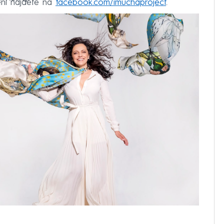
ění najdete na
facebook.com/imuchaproject
.