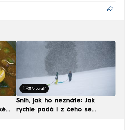
31
fotografií
Sníh, jak ho neznáte: Jak
ké
rychle padá i z čeho se
ská
skládá. A vločky nejsou bílé