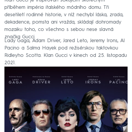
Klan Gucci je inspirován šokujícím skutečným
příběhem impéria italského módního domu. Tři
desetiletí rodinné historie, v níž nechybí láska, zrada,
dekadence, pomsta ani vražda, skládají dohromady
mozaiku toho, co všechno s sebou nese slavná
značka Gucci.
Lady Gaga, Adam Driver, Jared Leto, Jeremy Irons, Al
Pacino a Salma Hayek pod režisérskou taktovkou
Ridleyho Scotta. Klan Gucci v kinech od 25. listopadu
2021.