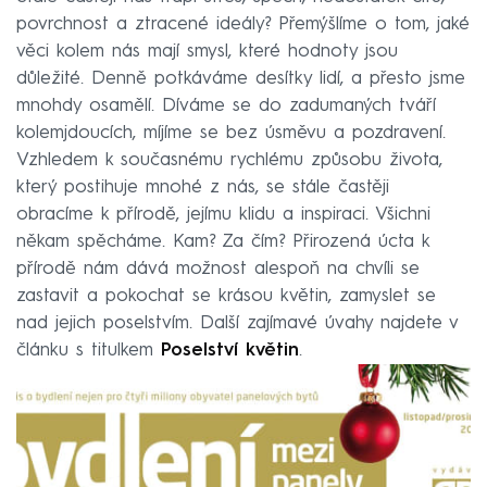
povrchnost a ztracené ideály? Přemýšlíme o tom, jaké
věci kolem nás mají smysl, které hodnoty jsou
důležité. Denně potkáváme desítky lidí, a přesto jsme
mnohdy osamělí. Díváme se do zadumaných tváří
kolemjdoucích, míjíme se bez úsměvu a pozdravení.
Vzhledem k současnému rychlému způsobu života,
který postihuje mnohé z nás, se stále častěji
obracíme k přírodě, jejímu klidu a inspiraci. Všichni
někam spěcháme. Kam? Za čím? Přirozená úcta k
přírodě nám dává možnost alespoň na chvíli se
zastavit a pokochat se krásou květin, zamyslet se
nad jejich poselstvím. Další zajímavé úvahy najdete v
článku s titulkem
Poselství květin
.