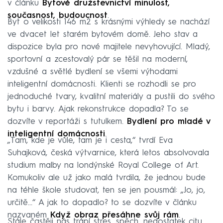
v článku
Bytové družstevnictví minulost,
současnost, budoucnost
.
Byt o velikosti 146 m2 s krásnými výhledy se nachází
ve dvacet let starém bytovém domě. Jeho stav a
dispozice byla pro nové majitele nevyhovující. Mladý,
sportovní a zcestovalý pár se těšil na moderní,
vzdušné a světlé bydlení se všemi výhodami
inteligentní domácnosti. Klienti se rozhodli se pro
jednoduché tvary, kvalitní materiály a pustili do svého
bytu i barvy. Ajak rekonstrukce dopadla? To se
dozvíte v reportáži s tutulkem.
Bydlení pro mladé v
inteligentní domácnosti
.
„Tam, kde je vůle, tam je i cesta,“ tvrdí Eva
Suhajková, česká výtvarnice, která letos absolvovala
studium malby na londýnské Royal College of Art.
Komukoliv ale už jako malá tvrdila, že jednou bude
na téhle škole studovat, ten se jen pousmál: „Jo, jo,
určitě…“ A jak to dopadlo? to se dozvíte v článku
nazvaném
Když obraz přesáhne svůj rám
.
Stále častěji nás trápí stres, spěch, nedostatek citu,