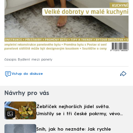
časopis Bydlení mezi panely
Vstup do diskuze
Návrhy pro vás
Žebříček nejhorších jídel světa.
Umístily se i tři české pokrmy, vévodí
skandinávská kuchyně
Sníh, jak ho neznáte: Jak rychle