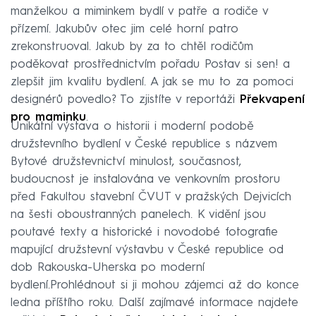
manželkou a miminkem bydlí v patře a rodiče v
přízemí. Jakubův otec jim celé horní patro
zrekonstruoval. Jakub by za to chtěl rodičům
poděkovat prostřednictvím pořadu Postav si sen! a
zlepšit jim kvalitu bydlení. A jak se mu to za pomoci
designérů povedlo? To zjistíte v reportáži
Překvapení
pro maminku
.
Unikátní výstava o historii i moderní podobě
družstevního bydlení v České republice s názvem
Bytové družstevnictví minulost, současnost,
budoucnost je instalována ve venkovním prostoru
před Fakultou stavební ČVUT v pražských Dejvicích
na šesti oboustranných panelech. K vidění jsou
poutavé texty a historické i novodobé fotografie
mapující družstevní výstavbu v České republice od
dob Rakouska-Uherska po moderní
bydlení.Prohlédnout si ji mohou zájemci až do konce
ledna příštího roku. Další zajímavé informace najdete