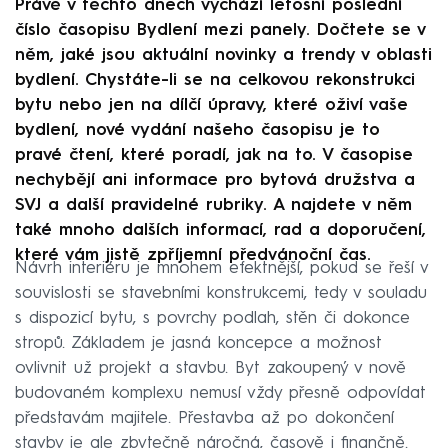
Právě v těchto dnech vychází letošní poslední
číslo časopisu Bydlení mezi panely. Dočtete se v
něm, jaké jsou aktuální novinky a trendy v oblasti
bydlení. Chystáte-li se na celkovou rekonstrukci
bytu nebo jen na dílčí úpravy, které oživí vaše
bydlení, nové vydání našeho časopisu je to
pravé čtení, které poradí, jak na to. V časopise
nechybějí ani informace pro bytová družstva a
SVJ a další pravidelné rubriky. A najdete v něm
také mnoho dalších informací, rad a doporučení,
které vám jistě zpříjemní předvánoční čas.
Návrh interiéru je mnohem efektnější, pokud se řeší v
souvislosti se stavebními konstrukcemi, tedy v souladu
s dispozicí bytu, s povrchy podlah, stěn či dokonce
stropů. Základem je jasná koncepce a možnost
ovlivnit už projekt a stavbu. Byt zakoupený v nově
budovaném komplexu nemusí vždy přesně odpovídat
představám majitele. Přestavba až po dokončení
stavby je ale zbytečně náročná, časově i finančně.