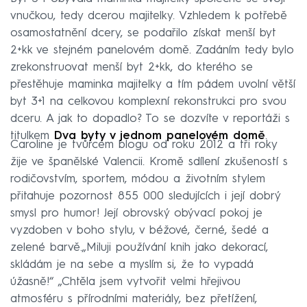
vnučkou, tedy dcerou majitelky. Vzhledem k potřebě
osamostatnění dcery, se podařilo získat menší byt
2+kk ve stejném panelovém domě. Zadáním tedy bylo
zrekonstruovat menší byt 2+kk, do kterého se
přestěhuje maminka majitelky a tím pádem uvolní větší
byt 3+1 na celkovou komplexní rekonstrukci pro svou
dceru. A jak to dopadlo? To se dozvíte v reportáži s
titulkem
Dva byty v jednom panelovém domě
.
Caroline je tvůrcem blogu od roku 2012 a tři roky
žije ve španělské Valencii. Kromě sdílení zkušeností s
rodičovstvím, sportem, módou a životním stylem
přitahuje pozornost 855 000 sledujících i její dobrý
smysl pro humor! Její obrovský obývací pokoj je
vyzdoben v boho stylu, v béžové, černé, šedé a
zelené barvě.„Miluji používání knih jako dekorací,
skládám je na sebe a myslím si, že to vypadá
úžasně!“ „Chtěla jsem vytvořit velmi hřejivou
atmosféru s přírodními materiály, bez přetížení,