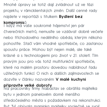
Mnohé úpravy se totiž dají zvládnout už ve fázi
projektu, v rámcklientských změn. Další cenné rady
najdete v reportáži s titulkem
Bydlení bez
kompromis
ů.
I když má vaše soukromé hájemství jen pár
čtverečních metrů, nemusíte se vzdávat dobré večeře
nebo tříchodového nedělního oběda, kterým někoho
pohostíte. Stačí vám vhodné spotřebiče, co zastanou
spoustu práce. Mohou být nejen malé, ale také
krásné a s technologiemi pro život v 21. století. Tím
pravým jsou pro vás totiž multifunkční spotřebiče,
které na malém prostoru dovedou nabídnout řadu
užitečných funkcí. O nich a dalších zajímavostech se
dozvíte v článku nazvaném
V malé kuchyni
připravíte velké dobroty
.
Na pracovníky firmy Nabastav se obrátila majitelka
bytu v jednom panelovém domě menšího
středočeského města s požadavkem na rekonstrukci.
Byt 3+1 obývala maminka majitelky společně se svojí