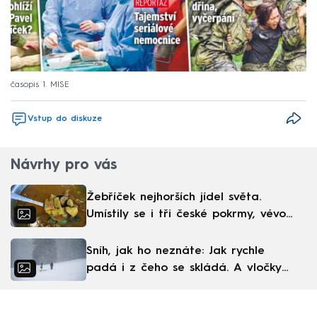
časopis 1. MISE
Vstup do diskuze
Návrhy pro vás
Žebříček nejhorších jídel světa.
Umístily se i tři české pokrmy, vévodí
skandinávská kuchyně
Sníh, jak ho neznáte: Jak rychle
padá i z čeho se skládá. A vločky
nejsou bílé