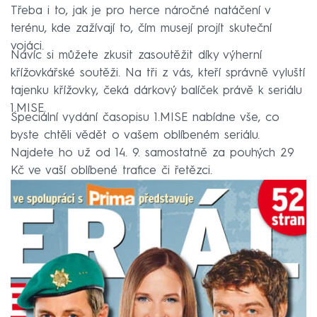
Třeba i to, jak je pro herce náročné natáčení v
terénu, kde zažívají to, čím musejí projít skuteční
vojáci.
Navíc si můžete zkusit zasoutěžit díky výherní
křížovkářské soutěži. Na tři z vás, kteří správně vyluští
tajenku křížovky, čeká dárkový balíček právě k seriálu
1.MISE.
Speciální vydání časopisu 1.MISE nabídne vše, co
byste chtěli vědět o vašem oblíbeném seriálu.
Najdete ho už od 14. 9. samostatně za pouhých 29
Kč ve vaší oblíbené trafice či řetězci.