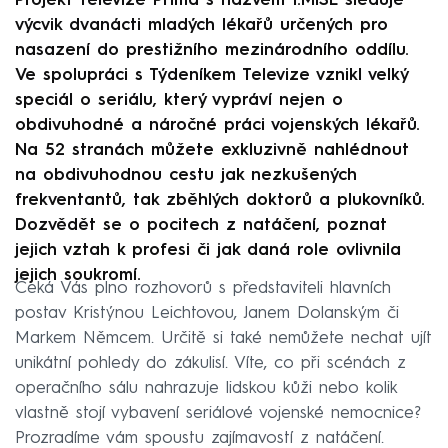
Projekt televize Prima s názvem 1.MISE sleduje
výcvik dvanácti mladých lékařů určených pro
nasazení do prestižního mezinárodního oddílu.
Ve spolupráci s Týdeníkem Televize vznikl velký
speciál o seriálu, který vypráví nejen o
obdivuhodné a náročné práci vojenských lékařů.
Na 52 stranách můžete exkluzivně nahlédnout
na obdivuhodnou cestu jak nezkušených
frekventantů, tak zběhlých doktorů a plukovníků.
Dozvědět se o pocitech z natáčení, poznat
jejich vztah k profesi či jak daná role ovlivnila
jejich soukromí.
Čeká Vás plno rozhovorů s představiteli hlavních
postav Kristýnou Leichtovou, Janem Dolanským či
Markem Němcem. Určitě si také nemůžete nechat ujít
unikátní pohledy do zákulisí. Víte, co při scénách z
operačního sálu nahrazuje lidskou kůži nebo kolik
vlastně stojí vybavení seriálové vojenské nemocnice?
Prozradíme vám spoustu zajímavostí z natáčení.