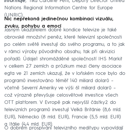
informuje
," říká Caroline Petit, Deputy Director United
Nations Regional Information Centre for Europe
(UNRIC).
Nic nepřekoná jedinečnou kombinaci vizuálu,
zvuku, pohybu a emocí
Jasným ukazatelem dobré kondice televize je také
obrovské množství peněz, které televizní společnosti
po celém světě investují do svého programu, a to jak
v rámci výroby původního obsahu, tak při akvizici
pořadů. Údaje1 shromážděné společností IHS Markit
v celkem 27 zemích a průzkum mezi členy asociace
egta ve 21 zemích ukazují, že v loňském roce bylo do
programů investováno téměř 140 miliard dolarů –
včetně Severní Ameriky ve výši 61 miliard dolarů –
což výrazně převyšuje celosvětové investice všech
OTT platforem. V Evropě pak nejvyšší částky2 do
televizních programů investují Velká Británie (8,6 mld.
EUR), Německo (8 mld. EUR), Francie (5,5 mld. EUR)
a Itálie (4,4 mld. EUR).
O dobrém prospívání televizního meditypu vypovídají