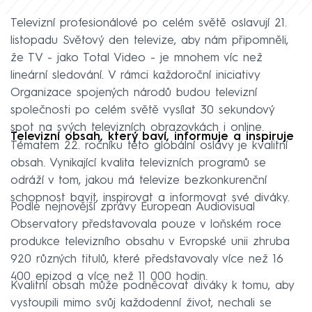
Televizní profesionálové po celém světě oslavují 21.
listopadu Světový den televize, aby nám připomněli,
že TV - jako Total Video - je mnohem víc než
lineární sledování. V rámci každoroční iniciativy
Organizace spojených národů budou televizní
společnosti po celém světě vysílat 30 sekundový
spot na svých televizních obrazovkách i online.
Televizní obsah, který baví, informuje a inspiruje
Tématem 22. ročníku této globální oslavy je kvalitní
obsah. Vynikající kvalita televizních programů se
odráží v tom, jakou má televize bezkonkurenční
schopnost bavit, inspirovat a informovat své diváky.
Podle nejnovější zprávy European Audiovisual
Observatory představovala pouze v loňském roce
produkce televizního obsahu v Evropské unii zhruba
920 různých titulů, které představovaly více než 16
400 epizod a více než 11 000 hodin.
Kvalitní obsah může podněcovat diváky k tomu, aby
vystoupili mimo svůj každodenní život, nechali se