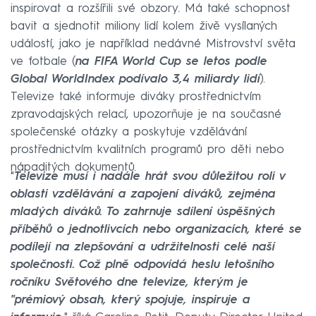
inspirovat a rozšířili své obzory. Má také schopnost
bavit a sjednotit miliony lidí kolem živě vysílaných
událostí, jako je například nedávné Mistrovství světa
ve fotbale (
na FIFA World Cup se letos podle
Global WorldIndex podívalo 3,4 miliardy lidí
).
Televize také informuje diváky prostřednictvím
zpravodajských relací, upozorňuje je na současné
společenské otázky a poskytuje vzdělávání
prostřednictvím kvalitních programů pro děti nebo
nápaditých dokumentů.
"
Televize musí i nadále hrát svou důležitou roli v
oblasti vzdělávání a zapojení diváků, zejména
mladých diváků. To zahrnuje sdílení úspěšných
příběhů o jednotlivcích nebo organizacích, které se
podílejí na zlepšování a udržitelnosti celé naší
společnosti. Což plně odpovídá heslu letošního
ročníku Světového dne televize, kterým je
"prémiový obsah, který spojuje, inspiruje a