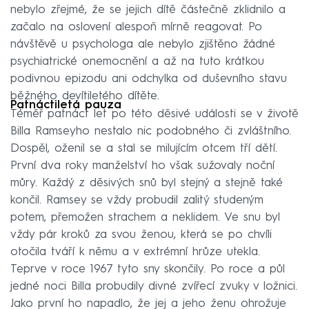
nebylo zřejmé, že se jejich dítě částečně zklidnilo a
začalo na oslovení alespoň mírně reagovat. Po
návštěvě u psychologa ale nebylo zjištěno žádné
psychiatrické onemocnění a až na tuto krátkou
podivnou epizodu ani odchylka od duševního stavu
běžného devítiletého dítěte.
Patnáctiletá pauza
Téměř patnáct let po této děsivé události se v životě
Billa Ramseyho nestalo nic podobného či zvláštního.
Dospěl, oženil se a stal se milujícím otcem tří dětí.
První dva roky manželství ho však sužovaly noční
můry. Každý z děsivých snů byl stejný a stejně také
končil. Ramsey se vždy probudil zalitý studeným
potem, přemožen strachem a neklidem. Ve snu byl
vždy pár kroků za svou ženou, která se po chvíli
otočila tváří k němu a v extrémní hrůze utekla.
Teprve v roce 1967 tyto sny skončily. Po roce a půl
jedné noci Billa probudily divné zvířecí zvuky v ložnici.
Jako první ho napadlo, že jej a jeho ženu ohrožuje