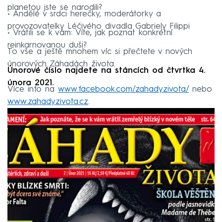
planetou jste se narodili?
• Andělé v srdci herečky, moderátorky a
provozovatelky Léčivého divadla Gabriely Filippi
• Vrátili se k vám: Víte, jak poznat konkrétní
reinkarnovanou duši?
To vše a ještě mnohem víc si přečtete v nových
únorových Záhadách života.
Únorové číslo najdete na stáncích od čtvrtka 4.
února 2021.
Více info na
www.facebook.com/zahadyzivota/
nebo
www.zahadyzivota.cz
.