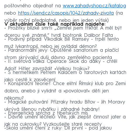
poštovného objednat na
www.zahadyshop.cz/katalog
nebo
https://send.cz/casopis/1042/zahady-zivota
(na
výběr roční předplatné, nebo jen jeden výtisk)
V aktuálním čísle také například najdete:
• Prožitky blízké smrti: „Zemřel jsem třikrát. A měl být
dcerou své známé,“ tvrdí biotronik Dalibor Falta
• Podivný případ: Vlkodlak Bill Ramsey - trpěl tento
muž lykantropií, nebo jej ovládal démon?
• Paranormální jevy: Opuštěné sanatorium a plačící
strom skrývající duši dávno zemřelého pacienta
• II. světová válka: Operace Skok do dálky - chtěl
Adolf Hitler zavraždit »Velkou trojku«?
• S hermetikem Petrem Kalačem o tarotových kartách
jako cestě k zasvěcení
• Konspirační teorie?: Chce elitní Římský klub pro Zemi
dobro, anebo ji vylidnit a »povolovat« děti jen
někomu?
• Magické putování: Přízraky hradu Bítov - Jih Moravy
ukrývá šílenou rybářku i záhadné habány!
• Energetická sprcha z tibetských mís
• Dávné umění léčitelů: Víte, jak zlepšit činnost jater a
jak na cukrovku? Vyzkoušejte staré recepty
•Škola umění čtení z ruky: Díl první - pod jakou