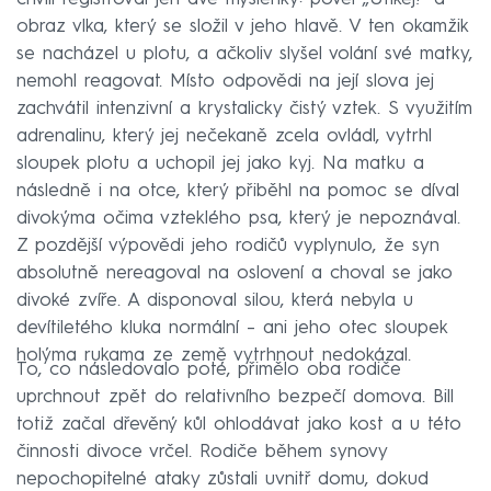
obraz vlka, který se složil v jeho hlavě. V ten okamžik
se nacházel u plotu, a ačkoliv slyšel volání své matky,
nemohl reagovat. Místo odpovědi na její slova jej
zachvátil intenzivní a krystalicky čistý vztek. S využitím
adrenalinu, který jej nečekaně zcela ovládl, vytrhl
sloupek plotu a uchopil jej jako kyj. Na matku a
následně i na otce, který přiběhl na pomoc se díval
divokýma očima vzteklého psa, který je nepoznával.
Z pozdější výpovědi jeho rodičů vyplynulo, že syn
absolutně nereagoval na oslovení a choval se jako
divoké zvíře. A disponoval silou, která nebyla u
devítiletého kluka normální – ani jeho otec sloupek
holýma rukama ze země vytrhnout nedokázal.
To, co následovalo poté, přimělo oba rodiče
uprchnout zpět do relativního bezpečí domova. Bill
totiž začal dřevěný kůl ohlodávat jako kost a u této
činnosti divoce vrčel. Rodiče během synovy
nepochopitelné ataky zůstali uvnitř domu, dokud