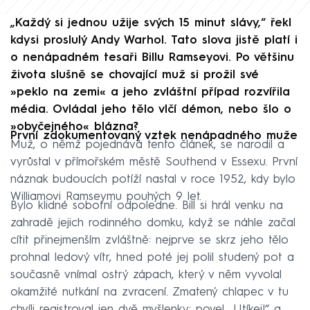
„Každý si jednou užije svých 15 minut slávy,“ řekl
kdysi proslulý Andy Warhol. Tato slova jistě platí i
o nenápadném tesaři Billu Ramseyovi. Po většinu
života slušně se chovající muž si prožil své
»peklo na zemi« a jeho zvláštní případ rozvířila
média. Ovládal jeho tělo vlčí démon, nebo šlo o
»obyčejného« blázna?
První zdokumentovaný vztek nenápadného muže
Muž, o němž pojednává tento článek, se narodil a
vyrůstal v přímořském městě Southend v Essexu. První
náznak budoucích potíží nastal v roce 1952, kdy bylo
Williamovi Ramseymu pouhých 9 let.
Bylo klidné sobotní odpoledne. Bill si hrál venku na
zahradě jejich rodinného domku, když se náhle začal
cítit přinejmenším zvláštně: nejprve se skrz jeho tělo
prohnal ledový vítr, hned poté jej polil studený pot a
současně vnímal ostrý zápach, který v něm vyvolal
okamžité nutkání na zvracení. Zmatený chlapec v tu
chvíli registroval jen dvě myšlenky: povel „Utíkej!“ a