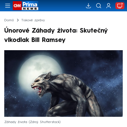
Domů
Tiskové zprávy
Únorové Záhady života: Skutečný
vlkodlak Bill Ramsey
Záhady života
Zdroj: Shutterstock