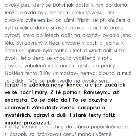
divoký pes, který se bůhví jak dostal k nim do domu.
Jenže pravda byla mnohem překvapivější – tím
divokým zvířetem byl on sám! Přistihl se při kňučení a
vytí a velice dobře si uvědomoval i pocit té druhé
bytosti, která po letech opět na okamžik ovládla jeho
tělo. Byl zavřený v kleci, chycený v pasti a jediné, k
čemu se upínal, byla touha utéct a »zachránit si tím
život«. Jeho žena se choulila vyděšená v rohu
postele, zabalená v obranném gestu do peřiny.
Naštěstí tento Billův »mimostav« netrval dlouho a muž
se zklidnil. Vše se pak svedlo na divoký sen…
Jenže to zdaleka nebyl konec, ale jen začátek
velké noční můry. Z té pomohl Ramseymu až
exorcista! Co se dělo dál? To se dozvíte v
únorových Záhadách života, časopisu o
mystériích, zdraví a duši. I staré texty totiž
mnohé prozrazují...
Pro ty, kterým se nechce do stánku připomínáme, že
si časopis za "stánkovou cenu" mohou včetně