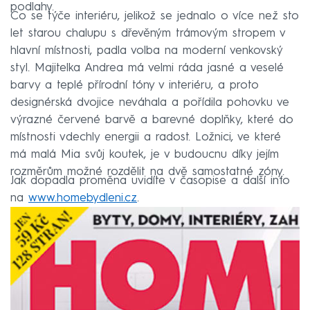
podlahy.
Co se týče interiéru, jelikož se jednalo o více než sto
let starou chalupu s dřevěným trámovým stropem v
hlavní místnosti, padla volba na moderní venkovský
styl. Majitelka Andrea má velmi ráda jasné a veselé
barvy a teplé přírodní tóny v interiéru, a proto
designérská dvojice neváhala a pořídila pohovku ve
výrazné červené barvě a barevné doplňky, které do
místnosti vdechly energii a radost. Ložnici, ve které
má malá Mia svůj koutek, je v budoucnu díky jejím
rozměrům možné rozdělit na dvě samostatné zóny.
Jak dopadla proměna uvidíte v časopise a další info
na
www.homebydleni.cz
.