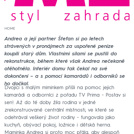
HOME
Andrea a její partner Štefan si po letech
strávených v pronájmech za uspořené peníze
koupili starý dům. Vlastními silami se pustili do
rekonstrukce, během které však Andrea nečekaně
otěhotněla. Interiér domu tak čekal na své
dokončení – a s pomocí kamarádů i odborníků se
ho dočkal.
Dvojici s malým miminkem přišli na pomoc jejich
kamarádi a odborníci z pořadu TV Prima − Postav si
sen!. Až do té doby žila rodina v jedné
zrekonstruované centrální místnosti, ve které se
odehrával veškerý život rodiny − fungovala jako
kuchyň, obývací pokoj, ložnice i dětská herna.
Maminka Andrea si proto moc přála, aby alespoň