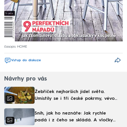
časopis HOME
Vstup do diskuze
Návrhy pro vás
Žebříček nejhorších jídel světa.
Umístily se i tři české pokrmy, vévodí
skandinávská kuchyně
Sníh, jak ho neznáte: Jak rychle
padá i z čeho se skládá. A vločky