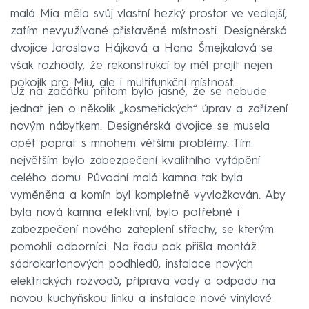
malá Mia měla svůj vlastní hezký prostor ve vedlejší,
zatím nevyužívané přistavěné místnosti. Designérská
dvojice Jaroslava Hájková a Hana Šmejkalová se
však rozhodly, že rekonstrukcí by měl projít nejen
pokojík pro Miu, ale i multifunkční místnost.
Už na začátku přitom bylo jasné, že se nebude
jednat jen o několik „kosmetických“ úprav a zařízení
novým nábytkem. Designérská dvojice se musela
opět poprat s mnohem většími problémy. Tím
největším bylo zabezpečení kvalitního vytápění
celého domu. Původní malá kamna tak byla
vyměněna a komín byl kompletně vyvložkován. Aby
byla nová kamna efektivní, bylo potřebné i
zabezpečení nového zateplení střechy, se kterým
pomohli odborníci. Na řadu pak přišla montáž
sádrokartonových podhledů, instalace nových
elektrických rozvodů, příprava vody a odpadu na
novou kuchyňskou linku a instalace nové vinylové