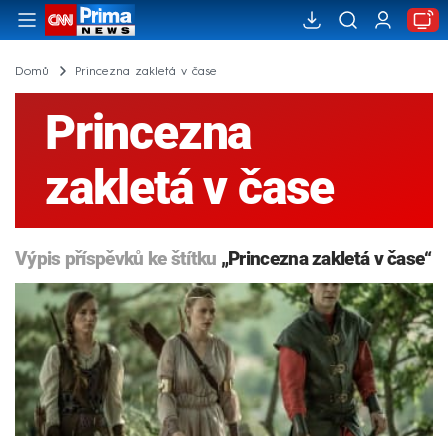
Domů
Princezna zakletá v čase
Princezna
zakletá v čase
Výpis příspěvků ke štítku
„Princezna zakletá v čase“