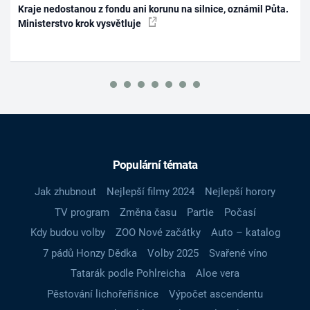
Kraje nedostanou z fondu ani korunu na silnice, oznámil Půta.
Ministerstvo krok vysvětluje
Populární témata
Jak zhubnout
Nejlepší filmy 2024
Nejlepší horory
TV program
Změna času
Partie
Počasí
Kdy budou volby
ZOO Nové začátky
Auto – katalog
7 pádů Honzy Dědka
Volby 2025
Svařené víno
Tatarák podle Pohlreicha
Aloe vera
Pěstování lichořeřišnice
Výpočet ascendentu