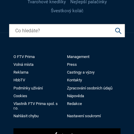
Tvarohové knedlíky
Nejlepší palačinky
Švestkový koláč
O FTV Prima
Management
Volná místa
Press
Reklama
Castingy a výzvy
HbbTV
Kontakty
Podmínky užívání
Zpracování osobních údajů
Cookies
Nápověda
Vlastník FTV Prima spol. s
Redakce
r.o.
Nahlásit chybu
Nastavení soukromí