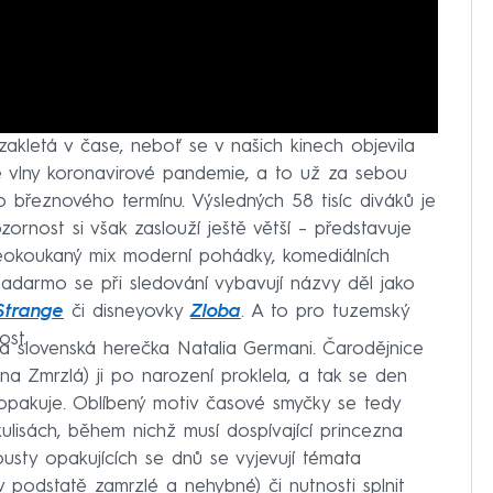
akletá v čase, neboť se v našich kinech objevila
ruhé vlny koronavirové pandemie, a to už za sebou
březnového termínu. Výsledných 58 tisíc diváků je
ornost si však zaslouží ještě větší – představuje
neokoukaný mix moderní pohádky, komediálních
nadarmo se při sledování vybavují názvy děl jako
Strange
či disneyovky
Zloba
. A to pro tuzemský
st.
tila slovenská herečka Natalia Germani. Čarodějnice
 Zmrzlá) ji po narození proklela, a tak se den
 opakuje. Oblíbený motiv časové smyčky se tedy
lisách, během nichž musí dospívající princezna
pousty opakujících se dnů se vyjevují témata
 v podstatě zamrzlé a nehybné) či nutnosti splnit