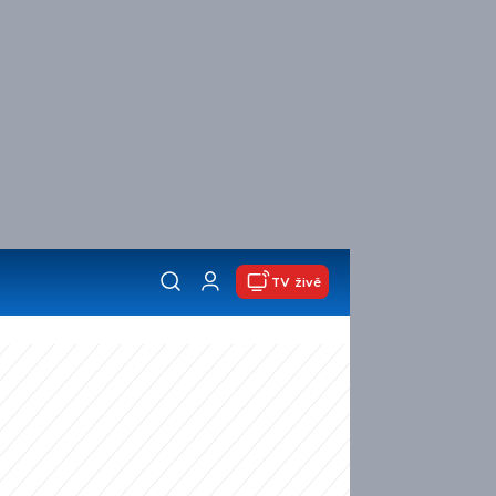
TV živě