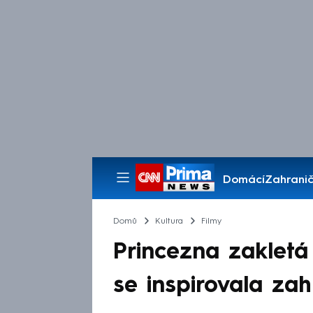
Domácí
Zahranič
Pořady
Domů
Kultura
Filmy
Princezna zaklet
se inspirovala zah