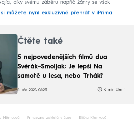
vající, díky svému záběru napříč žánry se však
.
si můžete nyní exkluzivně přehrát v iPrima
Čtěte také
5 nejpovedenějších filmů dua
Svěrák–Smoljak: Je lepší Na
samotě u lesa, nebo Trhák?
6 min čtení
6. bře 2021, 06:23
a Němcová
Princezna zakletá v čase
Eliška Křenková