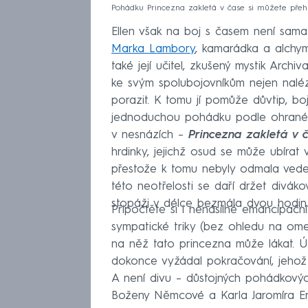
Pohádku Princezna zakletá v čase si můžete přehr
Ellen však na boj s časem není sama
Marka Lambory
, kamarádka a alchym
také její učitel, zkušený mystik Arch
ke svým spolubojovníkům nejen nalézt
porazit. K tomu jí pomůže důvtip, bo
jednoduchou pohádku podle ohrané š
v nesnázích –
Princezna zakletá v 
hrdinky, jejichž osud se může ubírat 
přestože k tomu nebyly odmala vedeny
této neotřelosti se daří držet divá
stopáži v délce bezmála dvou hodin
Připočtěte si i nenásilné emancipační
sympatické triky (bez ohledu na ome
na něž tato princezna může lákat. Ú
dokonce vyžádal pokračování, jehož
A není divu – důstojných pohádkových 
Boženy Němcové a Karla Jaromíra Erb