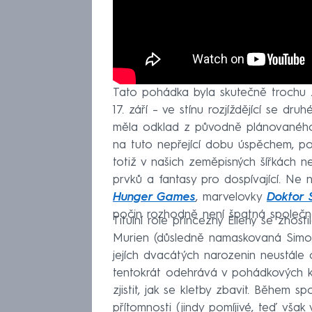
Tato pohádka byla skutečně trochu z
17. září – ve stínu rozjíždějící se d
měla odklad z původně plánovaného 
na tuto nepřející dobu úspěchem, poz
totiž v našich zeměpisných šířkách 
prvků a fantasy pro dospívající. Ne 
Hunger Games
, marvelovky
Doktor 
počin rozhodně není špatná společno
Titulní role princezny Elleny se zhos
Murien (důsledně namaskovaná Simona
jejích dvacátých narozenin neustále
tentokrát odehrává v pohádkových ku
zjistit, jak se kletby zbavit. Během s
přítomnosti (jindy pomíjivé, teď však