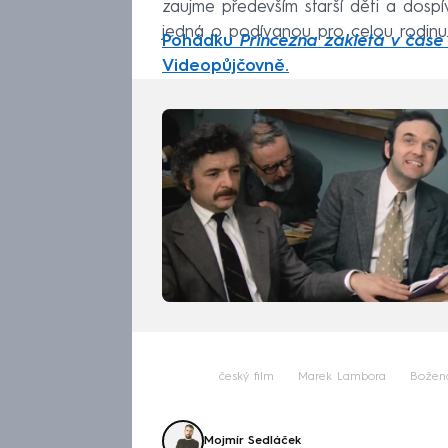
zaujme především starší děti a dospí
jedná o podívanou pro celou rodinu
Pohádku
Princezna zakletá v čase
Videopůjčovně.
český film
Marek Lambora
Božen
Mojmír Sedláček