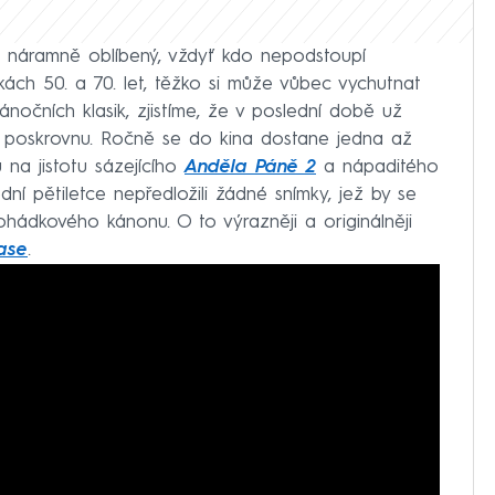
ři náramně oblíbený, vždyť kdo nepodstoupí
ch 50. a 70. let, těžko si může vůbec vychutnat
očních klasik, zjistíme, že v poslední době už
 poskrovnu. Ročně se do kina dostane jedna až
na jistotu sázejícího
Anděla Páně 2
a nápaditého
dní pětiletce nepředložili žádné snímky, jež by se
hádkového kánonu. O to výrazněji a originálněji
ase
.