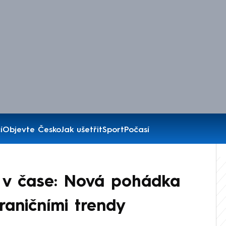
í
Objevte Česko
Jak ušetřit
Sport
Počasí
á v čase: Nová pohádka
raničními trendy