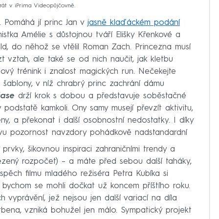
át v iPrima Videopůjčovně.
. Pomáhá jí princ Jan v
jasně klaďáckém podání
istka Amélie s důstojnou tváří Elišky Křenkové a
ivald, do něhož se vtělil Roman Zach. Princezna musí
 vztah, ale také se od nich naučit, jak kletbu
jový trénink i znalost magických run. Nečekejte
ablony, v níž chrabrý princ zachrání dámu
čase
drží krok s dobou a představuje soběstačné
v podstatě kamkoli. Ony samy musejí převzít aktivitu,
, a překonat i další osobnostní nedostatky. I díky
kovu pozornost navzdory pohádkově nadstandardní
.
 prvky, šikovnou inspiraci zahraničními trendy a
zený rozpočet) – a máte před sebou další taháky,
spěch filmu mladého režiséra Petra Kubíka si
 bychom se mohli dočkat už koncem příštího roku.
vyprávění, jež nejsou jen další variací na díla
ena, vzniká bohužel jen málo. Sympatický projekt