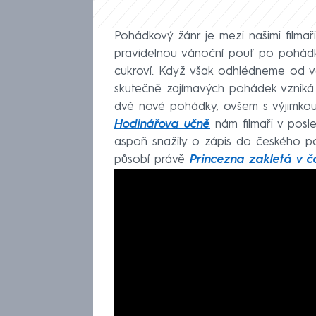
Pohádkový žánr je mezi našimi filma
pravidelnou vánoční pouť po pohádká
cukroví. Když však odhlédneme od ván
skutečně zajímavých pohádek vzniká
dvě nové pohádky, ovšem s výjimkou 
Hodinářova učně
nám filmaři v posle
aspoň snažily o zápis do českého po
působí právě
Princezna zakletá v č