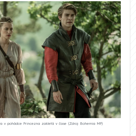
a v pohádce Princezna zakletá v čase
Zdroj: Bohemia MP