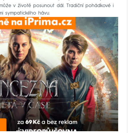
 může v životě posunout dál. Tradiční pohádkové i
lmi sympatického hávu.