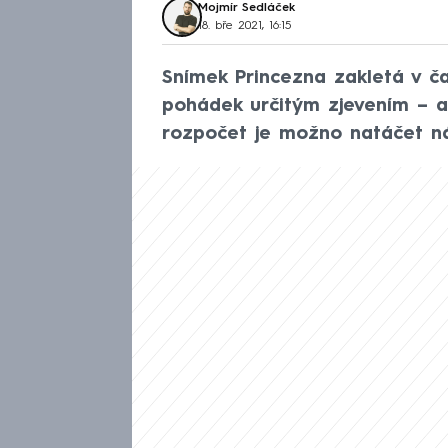
Mojmír Sedláček
18. bře 2021, 16:15
Snímek Princezna zakletá v č
pohádek určitým zjevením – 
rozpočet je možno natáčet náp