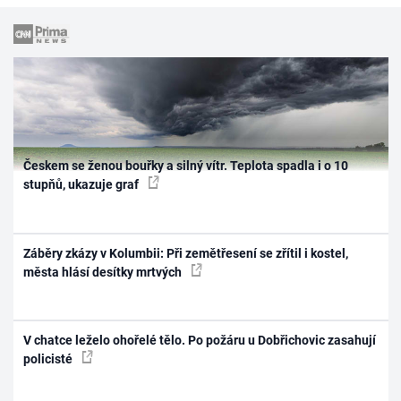
Českem se ženou bouřky a silný vítr. Teplota spadla i o 10
stupňů, ukazuje graf
Záběry zkázy v Kolumbii: Při zemětřesení se zřítil i kostel,
města hlásí desítky mrtvých
V chatce leželo ohořelé tělo. Po požáru u Dobřichovic zasahují
policisté