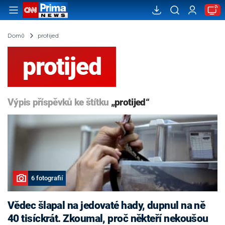
Domů
protijed
protijed
Výpis příspěvků ke štítku
„protijed“
6 fotografií
Vědec šlapal na jedovaté hady, dupnul na ně
40 tisíckrát. Zkoumal, proč někteří nekoušou