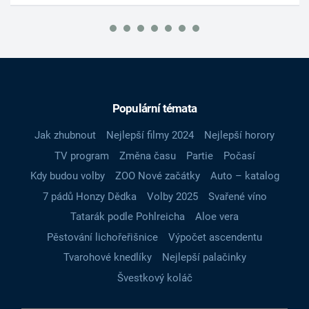
Populární témata
Jak zhubnout
Nejlepší filmy 2024
Nejlepší horory
TV program
Změna času
Partie
Počasí
Kdy budou volby
ZOO Nové začátky
Auto – katalog
7 pádů Honzy Dědka
Volby 2025
Svařené víno
Tatarák podle Pohlreicha
Aloe vera
Pěstování lichořeřišnice
Výpočet ascendentu
Tvarohové knedlíky
Nejlepší palačinky
Švestkový koláč