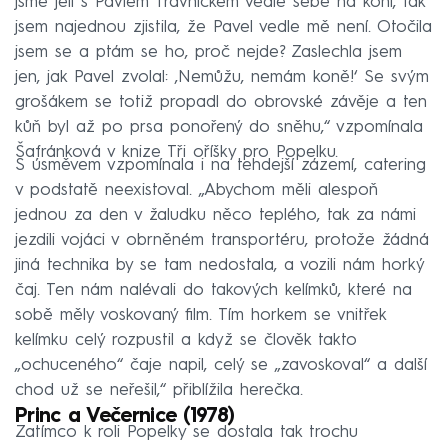
jsme jeli s Pavlem Trávníčkem vedle sebe na koni, tak
jsem najednou zjistila, že Pavel vedle mě není. Otočila
jsem se a ptám se ho, proč nejde? Zaslechla jsem
jen, jak Pavel zvolal: ‚Nemůžu, nemám koně!‘ Se svým
grošákem se totiž propadl do obrovské závěje a ten
kůň byl až po prsa ponořený do sněhu,“ vzpomínala
Šafránková v knize Tři oříšky pro Popelku.
S úsměvem vzpomínala i na tehdejší zázemí, catering
v podstatě neexistoval. „Abychom měli alespoň
jednou za den v žaludku něco teplého, tak za námi
jezdili vojáci v obrněném transportéru, protože žádná
jiná technika by se tam nedostala, a vozili nám horký
čaj. Ten nám nalévali do takových kelímků, které na
sobě měly voskovaný film. Tím horkem se vnitřek
kelímku celý rozpustil a když se člověk takto
„ochuceného“ čaje napil, celý se „zavoskoval“ a další
chod už se neřešil,“ přiblížila herečka.
Princ a Večernice (1978)
Zatímco k roli Popelky se dostala tak trochu