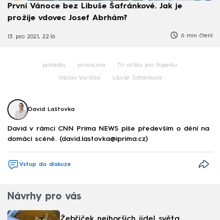
První Vánoce bez Libuše Šafránkové. Jak je
prožije vdovec Josef Abrhám?
6 min čtení
13. pro 2021, 22:16
pohádky
princezna
Tři oříšky pro Popelku
Václav Vorlíček
Libuše Šafránková
David Laštovka
David v rámci CNN Prima NEWS píše především o dění na
domácí scéně. (david.lastovka@iprima.cz)
Vstup do diskuze
Návrhy pro vás
Žebříček nejhorších jídel světa.