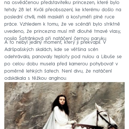
na osvědčenou představitelku princezen, které bylo
tehdy 28 let. Kvůli přeobsazení, ke kterému došlo na
poslední chvíli, měli maskéři a kostyméři plné ruce
práce. Vzhledem k tomu, že ve scénáři bylo striktně
uvedeno, že princezna musí mít dlouhé tmavé vlasy,
nosila Šafránková při natáčení černou paruku.
A to nebyl jediný moment, který ji překvapil. V
Adršpašských skalách, kde se většina scén
odehrávala, panovaly teploty pod nulou a Libuše se
po celou dobu musela před kamerou pohybovat v
poměrně lehkých šatech. Není divu, že natáčení
odskákala s těžkou angínou.