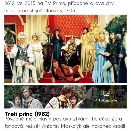
28.12. ve 20:15 na TV Prima, případně o dva dny
později na stejné stanici v 17:05.
4 fotografie
Třetí princ (1982)
Původně měla hlavní postavu ztvárnit herečka Zora
Jandová, režisér Antonín Moskalyk ale nakonec vsadil