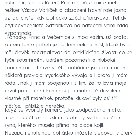
náhodou, pro natáčení Prince a Večernice měl
režisér Václav Vorlíček o obsazení hlavní role jasno
už od chvíle, kdy pohádku začal připravovat. Tehdy
čtyřiadvacetiletá Šafránková na natáčení velmi ráda
vzpomínala.
„Pohádky Princ a Večernice si moc vážím, už proto,
o čem tento příběh je. Je tam několik míst, které by si
měl člověk zapamatovat do praktického života, co se
týče soustředění, udržení pozornosti a hluboké
koncentrace. Právě v této pohádce jsou naznačena
některá pravidla mystického vývoje a i proto ji mám
ráda. Jinak ji mám spojenou i s tím, že to byla moje
první práce před kamerou po mateřské dovolené,
vlastně při mateřské, protože klukovi byly asi tři
měsíce,“ přiblížila herečka.
Když se vypnuly kamery, jako zodpovědná matka
musela dbát především o potřeby svého malého
syna, kterého musela přímo na place kojit.
Nezapomenutelnou pohádku můžete sledovat v úterý