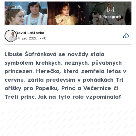
6 fotografií
David Laštovka
24. pro 2021, 17:40
Libuše Šafránková se navždy stala
symbolem křehkých, něžných, půvabných
princezen. Herečka, která zemřela letos v
červnu, zářila především v pohádkách Tři
oříšky pro Popelku, Princ a Večernice či
Třetí princ. Jak na tyto role vzpomínala?