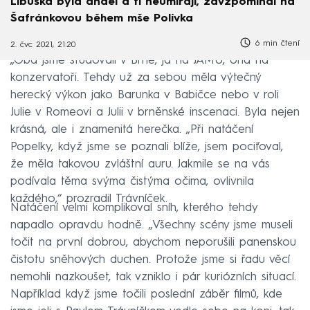
Libuška byla anděl a ti neumírají, zavzpomínal na
Šafránkovou během mše Polívka
6 min čtení
2. čvc 2021, 21:20
„Oba jsme studovali v Brně, já na JAMU, ona na
konzervatoři. Tehdy už za sebou měla výtečný
herecký výkon jako Barunka v Babičce nebo v roli
Julie v Romeovi a Julii v brněnské inscenaci. Byla nejen
krásná, ale i znamenitá herečka. „Při natáčení
Popelky, když jsme se poznali blíže, jsem pociťoval,
že měla takovou zvláštní auru. Jakmile se na vás
podívala těma svýma čistýma očima, ovlivnila
každého,“ prozradil Trávníček.
Natáčení velmi komplikoval sníh, kterého tehdy
napadlo opravdu hodně. „Všechny scény jsme museli
točit na první dobrou, abychom neporušili panenskou
čistotu sněhových duchen. Protože jsme si řadu věcí
nemohli nazkoušet, tak vzniklo i pár kuriózních situací.
Například když jsme točili poslední záběr filmů, kde