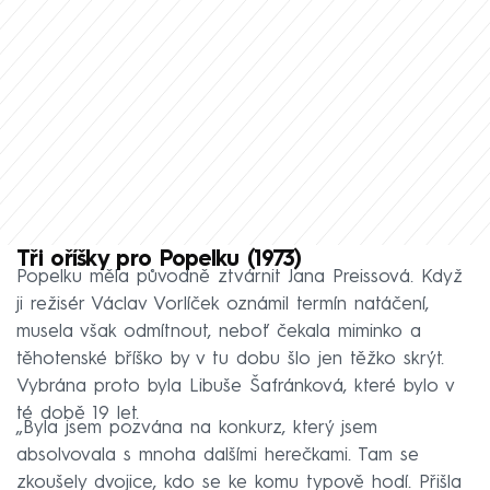
Tři oříšky pro Popelku (1973)
Popelku měla původně ztvárnit Jana Preissová. Když
ji režisér Václav Vorlíček oznámil termín natáčení,
musela však odmítnout, neboť čekala miminko a
těhotenské bříško by v tu dobu šlo jen těžko skrýt.
Vybrána proto byla Libuše Šafránková, které bylo v
té době 19 let.
„Byla jsem pozvána na konkurz, který jsem
absolvovala s mnoha dalšími herečkami. Tam se
zkoušely dvojice, kdo se ke komu typově hodí. Přišla