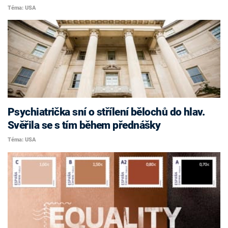
Téma: USA
Psychiatrička sní o střílení bělochů do hlav.
Svěřila se s tím během přednášky
Téma: USA