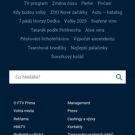
TV program
Změna času
Partie
Počasí
Kdy budou volby
ZOO Nové začátky
Auto – katalog
7 pádů Honzy Dědka
Volby 2025
Svařené víno
Tatarák podle Pohlreicha
Aloe vera
Pěstování lichořeřišnice
Výpočet ascendentu
Tvarohové knedlíky
Nejlepší palačinky
Švestkový koláč
O FTV Prima
Management
Volná místa
Press
Reklama
Castingy a výzvy
HbbTV
Kontakty
Podmínky užívání
Zpracování osobních údajů