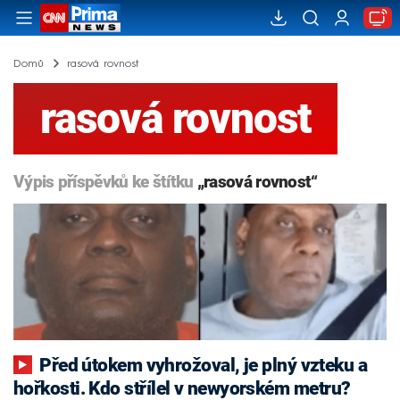
Domů
rasová rovnost
rasová rovnost
Výpis příspěvků ke štítku
„rasová rovnost“
Před útokem vyhrožoval, je plný vzteku a
hořkosti. Kdo střílel v newyorském metru?