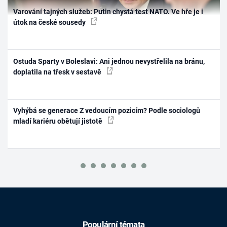
Varování tajných služeb: Putin chystá test NATO. Ve hře je i
útok na české sousedy
Ostuda Sparty v Boleslavi: Ani jednou nevystřelila na bránu,
doplatila na třesk v sestavě
Vyhýbá se generace Z vedoucím pozicím? Podle sociologů
mladí kariéru obětují jistotě
Populární témata