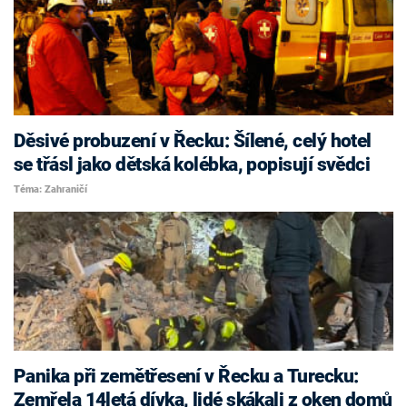
Děsivé probuzení v Řecku: Šílené, celý hotel
se třásl jako dětská kolébka, popisují svědci
Téma: Zahraničí
Panika při zemětřesení v Řecku a Turecku:
Zemřela 14letá dívka, lidé skákali z oken domů