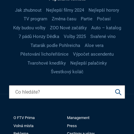
Jak zhubnout
Nejlepší filmy 2024
Nejlepší horory
TV program
Změna času
Partie
Počasí
Kdy budou volby
ZOO Nové začátky
Auto – katalog
7 pádů Honzy Dědka
Volby 2025
Svařené víno
Tatarák podle Pohlreicha
Aloe vera
Pěstování lichořeřišnice
Výpočet ascendentu
Tvarohové knedlíky
Nejlepší palačinky
Švestkový koláč
O FTV Prima
Management
Volná místa
Press
Reklama
Castingy a výzvy