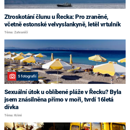
Ztroskotání člunu u Řecka: Pro zraněné,
včetně estonské velvyslankyně, letěl vrtulník
Téma: Zahraničí
5 fotografií
Sexuální útok u oblíbené pláže v Řecku? Byla
jsem znásilněna přímo v moři, tvrdí 16letá
dívka
Téma: Krimi