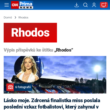
Domů
Rhodos
Rhodos
Výpis příspěvků ke štítku
„Rhodos“
6 fotografií
Lásko moje. Zdrcená finalistka miss poslala
poslední vzkaz fotbalistovi, který zahynul v