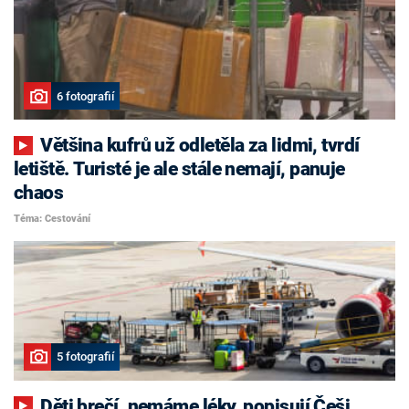
6 fotografií
Většina kufrů už odletěla za lidmi, tvrdí
letiště. Turisté je ale stále nemají, panuje
chaos
Téma: Cestování
5 fotografií
Děti brečí, nemáme léky, popisují Češi