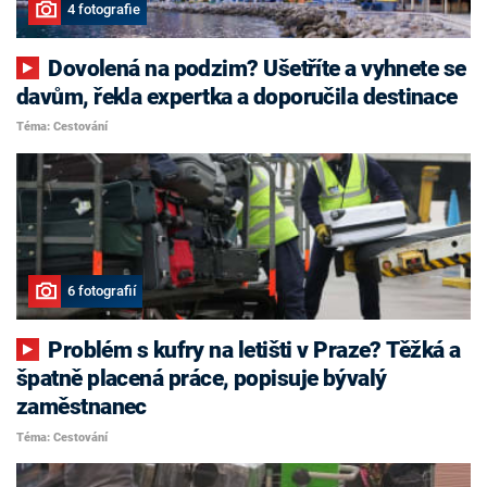
4 fotografie
Dovolená na podzim? Ušetříte a vyhnete se
davům, řekla expertka a doporučila destinace
Téma: Cestování
6 fotografií
Problém s kufry na letišti v Praze? Těžká a
špatně placená práce, popisuje bývalý
zaměstnanec
Téma: Cestování