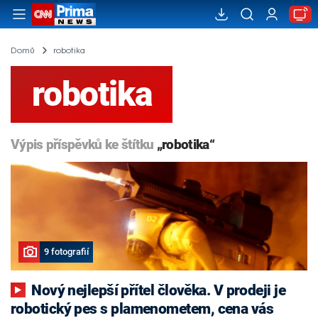
Domů
robotika
robotika
Výpis příspěvků ke štítku
„robotika“
9 fotografií
Nový nejlepší přítel člověka. V prodeji je
robotický pes s plamenometem, cena vás