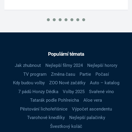
Populární témata
Jak zhubnout
Nejlepší filmy 2024
Nejlepší horory
TV program
Změna času
Partie
Počasí
Kdy budou volby
ZOO Nové začátky
Auto – katalog
7 pádů Honzy Dědka
Volby 2025
Svařené víno
Tatarák podle Pohlreicha
Aloe vera
Pěstování lichořeřišnice
Výpočet ascendentu
Tvarohové knedlíky
Nejlepší palačinky
Švestkový koláč