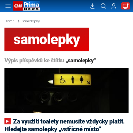
Domů
samolepky
samolepky
Výpis příspěvků ke štítku
„samolepky“
Za využití toalety nemusíte vždycky platit.
Hledejte samolepky „vstřícné místo“