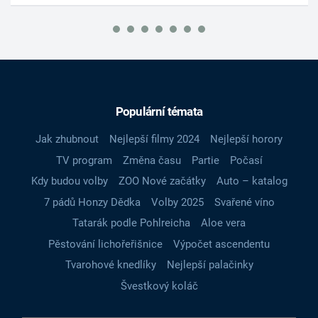
Populární témata
Jak zhubnout
Nejlepší filmy 2024
Nejlepší horory
TV program
Změna času
Partie
Počasí
Kdy budou volby
ZOO Nové začátky
Auto – katalog
7 pádů Honzy Dědka
Volby 2025
Svařené víno
Tatarák podle Pohlreicha
Aloe vera
Pěstování lichořeřišnice
Výpočet ascendentu
Tvarohové knedlíky
Nejlepší palačinky
Švestkový koláč