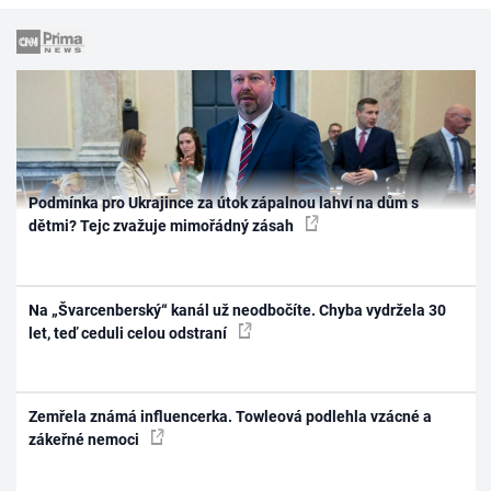
Podmínka pro Ukrajince za útok zápalnou lahví na dům s
dětmi? Tejc zvažuje mimořádný zásah
Na „Švarcenberský“ kanál už neodbočíte. Chyba vydržela 30
let, teď ceduli celou odstraní
Zemřela známá influencerka. Towleová podlehla vzácné a
zákeřné nemoci