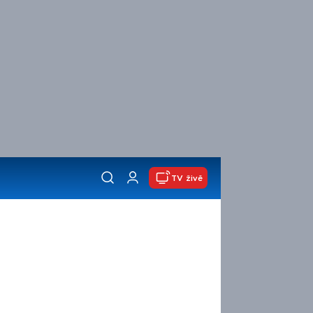
TV živě