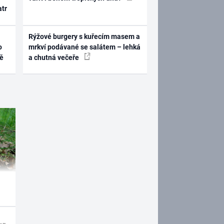
atr
Rýžové burgery s kuřecím masem a
o
mrkví podávané se salátem – lehká
ně
a chutná večeře