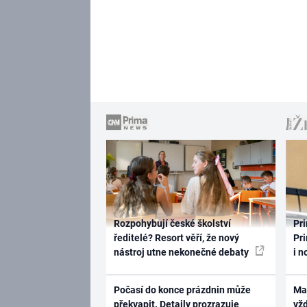
Rozpohybují české školství
Pri
ředitelé? Resort věří, že nový
Pri
nástroj utne nekonečné debaty
i n
Počasí do konce prázdnin může
Ma
překvapit. Detaily prozrazuje
vž