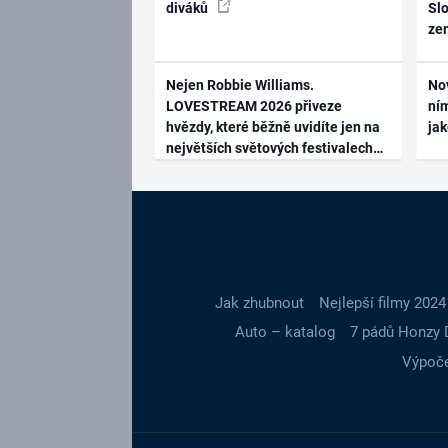
diváků
Slo
ze
Nejen Robbie Williams.
No
LOVESTREAM 2026 přiveze
ním
hvězdy, které běžně uvidíte jen na
ja
největších světových festivalech
Jak zhubnout
Nejlepší filmy 2024
Auto – katalog
7 pádů Honzy 
Výpoče