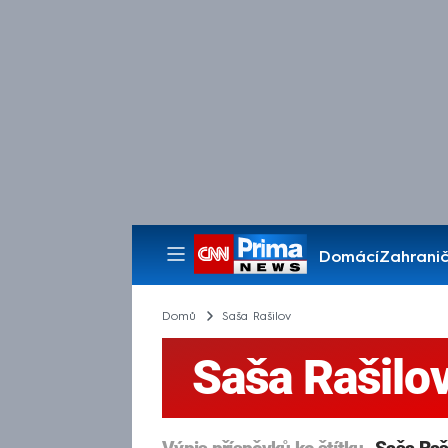
Domácí
Zahranič
Pořady
Domů
Saša Rašilov
Saša Rašilo