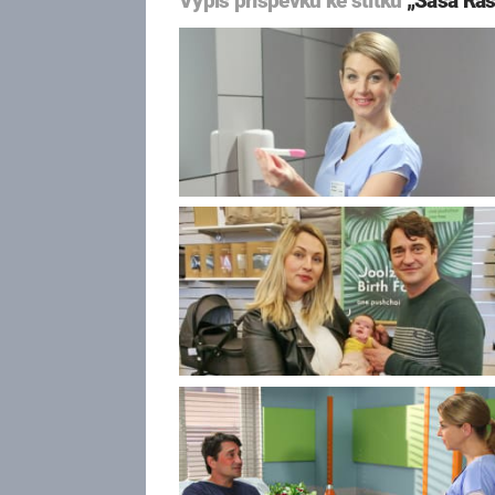
Výpis příspěvků ke štítku
„Saša Raš