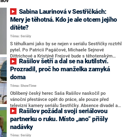
ilov“
Sabina Laurinová v Sestřičkách:
Mery je těhotná. Kdo je ale otcem jejího
dítěte?
Téma: Seriály
S těhulkami jako by se nejen v seriálu Sestřičky roztrhl
pytel. Po Patricii Pagáčové, Michaele Sejnové
Dittrichové a Kristýně Frejové bude s těhotenským
Rašilov šetří a dal se na kutilství.
bříškem v ateliérech pochodovat i Sabina Laurinová.
Zatímco první dvě jmenované herečky si na plac nosily
Prozradil, proč ho manželka zamyká
bříško vlastní, Sabina Laurinová zdědí umělé po
doma
Kristýně Frejové. Její postava vrchní sestry Mery je
Téma: ShowTime
totiž těhotná, přestože s možností otěhotnět se už
dávno rozloučila. Jenže s kým miminko čeká?
Oblíbený český herec Saša Rašilov naskočil po
vánoční přestávce opět do práce, ale pouze před
televizní kamery seriálu Sestřičky. Absence divadel a
Rašilov požádal svoji seriálovou
práce spojená s živým publikem mu chybí, a tak
dlouhé chvíle zahání prací okolo rodinného domu. Stal
partnerku o ruku. Místo „ano“ přišly
se z něj kutil.
nadávky
Téma: Seriály