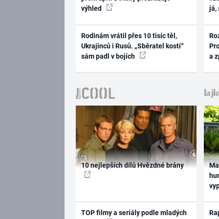
výhled
já,
Rodinám vrátil přes 10 tisíc těl,
Ro
Ukrajinců i Rusů. „Sběratel kostí“
Pr
sám padl v bojích
a 
10 nejlepších dílů Hvězdné brány
Ma
hum
vy
TOP filmy a seriály podle mladých
Rap