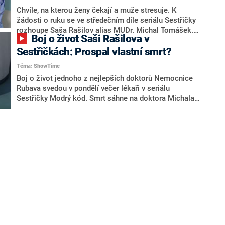
Chvíle, na kterou ženy čekají a muže stresuje. K
žádosti o ruku se ve středečním díle seriálu Sestřičky
rozhoupe Saša Rašilov alias MUDr. Michal Tomášek.
Boj o život Saši Rašilova v
Reakce jeho vyvolené Mery, kterou hraje Sabina
Laurinová, ale bude jiná, než čekal. Herci ji navíc ještě
Sestřičkách: Prospal vlastní smrt?
o poznání okořenili.
Téma: ShowTime
Boj o život jednoho z nejlepších doktorů Nemocnice
Rubava svedou v pondělí večer lékaři v seriálu
Sestřičky Modrý kód. Smrt sáhne na doktora Michala
Tomáška. Zatímco jeho kolegové se na operačním
sále pěkně zapotili, Tomáškův představitel Saša
Rašilov se hezky prospal.