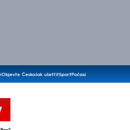
í
Objevte Česko
Jak ušetřit
Sport
Počasí
v