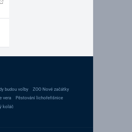
dy budou volby
ZOO Nové začátky
e vera
Pěstování lichořeřišnice
ý koláč