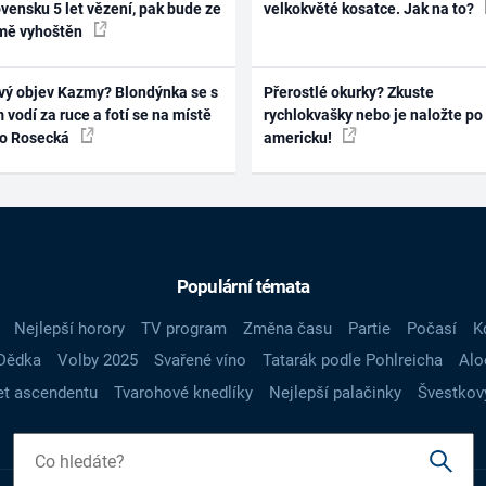
vensku 5 let vězení, pak bude ze
velkokvěté kosatce. Jak na to?
mě vyhoštěn
vý objev Kazmy? Blondýnka se s
Přerostlé okurky? Zkuste
 vodí za ruce a fotí se na místě
rychlokvašky nebo je naložte po
ko Rosecká
americku!
Populární témata
Nejlepší horory
TV program
Změna času
Partie
Počasí
K
Dědka
Volby 2025
Svařené víno
Tatarák podle Pohlreicha
Alo
t ascendentu
Tvarohové knedlíky
Nejlepší palačinky
Švestkov