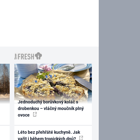
Jednoduchý borůvkový koláč s
drobenkou – vláčný moučník plný
ovoce
Léto bez přehřáté kuchyně. Jak
vařit i během tropických dnů?