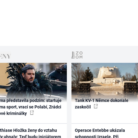
ma představila podzim: startuje
Tank KV-1 Němce dokonale
ma sport, vrací se Polabí, Zrádci
zaskočil
ové kriminálky
thiase Hložka ženy do vztahu
Operace Entebbe ukázala
dy uhnaly: Teď budu iniciátorem
schopnosti Izraele. Při