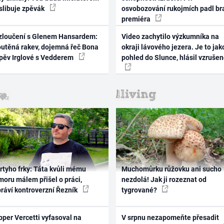
 slibuje zpěvák
osvobozování rukojmích padl br
premiéra
zloučení s Glenem Hansardem:
Video zachytilo výzkumníka na
outěná rakev, dojemná řeč Bona
okraji lávového jezera. Je to jak
zpěv Irglové s Vedderem
pohled do Slunce, hlásil vzruše
rtyho frky: Táta kvůli mému
Muchomůrku růžovku ani sucho
oru málem přišel o práci,
nezdolá! Jak ji rozeznat od
práví kontroverzní Řezník
tygrované?
per Vercetti vyfasoval na
V srpnu nezapomeňte přesadit