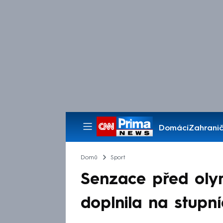
Domácí
Zahranič
Pořady
Domů
Sport
Senzace před oly
doplnila na stupní