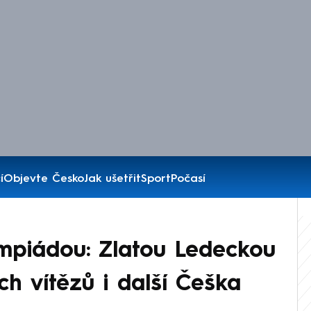
í
Objevte Česko
Jak ušetřit
Sport
Počasí
mpiádou: Zlatou Ledeckou
ch vítězů i další Češka