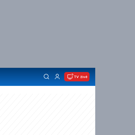
TV živě