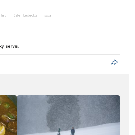
iled to fetch
 hry
Ester Ledecká
sport
ký servis.