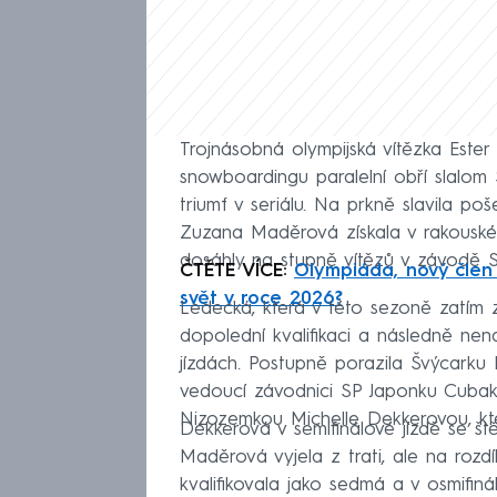
Trojnásobná olympijská vítězka Ester
snowboardingu paralelní obří slalom
triumf v seriálu. Na prkně slavila poše
Zuzana Maděrová získala v rakouské
dosáhly na stupně vítězů v závodě SP
ČTĚTE VÍCE:
Olympiáda, nový člen
svět v roce 2026?
Ledecká, která v této sezoně zatím zá
dopolední kvalifikaci a následně nen
jízdách. Postupně porazila Švýcarku F
vedoucí závodnici SP Japonku Cubaki 
Nizozemkou Michelle Dekkerovou, kt
Dekkerová v semifinálové jízdě se št
Maděrová vyjela z trati, ale na rozd
kvalifikovala jako sedmá a v osmifin