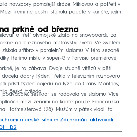
zila navzdory pomalejší dráze Mikiovou a potřetí v
ezi třemi nejlepšími stanula popáté v kariéře, jejím
 na prkně od března
ilovat o třetí olympijské zlato na snowboardu za
 prkně od březnového mistrovství světa. Ve Svatém
 získala stříbro v paralelním slalomu. V této sezoně
díky třetímu místu v super-G v Tarvisiu premiérově
rkně, je to zábava. Dvoje stupně vítězů v pěti
docela dobrý týden,“ řekla v televizním rozhovoru
estli příští týden pojedu na lyže do Crans Montany,
ila česká hvězda.
a podvacáté, šestkrát se radovala ve slalomu. Více
isciplínách mezi ženami na kontě pouze Francouzka
 Hofmeisterová (28). Mužům v pátek vládl Ital
chromila české silnice: Záchranáři aktivovali
D1 i D2