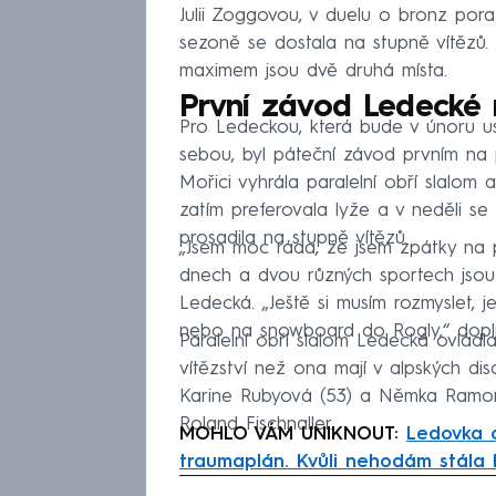
Julii Zoggovou, v duelu o bronz pora
sezoně se dostala na stupně vítězů. M
maximem jsou dvě druhá místa.
První závod Ledecké
Pro Ledeckou, která bude v únoru us
sebou, byl páteční závod prvním na
Mořici vyhrála paralelní obří slalom a
zatím preferovala lyže a v neděli se 
prosadila na stupně vítězů.
„Jsem moc ráda, že jsem zpátky na p
dnech a dvou různých sportech jsou 
Ledecká. „Ještě si musím rozmyslet, j
nebo na snowboard do Rogly,“ dopln
Paralelní obří slalom Ledecká ovládl
vítězství než ona mají v alpských d
Karine Rubyová (53) a Němka Ramona
Roland Fischnaller.
MOHLO VÁM UNIKNOUT:
Ledovka o
traumaplán. Kvůli nehodám stála 