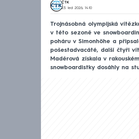
ČTK
23. led 2026, 14:10
Trojnásobná olympijská vítězk
v této sezoně ve snowboardin
poháru v Simonhöhe a připsala 
pošestadvacáté, další čtyři ví
Maděrová získala v rakouském
snowboardistky dosáhly na stu