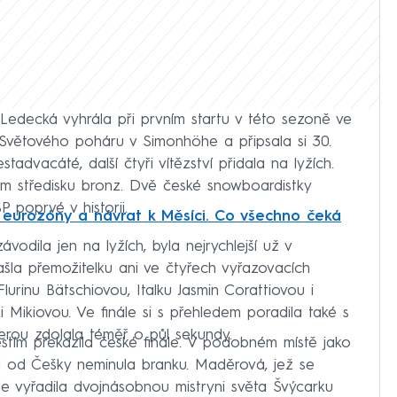
 Ledecká vyhrála při prvním startu v této sezoně ve
 Světového poháru v Simonhöhe a připsala si 30.
stadvacáté, další čtyři vítězství přidala na lyžích.
m středisku bronz. Dvě české snowboardistky
 poprvé v historii.
 eurozóny a návrat k Měsíci. Co všechno čeká
vodila jen na lyžích, byla nejrychlejší už v
ašla přemožitelku ani ve čtyřech vyřazovacích
lurinu Bätschiovou, Italku Jasmin Corattiovou i
Mikiovou. Ve finále si s přehledem poradila také s
erou zdolala téměř o půl sekundy.
ěstím překazila české finále. V podobném místě jako
íl od Češky neminula branku. Maděrová, jež se
ále vyřadila dvojnásobnou mistryni světa Švýcarku