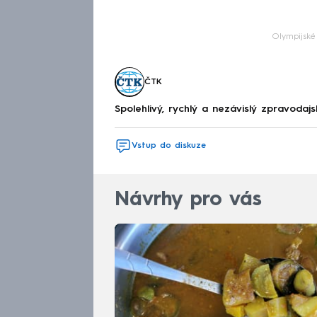
Fa
Olympijské
ČTK
Spolehlivý, rychlý a nezávislý zpravodajs
Vstup do diskuze
Návrhy pro vás