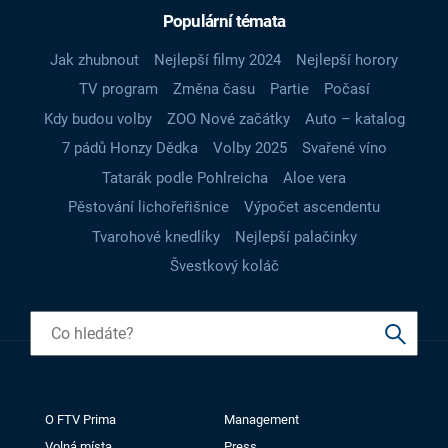
Populární témata
Jak zhubnout
Nejlepší filmy 2024
Nejlepší horory
TV program
Změna času
Partie
Počasí
Kdy budou volby
ZOO Nové začátky
Auto – katalog
7 pádů Honzy Dědka
Volby 2025
Svařené víno
Tatarák podle Pohlreicha
Aloe vera
Pěstování lichořeřišnice
Výpočet ascendentu
Tvarohové knedlíky
Nejlepší palačinky
Švestkový koláč
O FTV Prima
Management
Volná místa
Press