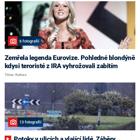
6 fotografií
Zemřela legenda Eurovize. Pohledné blondýně
kdysi teroristé z IRA vyhrožovali zabitím
Téma: Kultura
13 fotografií
Potoky v ulicích a vlající lidé. Záběry