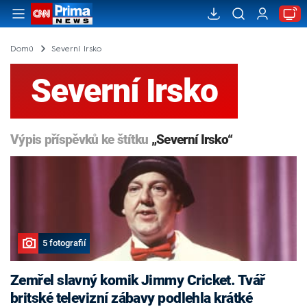
Domů
Severní Irsko
Severní Irsko
Výpis příspěvků ke štítku
„Severní Irsko“
5 fotografií
Zemřel slavný komik Jimmy Cricket. Tvář
britské televizní zábavy podlehla krátké