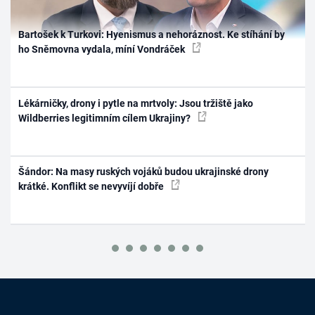
Bartošek k Turkovi: Hyenismus a nehoráznost. Ke stíhání by
ho Sněmovna vydala, míní Vondráček
Lékárničky, drony i pytle na mrtvoly: Jsou tržiště jako
Wildberries legitimním cílem Ukrajiny?
Šándor: Na masy ruských vojáků budou ukrajinské drony
krátké. Konflikt se nevyvíjí dobře