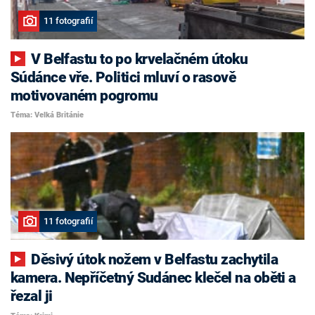
11 fotografií
V Belfastu to po krvelačném útoku
Súdánce vře. Politici mluví o rasově
motivovaném pogromu
Téma: Velká Británie
11 fotografií
Děsivý útok nožem v Belfastu zachytila
kamera. Nepříčetný Sudánec klečel na oběti a
řezal ji