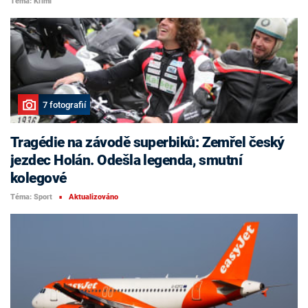
Téma: Krimi
7 fotografií
Tragédie na závodě superbiků: Zemřel český
jezdec Holán. Odešla legenda, smutní
kolegové
Téma: Sport
Aktualizováno
■