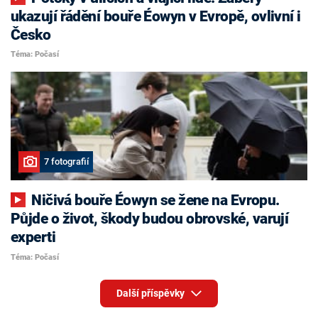
ukazují řádění bouře Éowyn v Evropě, ovlivní i
Česko
Téma: Počasí
7 fotografií
Ničivá bouře Éowyn se žene na Evropu.
Půjde o život, škody budou obrovské, varují
experti
Téma: Počasí
Další příspěvky