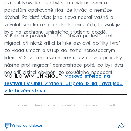
označil Nowaka. Ten byl v tu chvíli na zemi a
policistům opakovaně říkal, že krvácí a nemůže
dýchat. Policisté však jeho slova nebrali vážně a
zavolali sanitku až po několika minutách, to však již
bylo na záchranu umírajícího studenta pozdě.
V Británii v poslední době přibývá protestů proti
migraci, při nichž kritici britské azylové politiky tvrdí,
že vláda umožnila vstup do země nebezpečným
lidem. V Severním Irsku minulý rok v červnu propukly
násilné protiimigrační demonstrace poté, co byli dva
nezletilí cizinci obviněni ze sexuálního napadení.
MOHLO VÁM UNIKNOUT:
Masová střelba na
festivalu v Ohiu. Zranění utrpělo 12 lidí, dva jsou
v kritickém stavu
Failed to fetch
policie
demonstrace
společnost
rasismus
násilí
Vstup do diskuze