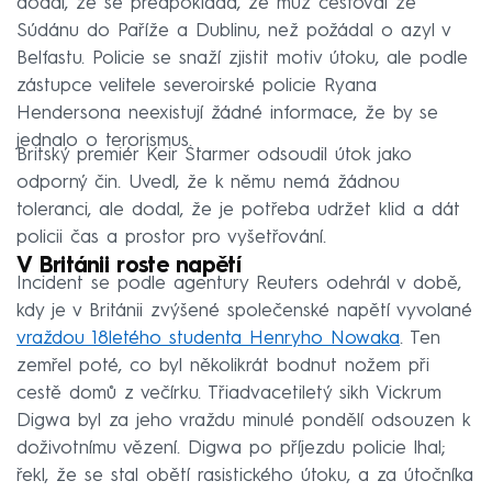
dodal, že se předpokládá, že muž cestoval ze
Súdánu do Paříže a Dublinu, než požádal o azyl v
Belfastu. Policie se snaží zjistit motiv útoku, ale podle
zástupce velitele severoirské policie Ryana
Hendersona neexistují žádné informace, že by se
jednalo o terorismus.
Britský premiér Keir Starmer odsoudil útok jako
odporný čin. Uvedl, že k němu nemá žádnou
toleranci, ale dodal, že je potřeba udržet klid a dát
policii čas a prostor pro vyšetřování.
V Británii roste napětí
Incident se podle agentury Reuters odehrál v době,
kdy je v Británii zvýšené společenské napětí vyvolané
vraždou 18letého studenta Henryho Nowaka
. Ten
zemřel poté, co byl několikrát bodnut nožem při
cestě domů z večírku. Třiadvacetiletý sikh Vickrum
Digwa byl za jeho vraždu minulé pondělí odsouzen k
doživotnímu vězení. Digwa po příjezdu policie lhal;
řekl, že se stal obětí rasistického útoku, a za útočníka