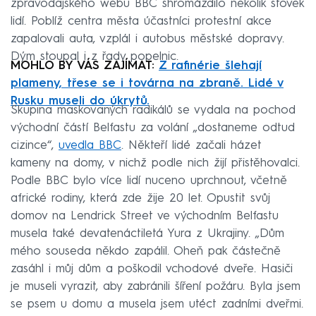
zpravodajského webu BBC shromáždilo několik stovek
lidí. Poblíž centra města účastníci protestní akce
zapalovali auta, vzplál i autobus městské dopravy.
Dým stoupal i z řady popelnic.
MOHLO BY VÁS ZAJÍMAT:
Z rafinérie šlehají
plameny, třese se i továrna na zbraně. Lidé v
Rusku museli do úkrytů.
Skupina maskovaných radikálů se vydala na pochod
východní částí Belfastu za volání „dostaneme odtud
cizince“,
uvedla BBC
. Někteří lidé začali házet
kameny na domy, v nichž podle nich žijí přistěhovalci.
Podle BBC bylo více lidí nuceno uprchnout, včetně
africké rodiny, která zde žije 20 let. Opustit svůj
domov na Lendrick Street ve východním Belfastu
musela také devatenáctiletá Yura z Ukrajiny. „Dům
mého souseda někdo zapálil. Oheň pak částečně
zasáhl i můj dům a poškodil vchodové dveře. Hasiči
je museli vyrazit, aby zabránili šíření požáru. Byla jsem
se psem u domu a musela jsem utéct zadními dveřmi.