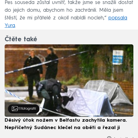
Pes souseda zůstal uvnitř, takže jsme se snažili dostat
do jejich domu, abychom ho zachránili. Měla jsem
štěstí, že mi přátelé z okolí nabídli nocleh,“
popsala
Yura
.
Čtěte také
11
fotografií
Děsivý útok nožem v Belfastu zachytila kamera.
Nepříčetný Sudánec klečel na oběti a řezal ji