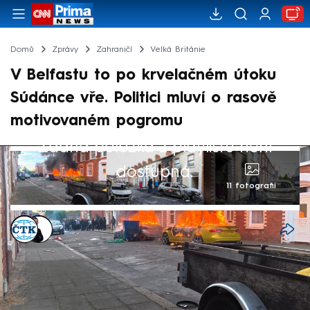
Domů
Zprávy
Zahraničí
Velká Británie
V Belfastu to po krvelačném útoku
Súdánce vře. Politici mluví o rasově
motivovaném pogromu
Žádná položka z playlistu není
dostupná.
11 fotografií
ČTK
,
Václav Černý
10. čvn 2026, 11:39
V severoirském Belfastu v úterý večer
propukly násilnosti. Místní vyšli do ulic poté,