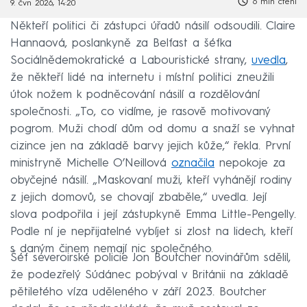
6 min čtení
9. čvn 2026, 14:20
Někteří politici či zástupci úřadů násilí odsoudili. Claire
Hannaová, poslankyně za Belfast a šéfka
Sociálnědemokratické a Labouristické strany,
uvedla
,
že někteří lidé na internetu i místní politici zneužili
útok nožem k podněcování násilí a rozdělování
společnosti. „To, co vidíme, je rasově motivovaný
pogrom. Muži chodí dům od domu a snaží se vyhnat
cizince jen na základě barvy jejich kůže,“ řekla. První
ministryně Michelle O’Neillová
označila
nepokoje za
obyčejné násilí. „Maskovaní muži, kteří vyhánějí rodiny
z jejich domovů, se chovají zbaběle,“ uvedla. Její
slova podpořila i její zástupkyně Emma Little-Pengelly.
Podle ní je nepřijatelné vybíjet si zlost na lidech, kteří
s daným činem nemají nic společného.
Šéf severoirské policie Jon Boutcher novinářům sdělil,
že podezřelý Súdánec pobýval v Británii na základě
pětiletého víza uděleného v září 2023. Boutcher