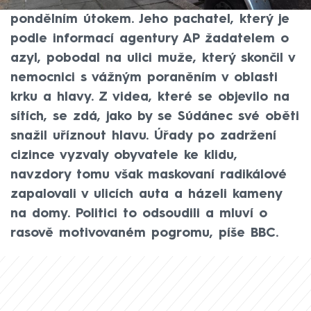
co policie zadržela Súdánce v souvislosti s
pondělním útokem. Jeho pachatel, který je
podle informací agentury AP žadatelem o
azyl, pobodal na ulici muže, který skončil v
nemocnici s vážným poraněním v oblasti
krku a hlavy. Z videa, které se objevilo na
sítích, se zdá, jako by se Súdánec své oběti
snažil uříznout hlavu. Úřady po zadržení
cizince vyzvaly obyvatele ke klidu,
navzdory tomu však maskovaní radikálové
zapalovali v ulicích auta a házeli kameny
na domy. Politici to odsoudili a mluví o
rasově motivovaném pogromu, píše BBC.