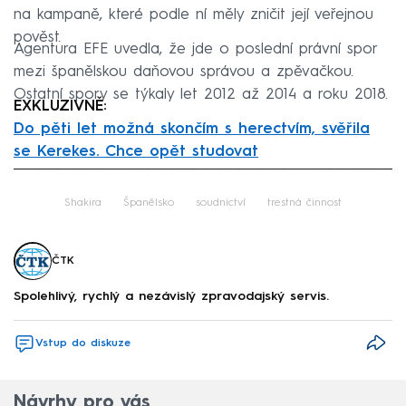
na kampaně, které podle ní měly zničit její veřejnou
pověst.
Agentura EFE uvedla, že jde o poslední právní spor
mezi španělskou daňovou správou a zpěvačkou.
Ostatní spory se týkaly let 2012 až 2014 a roku 2018.
EXKLUZIVNĚ:
Do pěti let možná skončím s herectvím, svěřila
se Kerekes. Chce opět studovat
Failed to fetch
Shakira
Španělsko
soudnictví
trestná činnost
ČTK
Spolehlivý, rychlý a nezávislý zpravodajský servis.
Vstup do diskuze
Návrhy pro vás