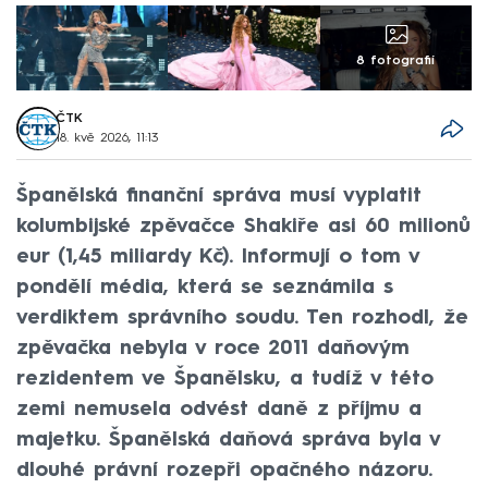
8 fotografií
ČTK
18. kvě 2026, 11:13
Španělská finanční správa musí vyplatit
kolumbijské zpěvačce Shakiře asi 60 milionů
eur (1,45 miliardy Kč). Informují o tom v
pondělí média, která se seznámila s
verdiktem správního soudu. Ten rozhodl, že
zpěvačka nebyla v roce 2011 daňovým
rezidentem ve Španělsku, a tudíž v této
zemi nemusela odvést daně z příjmu a
majetku. Španělská daňová správa byla v
dlouhé právní rozepři opačného názoru.