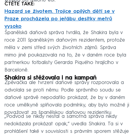
zhruba 60 milionů eur.
ČTĚTE TAKÉ:
Hazard se životem. Trojice opilých dětí se v
Praze procházela po jeřábu desítky metrů
vysoko
Španělská daňová správa tvrdila, že Shakira byla v
roce 2011 španělským daňovým rezidentem, protože
měla v zemi střed svých životních zájmů. Správa
mimo jiné poukazovala na to, že v daném roce byla
partnerkou fotbalisty Gerarda Piquého hrajícího v
Barceloně.
Shakira si stěžovala i na kampaň
Zpěvačka ale tvrzení daňové správy rozporovala a
odvolala se proti němu. Podle správního soudu se
daňové správě nepodařilo prokázat, že by v daném
roce umělkyně splňovala podmínky, aby bylo možné ji
považovat za španělskou daňovou rezidentku.
„Podvod se nikdy nestal a samotná správa nikdy
nedokázala prokázat opak,“ uvedla Shakira. Ta si v
prohlášení také v souvislosti s právním sporem stěžuje