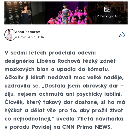
7 fotografií
Anna Fedorov
30. čvc 2023, 10:14
V sedmi letech prodělala oděvní
designérka Liběna Rochová těžký zánět
mozkových blan a upadla do kómatu.
Ačkoliv jí lékaři nedávali moc velké naděje,
uzdravila se. „Dostala jsem obrovský dar –
žiju, nejsem ochrnutá ani psychicky labilní.
Člověk, který takový dar dostane, si ho má
hýčkat a dělat vše pro to, aby prožil život
co nejhodnotněji,“ uvedla 71letá návrhářka
v pořadu Povídej na CNN Prima NEWS.