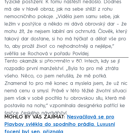
fyzické postižení. K tomu naštěstí nedošlo. Dodnes
má ale v hlavě obraz, jak na sebe shlíží z rohu
nemocničního pokoje. „Viděla jsem samu sebe, jak
ležím v postýlce a někdo mi dává obrovský dar – že
mohu žít, že nejsem labilní ani ochrnutá. Člověk, který
takový dar dostane, si ho má hýčkat a dělat vše pro
to, aby prožil život co nejhodnotněji a nejlépe,“
svěřila se Rochová v pořadu Povídej.
Tento okamžik si připomněla v 80. letech, kdy se jí
Failed to fetch
rozpadlo první manželství. „Byla to pro mě ztráta
všeho. Něco, co jsem netušila, že mě potká.
Znamenal to pro mě konec a myslela jsem, že už nic
nemá cenu a smysl. Právě v této těžké životní situaci
jsem však v sobě pocítila tu obrovskou sílu, která mě
postavila na nohy,“ vzpomínala designérka patřící ke
špičce českého návrhářství.
MOHLO BY VÁS ZAJÍMAT:
Nesvačilová se pro
Playboy svlékla do spodního prádla. Luxusní
focení byl sen, přiznala