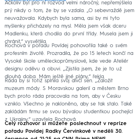
Ačkoliv byl pro ni rozvod velmi náročný, nepřemýšlela
prý nikdy o tom, že by se vzdala. „O sebevraždě jsem
neuvažovala. Kdybych byla sama, asi by mi tyto
myšlenky přicházely na mysl. Měla jsem však dceru
Madlenku, která chodila do první třídy. Musela jsem ji
chránit,“ vysvětlila.
Rochová v pořadu Povídej pohovořila také o svém
profesním životě. Prozradila, že po 15 letech končí na
Vysoké škole uměleckoprůmyslové, kde vede Ateliér
designu oděvu a obuvi. „Zjistila jsem, že je to už
dlouhá doba. Mám ještě jiné plány,“ řekla.
Ráda by si totiž splnila svůj dívčí sen. „Založit
muzeum módy. S Moravskou galerií a městem Brno
bych proto ráda pracovala na tom, aby v Česku
vzniklo. Všechno je nakloněno, aby se tak stalo. Také
zakládám firmu se svou bývalou studentkou pochející
z Ukrajiny,“ uzavřela Rochová.
Celý rozhovor si můžete poslechnout v repríze
pořadu Povídej Radky Červinkové v neděli 30.