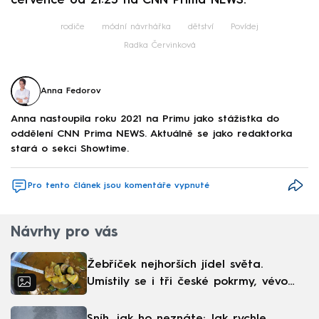
července od 21:25 na CNN Prima NEWS.
rodiče
módní návrhářka
dětství
Povídej
Radka Červinková
Anna Fedorov
Anna nastoupila roku 2021 na Primu jako stážistka do
oddělení CNN Prima NEWS. Aktuálně se jako redaktorka
stará o sekci Showtime.
Pro tento článek jsou komentáře vypnuté
Návrhy pro vás
Žebříček nejhorších jídel světa.
Umístily se i tři české pokrmy, vévodí
skandinávská kuchyně