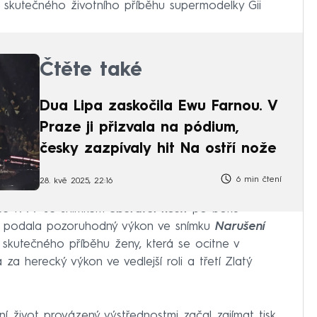
 skutečného životního příběhu supermodelky Gii
Čtěte také
Dua Lipa zaskočila Ewu Farnou. V
Praze ji přizvala na pódium,
česky zazpívaly hit Na ostří nože
6 min čtení
28. kvě 2025, 22:16
roce 1999 se snímkem
Sběratel kostí
po boku
e podala pozoruhodný výkon ve snímku
Narušení
skutečného příběhu ženy, která se ocitne v
ra za herecký výkon ve vedlejší roli a třetí Zlatý
ní život provázený výstřednostmi začal zajímat tisk.