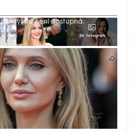
 playlistu není dostupná.
36 fotografií
ale, humanitární bojovnice, filmová
 vše se dá říct o Angelině Jolie,
ve středu slaví 50. narozeniny. Její
 od skandální modelky Giy po
ft až k roli operní divy Marie Callasové,
dosud nejtěžší.