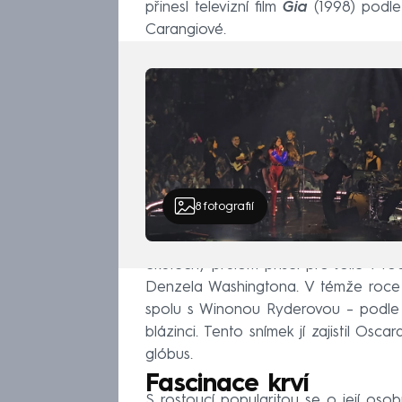
přinesl televizní film
Gia
(1998) podle
Carangiové.
8
fotografií
Skutečný průlom přišel pro Jolie v 
Denzela Washingtona. V témže roc
spolu s Winonou Ryderovou – podle 
blázinci. Tento snímek jí zajistil Osca
glóbus.
Fascinace krví
S rostoucí popularitou se o její osob