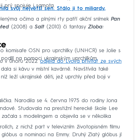
ji prý spojuje i samota.
ila svůj největší sen. Stálo ji to miliardy,
elenýma očima a plnými rty patří akční snímek
Pan
ted
(2008) a
Salt
(2010) či fantasy
Zloba:
ce
ho komisaře OSN pro uprchlíky (UNHCR) se Jolie s
 podílí na pomoci ukrajinským uprchlíkům.
inu v únoru 2022
odjela do Lvova přivítat ze svých
dala si kávu v místní kavárně. Navštívila také
íž leží ukrajinské děti, jež uprchly před boji v
ička. Narodila se 4. června 1975 do rodiny Jona
ndové. Studovala na prestižní herecké škole Lee
 začala s modelingem a objevila se v několika
rolích, z nichž part v televizním životopisném filmu
ý glóbus a nominaci na Emmy. Druhý Zlatý glóbus jí