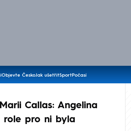
í
Objevte Česko
Jak ušetřit
Sport
Počasí
arii Callas: Angelina
á role pro ni byla