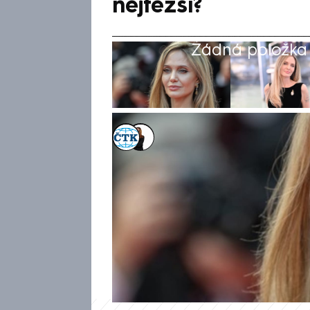
nejtěžší?
Žádná položka z
ČTK
,
Michaela Bartošová
4. čvn 2025, 05:55
Výstřední osobnost, femme fat
hvězda i matka šesti dětí – to
hollywoodské superstar, která 
kariéra je plná velkých rolí –
dobrodružnou hrdinku Laru Cro
kterou ona sama označila za 