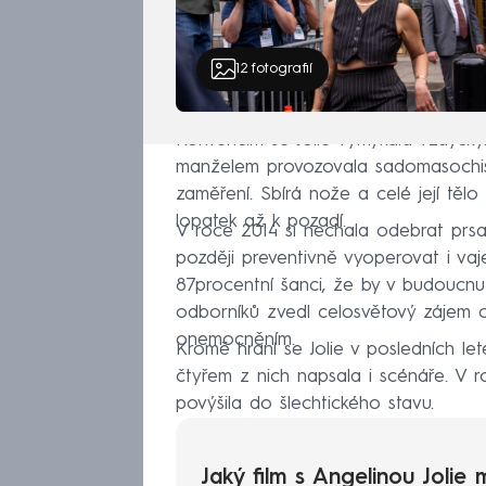
12
fotografií
Konvencím se Jolie vymykala vždycky.
manželem provozovala sadomasochisti
zaměření. Sbírá nože a celé její tělo
lopatek až k pozadí.
V roce 2014 si nechala odebrat prsa
později preventivně vyoperovat i vaječn
87procentní šanci, že by v budoucnu
odborníků zvedl celosvětový zájem o
onemocněním.
Kromě hraní se Jolie v posledních let
čtyřem z nich napsala i scénáře. V ro
povýšila do šlechtického stavu.
Jaký film s Angelinou Jolie 