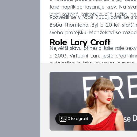
Jolie například fascinuje krev. Na 
jeho kožené kalhoty a bílé tričko, n
Rozvedli se v roce 2000, poté se st
Boba Thorntona. Byl o 20 let starší 
svého protějšku. Manželství se rozp
Role Lary Croft
Největší slávu přinesla Jolie role se
a 2003. Virtuální Laru ještě před fi
a Angelina je jako její verze z masa
10
fotografií