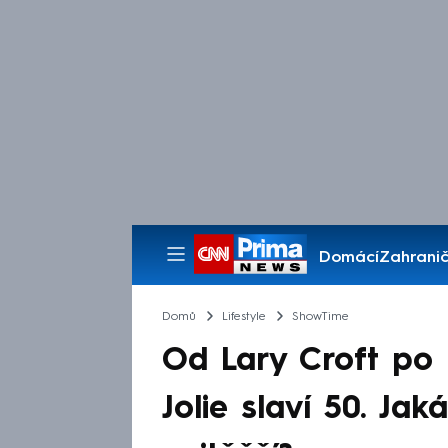
Domácí
Zahranič
Pořady
Domů
Lifestyle
ShowTime
Od Lary Croft po M
Jolie slaví 50. Jak