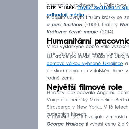
prozradila v rozhovoru. S Callasovou 
ČTĚTE TAKÉ:
Taylor Swiftová si spln
odhadují média
K dalším slavným titulům krásky se z
a paní Smithovi
(2005), thrillery
Wan
Královna černé magie
(2014).
Humanitární pracovni
V roli vyslankyně dobré vůle vysoké
pracovníky této organizace nejnověji
Už krátce po invazi Ruska na Ukraj
domovů válkou vyhnané Ukrajince
a 
dětskou nemocnici v italském Římě, v n
rodné zemi.
Největší filmové role
Herectví obklopovalo Angelinu odmal
Voighta a herečky Marcheline Bertra
Strasberga v New Yorku. V 16 letech
hudebních klipech.
V polovině 90. let zaujala v menších 
George Wallace
jí vynesl cenu Zlat