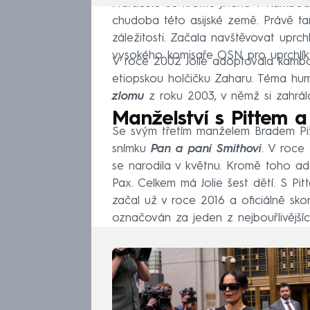
Natáčelo se kromě jiného v Kambodži, 
chudoba této asijské země. Právě tam
záležitosti. Začala navštěvovat uprc
vysokého komisaře OSN pro uprchlí
V roce 2002 Jolie adoptovala kamb
etiopskou holčičku Zaharu. Téma hum
zlomu
z roku 2003, v němž si zahrála 
Manželství s Pittem a
Se svým třetím manželem Bradem Pitt
snímku
Pan a paní Smithovi
. V roce 
se narodila v květnu. Kromě toho ad
Pax. Celkem má Jolie šest dětí. S Pit
začal už v roce 2016 a oficiálně sko
označován za jeden z nejbouřlivější