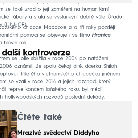
kde Jolie zaujaly přírodní krásy, kultura a
 se také zrodilo její zaměření na humanitární
hlické tábory a stala se vyslankyní dobré vůle Úřadu
ky (UNHCR).
odžského chlapce Maddoxe a o tři roky později
anitární pomoci se objevuje i ve filmu
Hranice
hlavní roli.
 další kontroverze
em se Jolie sblížila v roce 2004 po natáčení
2006 oznámili, že spolu čekají dítě, dcerka Shiloh
optovali tříletého vietnamského chlapečka jménem
tem se vzali v roce 2014 a jejich rozchod, který
nčil teprve koncem loňského roku, byl médii
ch hollywoodských rozvodů poslední dekády.
Čtěte také
Mrazivé svědectví Diddyho