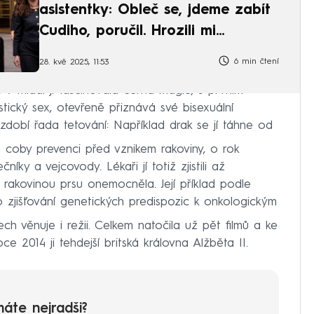
asistentky: Obleč se, jdeme zabít
Cudiho, poručil. Hrozili mi
utopením
6 min čtení
28. kvě 2025, 11:53
 V mládí ji fascinovala černá magie, s prvním
cký sex, otevřeně přiznává své bisexuální
 zdobí řada tetování: Například drak se jí táhne od
 coby prevenci před vznikem rakoviny, o rok
íky a vejcovody. Lékaři jí totiž zjistili až
 rakovinou prsu onemocněla. Její příklad podle
 zjišťování genetických predispozic k onkologickým
ech věnuje i režii. Celkem natočila už pět filmů a ke
ce 2014 ji tehdejší britská královna Alžběta II.
máte nejradši?