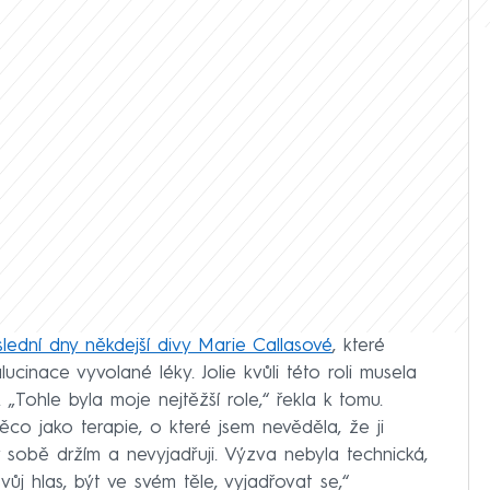
lední dny někdejší divy Marie Callasové
, které
lucinace vyvolané léky. Jolie kvůli této roli musela
Tohle byla moje nejtěžší role,“ řekla k tomu.
ěco jako terapie, o které jsem nevěděla, že ji
 v sobě držím a nevyjadřuji. Výzva nebyla technická,
vůj hlas, být ve svém těle, vyjadřovat se,“