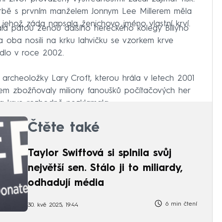
svatbě s prvním manželem Jonnym Lee Millerem měla
a jehož záda napsala ženichovo jméno vlastní krví.
ala pátou ženou dalšího hereckého kolegy Billyho
a oba nosili na krku lahvičku se vzorkem krve
adlo v roce 2002.
xy archeoložky Lary Croft, kterou hrála v letech 2001
lmem zbožňovaly miliony fanoušků počítačových her
 a krve rozhodně nezklamala.
Čtěte také
Taylor Swiftová si splnila svůj
největší sen. Stálo ji to miliardy,
odhadují média
6 min čtení
30. kvě 2025, 19:44