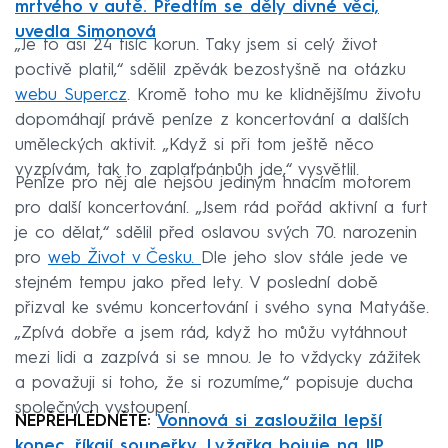
mrtvého v autě. Předtím se děly divné věci,
uvedla Simonová
„Je to asi 24 tisíc korun. Taky jsem si celý život
poctivě platil,“ sdělil zpěvák bezostyšně na otázku
webu Super.cz
. Kromě toho mu ke klidnějšímu životu
dopomáhají právě peníze z koncertování a dalších
uměleckých aktivit. „Když si při tom ještě něco
vyzpívám, tak to zaplaťpánbůh jde,“ vysvětlil.
Peníze pro něj ale nejsou jediným hnacím motorem
pro další koncertování. „Jsem rád pořád aktivní a furt
je co dělat,“ sdělil před oslavou svých 70. narozenin
pro
web Život v Česku.
Dle jeho slov stále jede ve
stejném tempu jako před lety. V poslední době
přizval ke svému koncertování i svého syna Matyáše.
„Zpívá dobře a jsem rád, když ho můžu vytáhnout
mezi lidi a zazpívá si se mnou. Je to vždycky zážitek
a považuji si toho, že si rozumíme,“ popisuje ducha
společných vystoupení.
NEPŘEHLÉDNĚTE:
Vonnová si zasloužila lepší
konec, říkají soupeřky. Lyžařka bojuje na JIP