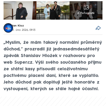
6 fotografií
Jan Kloz
11. úno 2026, 09:13
„Myslím, že mám takový normální průměrný
důchod,“ prozradil již jednasedmdesátiletý
zpěvák Stanislav Hložek v rozhovoru pro
web Super.cz. Výši svého současného příjmu
ze státní kasy přisoudil celoživotnímu
poctivému placení daní, které se vyplatilo.
Jeho důchod pak doplňují ještě honoráře z
vystoupení, kterých se stále hojně účastní.