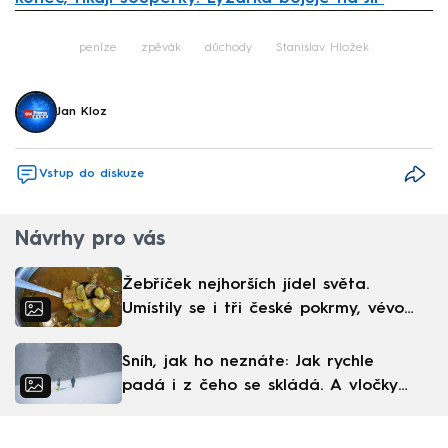
Failed to fetch
peníze
zpěvák
důchody
Stanislav Hložek
Jan Kloz
Vstup do diskuze
Návrhy pro vás
Žebříček nejhorších jídel světa.
Umístily se i tři české pokrmy, vévodí
skandinávská kuchyně
Sníh, jak ho neznáte: Jak rychle
padá i z čeho se skládá. A vločky
nejsou bílé