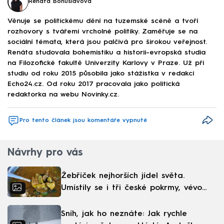
Renáta Bohuslavová
Věnuje se politickému dění na tuzemské scéně a tvoří
rozhovory s tvářemi vrcholné politiky. Zaměřuje se na
sociální témata, která jsou palčivá pro širokou veřejnost.
Renáta studovala bohemistiku a historii-evropská studia
na Filozofické fakultě Univerzity Karlovy v Praze. Už při
studiu od roku 2015 působila jako stážistka v redakci
Echo24.cz. Od roku 2017 pracovala jako politická
redaktorka na webu Novinky.cz.
Pro tento článek jsou komentáře vypnuté
Návrhy pro vás
Žebříček nejhorších jídel světa.
Umístily se i tři české pokrmy, vévodí
skandinávská kuchyně
Sníh, jak ho neznáte: Jak rychle