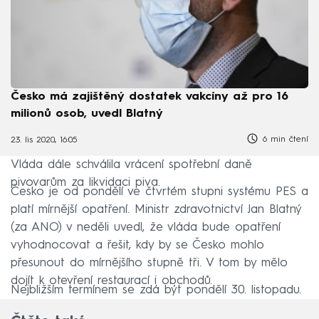
Česko má zajištěný dostatek vakcíny až pro 16
milionů osob, uvedl Blatný
6 min čtení
23. lis 2020, 16:05
Vláda dále schválila vrácení spotřební daně
pivovarům za likvidaci piva.
Česko je od pondělí ve čtvrtém stupni systému PES a
platí mírnější opatření. Ministr zdravotnictví Jan Blatný
(za ANO) v neděli uvedl, že vláda bude opatření
vyhodnocovat a řešit, kdy by se Česko mohlo
přesunout do mírnějšího stupně tři. V tom by mělo
dojít k otevření restaurací i obchodů.
Nejbližším termínem se zdá být pondělí 30. listopadu.