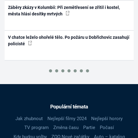
Záběry zkázy v Kolumbii: Při zemětřesení se zřítil i kostel,
města hlásí desítky mrtvých
V chatce leželo ohořelé tělo. Po požáru u Dobřichovic zasahují
policisté
Populární témata
Jak zhubnout
Nejlepší filmy 2024
Nejlepší horory
TV program
Změna času
Partie
Počasí
Kdy budou volby
ZOO Nové začátky
Auto – katalog