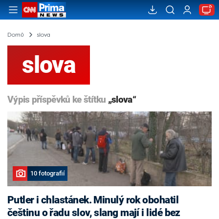
Domů
slova
slova
Výpis příspěvků ke štítku
„slova“
10 fotografií
Putler i chlastánek. Minulý rok obohatil
češtinu o řadu slov, slang mají i lidé bez