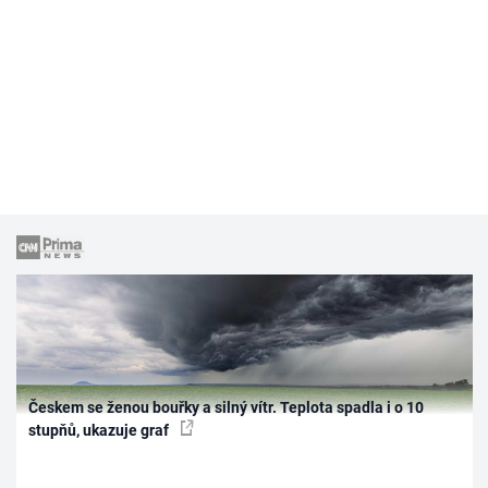
Českem se ženou bouřky a silný vítr. Teplota spadla i o 10
stupňů, ukazuje graf