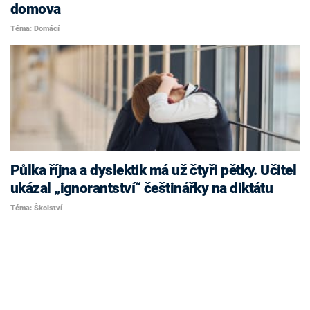
domova
Téma: Domácí
Půlka října a dyslektik má už čtyři pětky. Učitel
ukázal „ignorantství“ češtinářky na diktátu
Téma: Školství