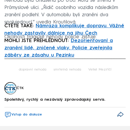
Nehoda byla ohlášena po 8:00. Auta se střetla v
Průmyslové ulici. „Řidič osobního vozidla následkům
zranění podlehl. V automobilu byli zraněni dva
spolujedoucí,“ uvedla Kroutilová.
ČTĚTE TAKÉ:
Námraza komplikuje dopravu. Vážné
nehody zastavily dálnice na jihu Čech
Okolnosti tragické nehody policie zjišťuje.
MOHLI JSTE PŘEHLÉDNOUT:
Dezorientovaní a
zranění lidé, zničené vlaky. Policie zveřejnila
záběry ze zásahu u Pezinku
Failed to fetch
dopravní nehoda
smrtelná nehoda
Velké Meziříčí
ČTK
Spolehlivý, rychlý a nezávislý zpravodajský servis.
Vstup do diskuze