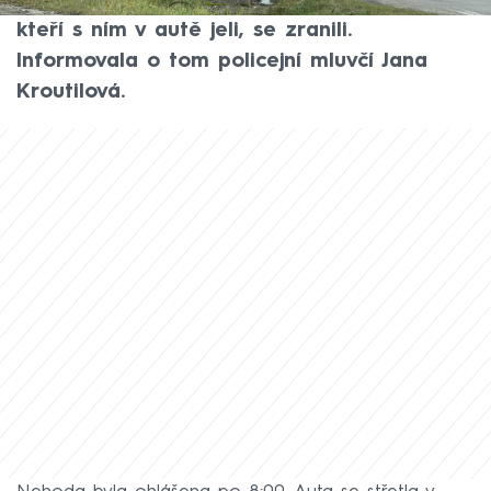
zemřel řidič osobního auta. Další dva lidé,
kteří s ním v autě jeli, se zranili.
Informovala o tom policejní mluvčí Jana
Kroutilová.