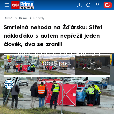
Domů
Krimi
Nehody
Smrtelná nehoda na Žďársku: Střet
náklaďáku s autem nepřežil jeden
člověk, dva se zranili
Žádná položka z playlistu není
dostupná.
8 fotografií
ČTK
18. lis 2025, 10:24
Při ranní nehodě nákladního a osobního
auta ve Velkém Meziříčí na Žďársku v úterý