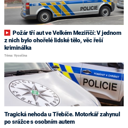
Požár tří aut ve Velkém Meziříčí: V jednom
z nich bylo ohořelé lidské tělo, věc řeší
kriminálka
Téma: Vysočina
Tragická nehoda u Třebíče. Motorkář zahynul
po srážce s osobním autem