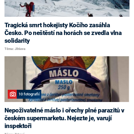
Tragická smrt hokejisty Kočího zasáhla
Česko. Po neštěstí na horách se zvedla vlna
solidarity
Téma: Jihlava
10 fotografií
Nepoživatelné máslo i ořechy plné parazitů v
českém supermarketu. Nejezte je, varují
inspektoři