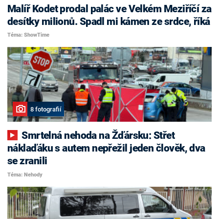
Malíř Kodet prodal palác ve Velkém Meziříčí za
desítky milionů. Spadl mi kámen ze srdce, říká
Téma: ShowTime
8 fotografií
Smrtelná nehoda na Žďársku: Střet
náklaďáku s autem nepřežil jeden člověk, dva
se zranili
Téma: Nehody