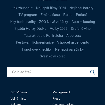
Jak zhubnout
Nejlepší filmy 2024
Nejlepší horory
TV program
Změna času
Partie
Počasí
Kdy budou volby
ZOO Nové začátky
Auto – katalog
7 pádů Honzy Dědka
Volby 2025
Svařené víno
Tatarák podle Pohlreicha
Aloe vera
Pěstování lichořeřišnice
Výpočet ascendentu
Tvarohové knedlíky
Nejlepší palačinky
Švestkový koláč
O FTV Prima
Management
Volná místa
Press
Reklama
Castingy a výzvy