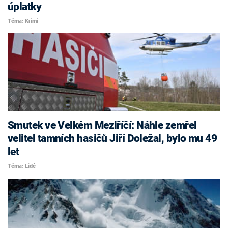
úplatky
Téma: Krimi
Smutek ve Velkém Meziříčí: Náhle zemřel
velitel tamních hasičů Jiří Doležal, bylo mu 49
let
Téma: Lidé