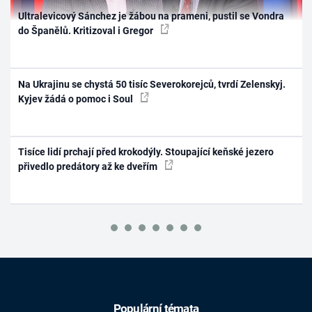
Ultralevicový Sánchez je žábou na prameni, pustil se Vondra
do Španělů. Kritizoval i Gregor
Na Ukrajinu se chystá 50 tisíc Severokorejců, tvrdí Zelenskyj.
Kyjev žádá o pomoc i Soul
Tisíce lidí prchají před krokodýly. Stoupající keňské jezero
přivedlo predátory až ke dveřím
Populární témata