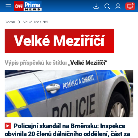
Domů
Velké Meziříčí
Velké Meziříčí
Výpis příspěvků ke štítku
„Velké Meziříčí“
Policejní skandál na Brněnsku: Inspekce
obvinila 20 členů dálničního oddělení, část za