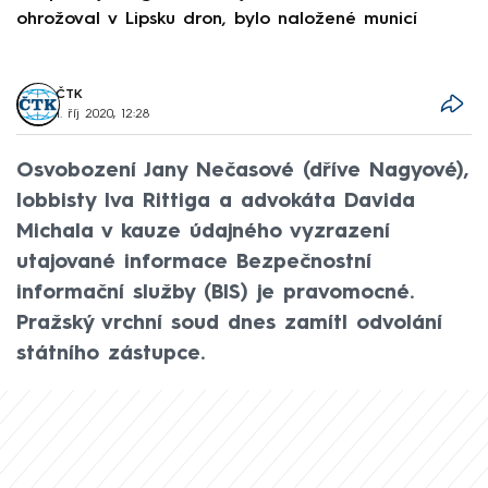
ohrožoval v Lipsku dron, bylo naložené municí
e
ČTK
1. říj 2020, 12:28
Osvobození Jany Nečasové (dříve Nagyové),
lobbisty Iva Rittiga a advokáta Davida
Michala v kauze údajného vyzrazení
utajované informace Bezpečnostní
informační služby (BIS) je pravomocné.
Pražský vrchní soud dnes zamítl odvolání
státního zástupce.