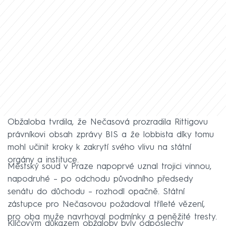
Obžaloba tvrdila, že Nečasová prozradila Rittigovu
právníkovi obsah zprávy BIS a že lobbista díky tomu
mohl učinit kroky k zakrytí svého vlivu na státní
orgány a instituce.
Městský soud v Praze napoprvé uznal trojici vinnou,
napodruhé – po odchodu původního předsedy
senátu do důchodu – rozhodl opačně. Státní
zástupce pro Nečasovou požadoval tříleté vězení,
pro oba muže navrhoval podmínky a peněžité tresty.
Klíčovým důkazem obžaloby byly odposlechy