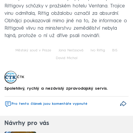
Rittigovy schůzky v pražském hotelu Ventana. Trojice
vinu odmítala, Rittig obžalobu označil za absurdní.
Obhájci poukazovali mimo jiné na to, že informace o
Rittigově vlivu na ministerstvu zemědělství nebyla
tajná, protože o ní už dříve psali novináři.
Městský soud v Praze
Jana Nečasová
Ivo Rittig
BIS
David Michal
ČTK
Spolehlivý, rychlý a nezávislý zpravodajský servis.
Pro tento článek jsou komentáře vypnuté
Návrhy pro vás