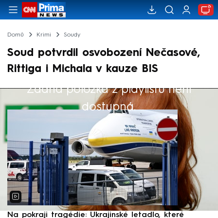
Domů
Krimi
Soudy
Soud potvrdil osvobození Nečasové,
Rittiga i Michala v kauze BIS
Žádná položka z playlistu není
Výběr redakce
dostupná.
Na pokraji tragédie: Ukrajinské letadlo, které
P