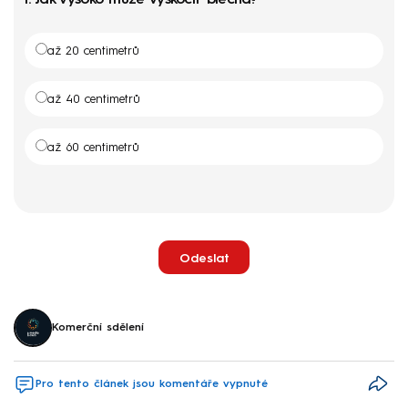
1.
Jak vysoko může vyskočit blecha?
až 20 centimetrů
až 40 centimetrů
až 60 centimetrů
Odeslat
Komerční sdělení
Pro tento článek jsou komentáře vypnuté