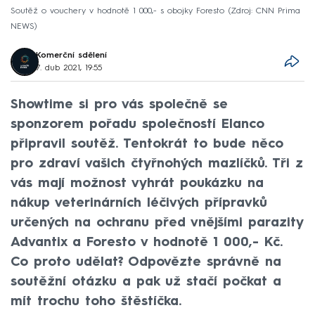
Soutěž o vouchery v hodnotě 1 000,- s obojky Foresto
Zdroj: CNN Prima
NEWS
Komerční sdělení
7. dub 2021, 19:55
Showtime si pro vás společně se
sponzorem pořadu společností Elanco
připravil soutěž. Tentokrát to bude něco
pro zdraví vašich čtyřnohých mazlíčků. Tři z
vás mají možnost vyhrát poukázku na
nákup veterinárních léčivých přípravků
určených na ochranu před vnějšími parazity
Advantix a Foresto v hodnotě 1 000,- Kč.
Co proto udělat? Odpovězte správně na
soutěžní otázku a pak už stačí počkat a
mít trochu toho štěstíčka.