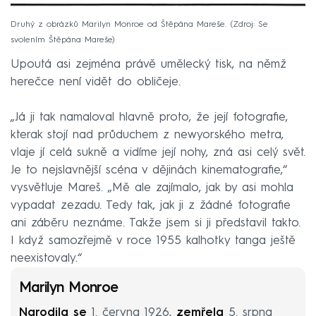
Druhý z obrázků Marilyn Monroe od Štěpána Mareše.
Zdroj: Se
svolením Štěpána Mareše
Upoutá asi zejména právě umělecký tisk, na němž
herečce není vidět do obličeje.
„Já ji tak namaloval hlavně proto, že její fotografie,
kterak stojí nad průduchem z newyorského metra,
vlaje jí celá sukně a vidíme její nohy, zná asi celý svět.
Je to nejslavnější scéna v dějinách kinematografie,“
vysvětluje Mareš. „Mě ale zajímalo, jak by asi mohla
vypadat zezadu. Tedy tak, jak ji z žádné fotografie
ani záběru neznáme. Takže jsem si ji představil takto.
I když samozřejmě v roce 1955 kalhotky tanga ještě
neexistovaly.“
Marilyn Monroe
Narodila se
1. června 1926,
zemřela
5. srpna