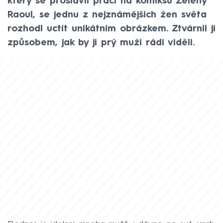
který se proslavil prací na komiksu Zelený
Raoul, se jednu z nejznámějších žen světa
rozhodl uctít unikátním obrázkem. Ztvárnil ji
způsobem, jak by ji prý muži rádi viděli.