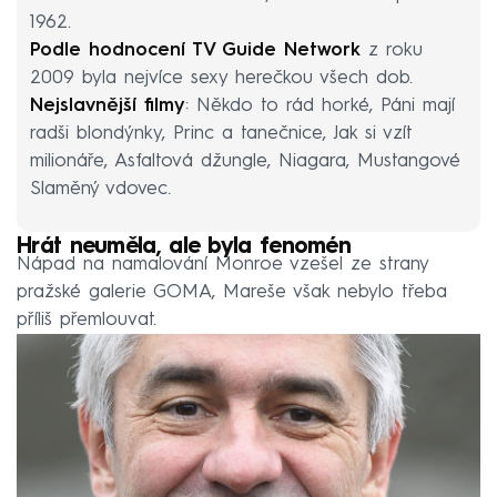
1962.
Podle hodnocení TV Guide Network
z roku
2009 byla nejvíce sexy herečkou všech dob.
Nejslavnější filmy
: Někdo to rád horké, Páni mají
radši blondýnky, Princ a tanečnice, Jak si vzít
milionáře, Asfaltová džungle, Niagara, Mustangové
Slaměný vdovec.
Hrát neuměla, ale byla fenomén
Nápad na namalování Monroe vzešel ze strany
pražské galerie GOMA, Mareše však nebylo třeba
příliš přemlouvat.