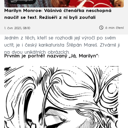
6
fotografií
Marilyn Monroe: Vášnivá čtenářka neschopná
naučit se text. Režiséři z ní byli zoufalí
6 min čtení
1. čvn 2021, 08:10
Jedním z těch, kteří se rozhodli její výročí po svém
uctít, je i český karikaturista Štěpán Mareš. Ztvárnil ji
na dvou unikátních obrázcích.
Prvním je portrét nazvaný „Já, Marilyn“: