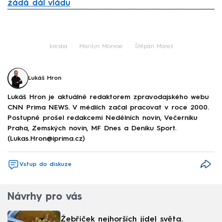
žádá dál vládu
Failed to fetch
kresba
Marilyn Monroe
Štěpán Mareš
Lukáš Hron
Lukáš Hron je aktuálně redaktorem zpravodajského webu
CNN Prima NEWS. V médiích začal pracovat v roce 2000.
Postupně prošel redakcemi Nedělních novin, Večerníku
Praha, Zemských novin, MF Dnes a Deníku Sport.
(Lukas.Hron@iprima.cz)
Vstup do diskuze
Návrhy pro vás
Žebříček nejhorších jídel světa.