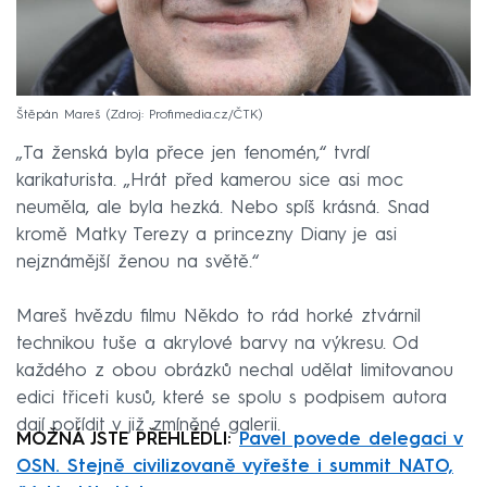
Štěpán Mareš
Zdroj: Profimedia.cz/ČTK
„Ta ženská byla přece jen fenomén,“ tvrdí
karikaturista. „Hrát před kamerou sice asi moc
neuměla, ale byla hezká. Nebo spíš krásná. Snad
kromě Matky Terezy a princezny Diany je asi
nejznámější ženou na světě.“
Mareš hvězdu filmu Někdo to rád horké ztvárnil
technikou tuše a akrylové barvy na výkresu. Od
každého z obou obrázků nechal udělat limitovanou
edici třiceti kusů, které se spolu s podpisem autora
dají pořídit v již zmíněné galerii.
MOŽNÁ JSTE PŘEHLÉDLI:
Pavel povede delegaci v
OSN. Stejně civilizovaně vyřešte i summit NATO,