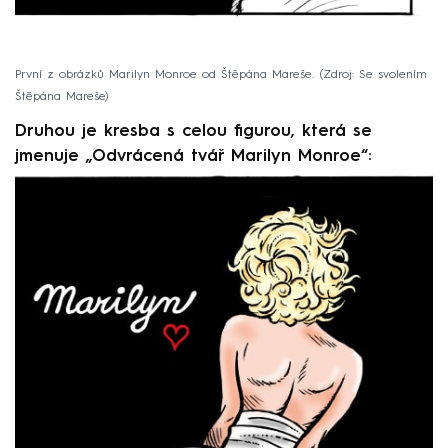
První z obrázků Marilyn Monroe od Štěpána Mareše.
Zdroj: Se svolením
Štěpána Mareše
Druhou je kresba s celou figurou, která se
jmenuje „Odvrácená tvář Marilyn Monroe“: