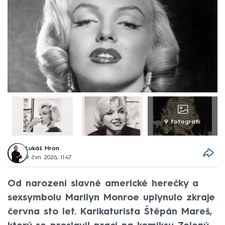
9 fotografií
Lukáš Hron
9. čvn 2026, 11:47
Od narození slavné americké herečky a
sexsymbolu Marilyn Monroe uplynulo zkraje
června sto let. Karikaturista Štěpán Mareš,