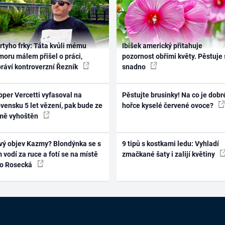
rtyho frky: Táta kvůli mému
Ibišek americký přitahuje
oru málem přišel o práci,
pozornost obřími květy. Pěstuje 
práví kontroverzní Řezník
snadno
per Vercetti vyfasoval na
Pěstujte brusinky! Na co je dobr
vensku 5 let vězení, pak bude ze
hořce kyselé červené ovoce?
mě vyhoštěn
vý objev Kazmy? Blondýnka se s
9 tipů s kostkami ledu: Vyhladí
 vodí za ruce a fotí se na místě
zmačkané šaty i zalijí květiny
ko Rosecká