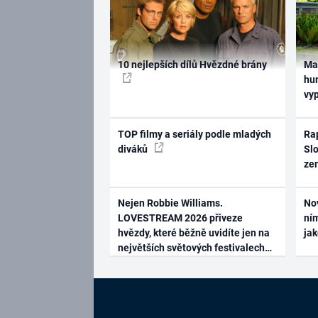
10 nejlepších dílů Hvězdné brány
Ma
hum
vy
TOP filmy a seriály podle mladých
Rap
diváků
Slo
ze
Nejen Robbie Williams.
No
LOVESTREAM 2026 přiveze
ním
hvězdy, které běžně uvidíte jen na
ja
největších světových festivalech