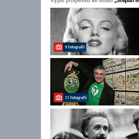
Výpis příspěvků ke štítku
„Štěpán 
9 fotografií
11 fotografií