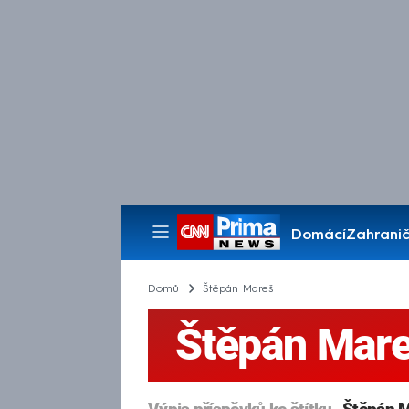
Domácí
Zahranič
Pořady
Domů
Štěpán Mareš
Štěpán Mar