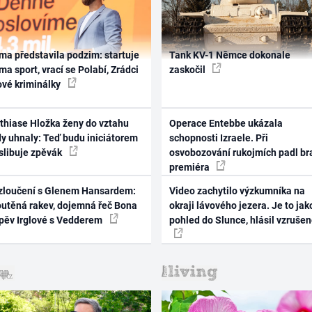
ma představila podzim: startuje
Tank KV-1 Němce dokonale
ma sport, vrací se Polabí, Zrádci
zaskočil
ové kriminálky
thiase Hložka ženy do vztahu
Operace Entebbe ukázala
dy uhnaly: Teď budu iniciátorem
schopnosti Izraele. Při
 slibuje zpěvák
osvobozování rukojmích padl br
premiéra
zloučení s Glenem Hansardem:
Video zachytilo výzkumníka na
outěná rakev, dojemná řeč Bona
okraji lávového jezera. Je to jak
zpěv Irglové s Vedderem
pohled do Slunce, hlásil vzruše