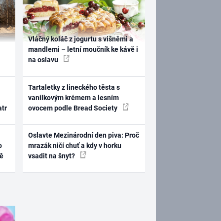
Vláčný koláč z jogurtu s višněmi a
mandlemi – letní moučník ke kávě i
na oslavu
Tartaletky z lineckého těsta s
vanilkovým krémem a lesním
atr
ovocem podle Bread Society
Oslavte Mezinárodní den piva: Proč
o
mrazák ničí chuť a kdy v horku
ně
vsadit na šnyt?