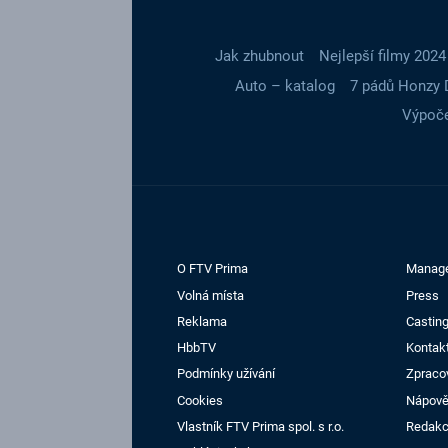
Jak zhubnout
Nejlepší filmy 2024
Auto – katalog
7 pádů Honzy 
Výpoče
O FTV Prima
Manag
Volná místa
Press
Reklama
Casting
HbbTV
Kontak
Podmínky užívání
Zpraco
Cookies
Nápov
Vlastník FTV Prima spol. s r.o.
Redak