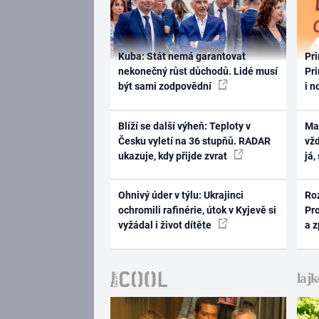
Kuba: Stát nemá garantovat
Pri
nekonečný růst důchodů. Lidé musí
Pri
být sami zodpovědní
i n
Blíží se další výheň: Teploty v
Ma
Česku vyletí na 36 stupňů. RADAR
vž
ukazuje, kdy přijde zvrat
já,
Ohnivý úder v týlu: Ukrajinci
Ro
ochromili rafinérie, útok v Kyjevě si
Pr
vyžádal i život dítěte
a 