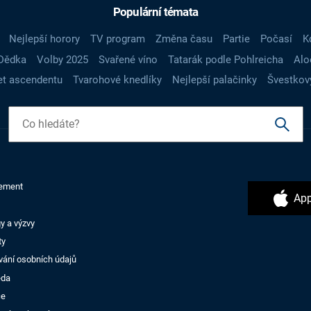
Populární témata
Nejlepší horory
TV program
Změna času
Partie
Počasí
K
Dědka
Volby 2025
Svařené víno
Tatarák podle Pohlreicha
Alo
t ascendentu
Tvarohové knedlíky
Nejlepší palačinky
Švestkov
ement
App
y a výzvy
ty
vání osobních údajů
ěda
ce