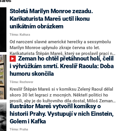
Mareš“
Stoletá Marilyn Monroe zezadu.
Karikaturista Mareš uctil ikonu
unikátním obrázkem
Téma: Kultura
Od narození slavné americké herečky a sexsymbolu
Marilyn Monroe uplynulo zkraje června sto let.
Karikaturista Štěpán Mareš, který se proslavil prací na
Zeman ho chtěl přetáhnout holí, čelil
komiksu Zelený Raoul, se jednu z nejznámějších žen
světa rozhodl uctít unikátním obrázkem. Ztvárnil ji
i výhrůžkám smrtí. Kreslíř Raoula: Doba
způsobem, jak by ji prý muži rádi viděli.
humoru skončila
Téma: Rozhovor
Kreslíř Štěpán Mareš si v komiksu Zelený Raoul dělal
skoro 30 let legraci z mocných. Někteří politici ho
prosili, aby je do kultovního díla dostal, Miloš Zeman
Ilustrátor Mareš vytvořil komiksy o
jej ale chtěl za příběhy zeleného mimozemšťana
přetáhnout holí. Mareš v rozhovoru vypráví, kolik
historii Prahy. Vystupují v nich Einstein,
dostal kvůli Raoulovi výhrůžek smrtí. Popisuje, jak
Golem i Kafka
jeho tvorbu ovlivnilo setkání s autorem filmového
Téma: Praha
Vetřelce. Za co ho nedávno chválili v Pentagonu. Pro