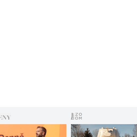
České republice dané či naopak nejasné meze
svobody názoru a propagace ideologií, hovořili hosté
pořadu Silný hlas Markéty Fialové – spisovatel,
knihkupec a nakladatel Jiří Padevět a ilustrátor
časopisu Reflex Štěpán Mareš.