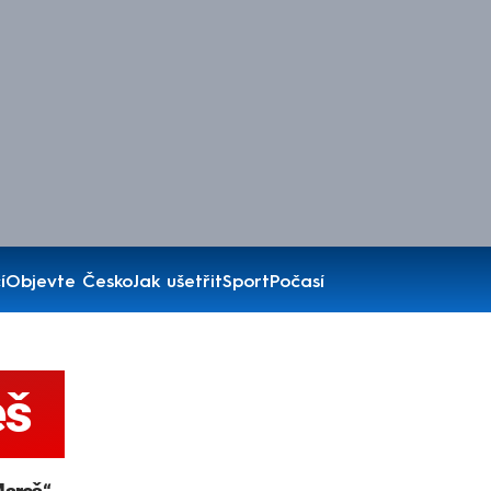
í
Objevte Česko
Jak ušetřit
Sport
Počasí
eš