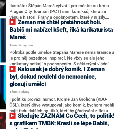
CNN Prima NEWS navíc vytvořil exkluzivně jednu
Ilustrátor Štěpán Mareš vytvořil pro městskou firmu
aktuální karikaturu.
Prague City Tourism (PCT) sérii komiksů, která se
věnuje historii Prahy a osobnostem, které v ní žily.
Zeman mě chtěl přetáhnout holí.
První tři svazky vyprávějí o Golemovi, Albertu
Einsteinovi a Franzi Kafkovi, další budou následovat.
Babiš mi nabízel kšeft, říká karikaturista
Novinářům to dnes oznámila mluvčí firmy Klára
Mareš
Janderová.
Téma: Nový den
Politika podle umělce Štěpána Mareše nemá hranice a
je pro něj bezednou inspirací. Ne vždy se ale jeho
karikatury setkají s pochopením. S některými vládními
Kalousek je dobrý komik. I Zeman
činiteli se dokonce soudil. Prozradil to v pořadu Nový
den na CNN Prima NEWS.
byl, dokud neulehl do nemocnice,
glosují umělci
Téma: Pořady
I politiku provází humor. Kromě Jan Grolicha (KDU-
ČSL), který dříve vystupoval jako komik, bychom mohli
najít řadu dalších politiků, kteří by úřadování z fleku
Sledujte ZÁZNAM Co Čech, to politik!
mohli vyměnit za toto povolání. Shodli se na tom v
pořadu Co Čech, to politik! grafik Tomáš Břínek
s grafikem TMBK: Kreslí se lépe Babiš,
(TMBK), karikaturista Štěpán Mareš a stand-up