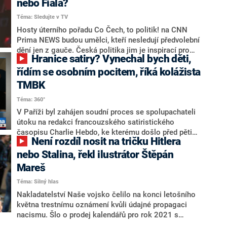
nebo Fiala?
komička Adéla Elbel.
Téma: Sledujte v TV
Hosty úterního pořadu Co Čech, to politik! na CNN
Prima NEWS budou umělci, kteří nesledují předvolební
dění jen z gauče. Česká politika jim je inspirací pro
Hranice satiry? Vynechal bych děti,
ostré glosy, kresby či komentáře. Pozvání do debaty s
moderátorem Petrem Suchoněm přijali populární
řídím se osobním pocitem, říká kolážista
stand-up komička Adéla Elbel, fenomén sociálních sítí
TMBK
Tomáš Břínek známý pod zkratkou TMBK a
Téma: 360°
karikaturista Štěpán Mareš. Speciální předvolební
vysílání startuje v 18:00.
V Paříži byl zahájen soudní proces se spolupachateli
útoku na redakci francouzského satiristického
časopisu Charlie Hebdo, ke kterému došlo před pěti
Není rozdíl nosit na tričku Hitlera
lety. Před soudem nyní je 14 obžalovaných. Kde končí
satira a začíná útok na něčí city či vyznání? A je
nebo Stalina, řekl ilustrátor Štěpán
potřeba mít určitou hranici? Na tyto a další otázky
Mareš
odpovídali v pořadu 360° Pavlíny Wolfové
Téma: Silný hlas
karikaturista Štěpán Mareš a kolážista Tomáš Břínek
známý jako TMBK.
Nakladatelství Naše vojsko čelilo na konci letošního
května trestnímu oznámení kvůli údajné propagaci
nacismu. Šlo o prodej kalendářů pro rok 2021 s
tvářemi bývalých nacistických vůdců. O tom, jak jsou v