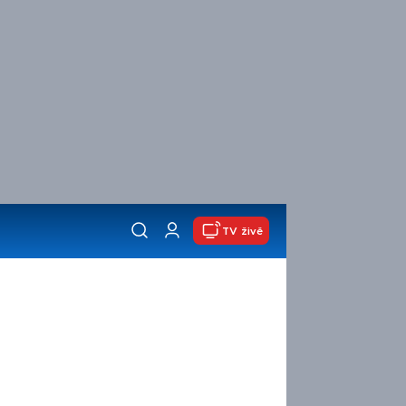
TV živě