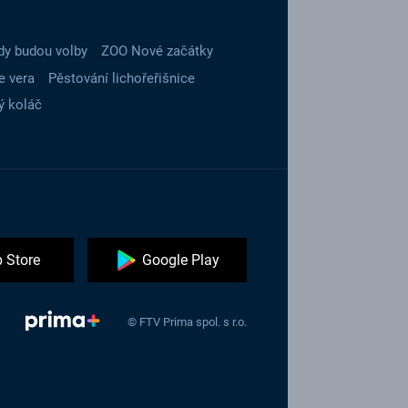
dy budou volby
ZOO Nové začátky
e vera
Pěstování lichořeřišnice
ý koláč
 Store
Google Play
© FTV Prima spol. s r.o.