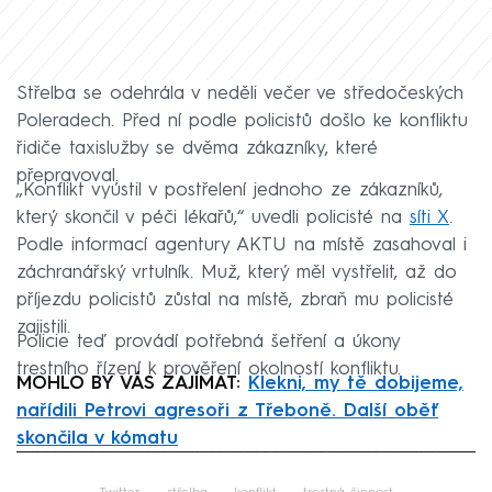
Střelba se odehrála v neděli večer ve středočeských
Poleradech. Před ní podle policistů došlo ke konfliktu
řidiče taxislužby se dvěma zákazníky, které
přepravoval.
„Konflikt vyústil v postřelení jednoho ze zákazníků,
který skončil v péči lékařů,“ uvedli policisté na
síti X
.
Podle informací agentury AKTU na místě zasahoval i
záchranářský vrtulník. Muž, který měl vystřelit, až do
příjezdu policistů zůstal na místě, zbraň mu policisté
zajistili.
Policie teď provádí potřebná šetření a úkony
trestního řízení k prověření okolností konfliktu.
MOHLO BY VÁS ZAJÍMAT:
Klekni, my tě dobijeme,
nařídili Petrovi agresoři z Třeboně. Další oběť
skončila v kómatu
Failed to fetch