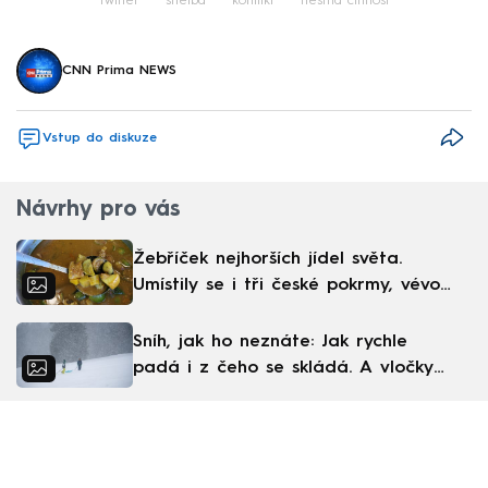
Twitter
střelba
konflikt
trestná činnost
CNN Prima NEWS
Vstup do diskuze
Návrhy pro vás
Žebříček nejhorších jídel světa.
Umístily se i tři české pokrmy, vévodí
skandinávská kuchyně
Sníh, jak ho neznáte: Jak rychle
padá i z čeho se skládá. A vločky
nejsou bílé