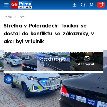
Domů
Krimi
Střelba v Poleradech: Taxikář se
dostal do konfliktu se zákazníky, v
akci byl vrtulník
Žádná položka z playlistu není
dostupná.
8 fotografií
CNN Prima NEWS
7. čvn 2026, 21:45
K incidentu, který vyústil střelbou, došlo v
neděli večer ve středočeských Poleradech.