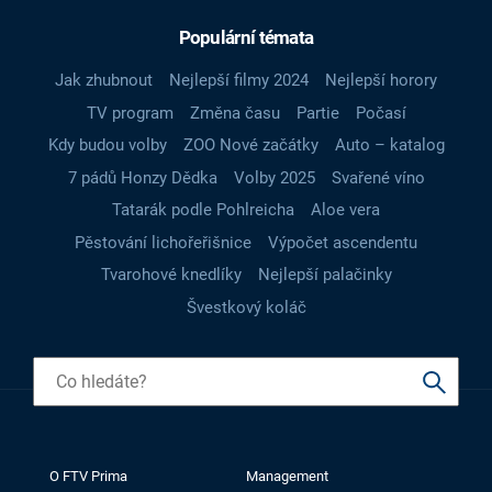
Populární témata
Jak zhubnout
Nejlepší filmy 2024
Nejlepší horory
TV program
Změna času
Partie
Počasí
Kdy budou volby
ZOO Nové začátky
Auto – katalog
7 pádů Honzy Dědka
Volby 2025
Svařené víno
Tatarák podle Pohlreicha
Aloe vera
Pěstování lichořeřišnice
Výpočet ascendentu
Tvarohové knedlíky
Nejlepší palačinky
Švestkový koláč
O FTV Prima
Management