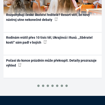
Rozpohybují české školství ředitelé? Resort věří, že nový
nástroj utne nekonečné debaty
Rodinám vrátil přes 10 tisíc těl, Ukrajinců i Rusů. „Sběratel
kostí“ sám padl v bojích
Počasí do konce prázdnin může překvapit. Detaily prozrazuje
výhled