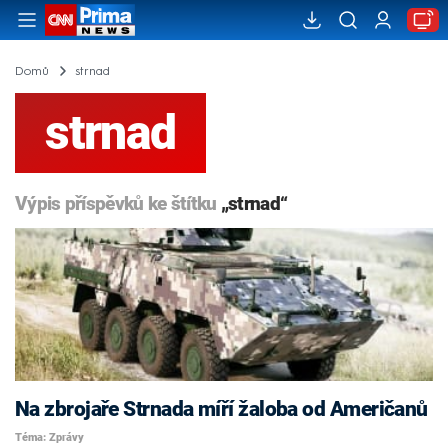
Domů
strnad
strnad
Výpis příspěvků ke štítku
„strnad“
Na zbrojaře Strnada míří žaloba od Američanů
Téma: Zprávy