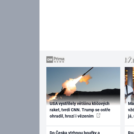
USA vystřílely většinu klíčových
Ma
raket, tvrdí CNN. Trump se ostře
vž
ohradil, hrozí i vězením
já,
Do Česka vtrhnou bouřky a
Ro