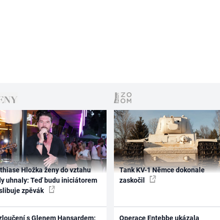
thiase Hložka ženy do vztahu
Tank KV-1 Němce dokonale
dy uhnaly: Teď budu iniciátorem
zaskočil
 slibuje zpěvák
zloučení s Glenem Hansardem:
Operace Entebbe ukázala