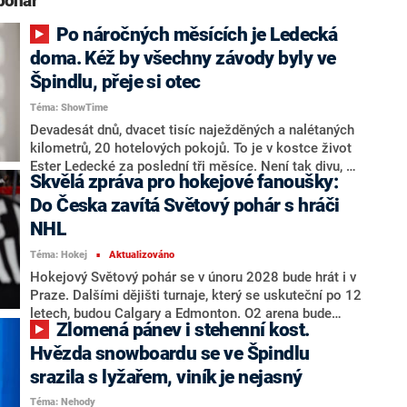
pohár“
Po náročných měsících je Ledecká
doma. Kéž by všechny závody byly ve
Špindlu, přeje si otec
Téma: ShowTime
Devadesát dnů, dvacet tisíc naježděných a nalétaných
kilometrů, 20 hotelových pokojů. To je v kostce život
Ester Ledecké za poslední tři měsíce. Není tak divu, že
Skvělá zpráva pro hokejové fanoušky:
si trojnásobná olympijská vítězka dopřála odpočinek v
Česku a výsledek relaxu u kadeřníka nabídla i svým
Do Česka zavítá Světový pohár s hráči
fanouškům.
NHL
Téma: Hokej
Aktualizováno
■
Hokejový Světový pohár se v únoru 2028 bude hrát i v
Praze. Dalšími dějišti turnaje, který se uskuteční po 12
letech, budou Calgary a Edmonton. O2 arena bude
Zlomená pánev i stehenní kost.
hostit šest zápasů základní skupiny a jedno utkání
play off. Oznámila to v pondělí NHL, která soutěž
Hvězda snowboardu se ve Špindlu
pořádá.
srazila s lyžařem, viník je nejasný
Téma: Nehody