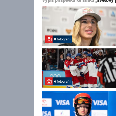
Výpis příspěvků ke štítku
„světový 
8 fotografií
6 fotografií