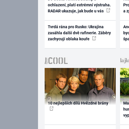
ochlazení, platí extrémní výstraha.
Pr
RADAR ukazuje, jak bude u vás
a 
Tvrdá rána pro Rusko: Ukrajina
Ane
zasáhla další dvě rafinerie. Záběry
byd
zachycují oblaka kouře
šp
10 nejlepších dílů Hvězdné brány
Ma
hum
vy