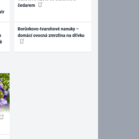
čedarem
atr
Borůvkovo-tvarohové nanuky –
o
domácí ovocná zmrzlina na dřívku
ně