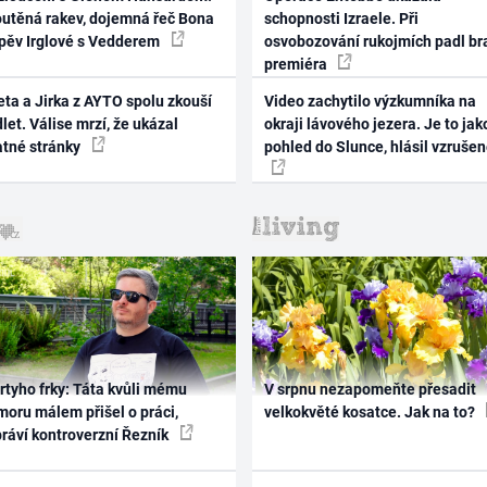
outěná rakev, dojemná řeč Bona
schopnosti Izraele. Při
zpěv Irglové s Vedderem
osvobozování rukojmích padl br
premiéra
ta a Jirka z AYTO spolu zkouší
Video zachytilo výzkumníka na
let. Válise mrzí, že ukázal
okraji lávového jezera. Je to jak
atné stránky
pohled do Slunce, hlásil vzruše
rtyho frky: Táta kvůli mému
V srpnu nezapomeňte přesadit
oru málem přišel o práci,
velkokvěté kosatce. Jak na to?
práví kontroverzní Řezník