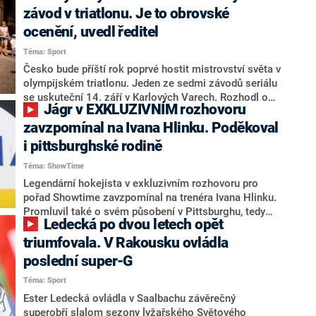
vítězka na lyžích a snowboardu v tiskovém prohlášení
závod v triatlonu. Je to obrovské
uvedla, že se pokusí připravit na únorové mistrovství
ocenění, uvedl ředitel
světa v Saalbachu.
Téma: Sport
Česko bude příští rok poprvé hostit mistrovství světa v
olympijském triatlonu. Jeden ze sedmi závodů seriálu
se uskuteční 14. září v Karlových Varech. Rozhodl o
Jágr v EXKLUZIVNÍM rozhovoru
tom v pondělí kongres mezinárodní federace World
Triathlon v Málaze.
zavzpomínal na Ivana Hlinku. Poděkoval
i pittsburghské rodině
Téma: ShowTime
Legendární hokejista v exkluzivním rozhovoru pro
pořad Showtime zavzpomínal na trenéra Ivana Hlinku.
Promluvil také o svém působení v Pittsburghu, tedy
Ledecká po dvou letech opět
klubu, který v únoru vyvěsil jeho dres ke stropu arény a
vyřadil jeho číslo 68.
triumfovala. V Rakousku ovládla
poslední super-G
Téma: Sport
Ester Ledecká ovládla v Saalbachu závěrečný
superobří slalom sezony lyžařského Světového