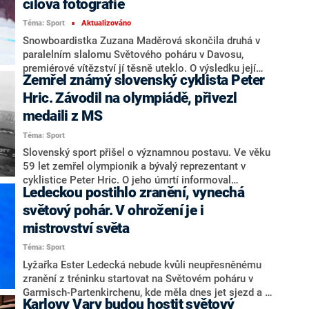
cílová fotografie
nejlepší slalomářku v kariéře. Zároveň nastínila, co
Téma: Sport
Aktualizováno
očekává od blížících se zimních olympijských her,
■
které začnou již příští týden.
Snowboardistka Zuzana Maděrová skončila druhá v
paralelním slalomu Světového poháru v Davosu,
premiérové vítězství jí těsně uteklo. O výsledku její
Zemřel známý slovenský cyklista Peter
finálové jízdy s Italkou Elisou Caffontovou musela
rozhodnout cílová fotografie. Dvaadvacetiletá
Hric. Závodil na olympiádě, přivezl
Maděrová se dočkala čtvrté medaile z pohárového
medaili z MS
seriálu.
Téma: Sport
Slovenský sport přišel o významnou postavu. Ve věku
59 let zemřel olympionik a bývalý reprezentant v
cyklistice Peter Hric. O jeho úmrtí informoval
Ledeckou postihlo zranění, vynechá
slovenský olympijský tým. Hric v průběhu své kariéry
závodil v několika disciplínách – cyklokrosu, horské a
světový pohár. V ohrožení je i
silniční cyklistice. Ve své sbírce má i medaile z
mistrovství světa
mistrovství světa.
Téma: Sport
Lyžařka Ester Ledecká nebude kvůli neupřesněnému
zranění z tréninku startovat na Světovém poháru v
Garmisch-Partenkirchenu, kde měla dnes jet sjezd a v
Karlovy Vary budou hostit světový
neděli superobří slalom. Trojnásobná olympijská