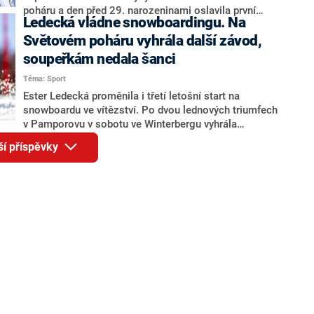
poháru a den před 29. narozeninami oslavila první
Ledecká vládne snowboardingu. Na
triumf po více než dvou letech a od předloňského
zranění klíční kosti.
Světovém poháru vyhrála další závod,
soupeřkám nedala šanci
Téma: Sport
Ester Ledecká proměnila i třetí letošní start na
snowboardu ve vítězství. Po dvou lednových triumfech
v Pamporovu v sobotu ve Winterbergu vyhrála
paralelní slalom, který byl posledním individuálním
ší příspěvky
závodem tohoto ročníku Světového poháru. Pro
trojnásobnou olympijskou šampionku je to na prkně
24. vítězství ve Světovém poháru, k tomu má tři
triumfy ve Světovém poháru ve sjezdovém lyžování.