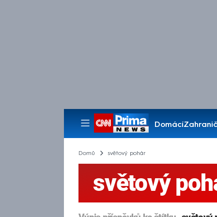
Domácí
Zahranič
Pořady
Domů
světový pohár
světový poh