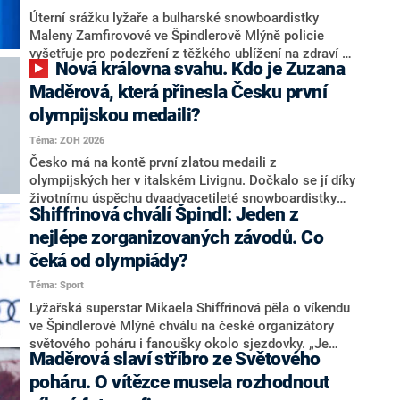
Úterní srážku lyžaře a bulharské snowboardistky
Maleny Zamfirovové ve Špindlerově Mlýně policie
vyšetřuje pro podezření z těžkého ublížení na zdraví z
Nová královna svahu. Kdo je Zuzana
nedbalosti. Oba aktéři jsou cizinci, utrpěli vážná
zranění. V případě prokázání viny hrozí
Maděrová, která přinesla Česku první
zainteresovaným až dva roky vězení, vyplynulo z
olympijskou medaili?
pátečního vyjádření policejní mluvčí Šárky Pižlové.
Téma: ZOH 2026
Česko má na kontě první zlatou medaili z
olympijských her v italském Livignu. Dočkalo se jí díky
životnímu úspěchu dvaadvacetileté snowboardistky
Shiffrinová chválí Špindl: Jeden z
Zuzany Maděrové. Kdo je tento talent, který dosud stál
ve stínu své slavnější kolegyně Ester Ledecké?
nejlépe zorganizovaných závodů. Co
čeká od olympiády?
Téma: Sport
Lyžařská superstar Mikaela Shiffrinová pěla o víkendu
ve Špindlerově Mlýně chválu na české organizátory
světového poháru i fanoušky okolo sjezdovky. „Je
Maděrová slaví stříbro ze Světového
jedním z nejlépe zorganizovaných závodů,“ uvedla v
rozhovoru pro CNN Prima NEWS americká lyžařka,
poháru. O vítězce musela rozhodnout
která si zde vyjela už devátý křišťálový globus pro