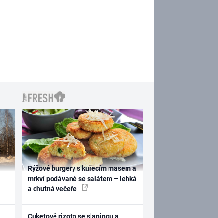
Rýžové burgery s kuřecím masem a
mrkví podávané se salátem – lehká
a chutná večeře
Cuketové rizoto se slaninou a