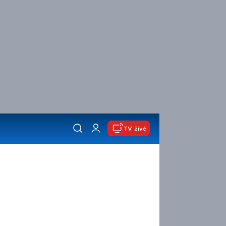
TV živě