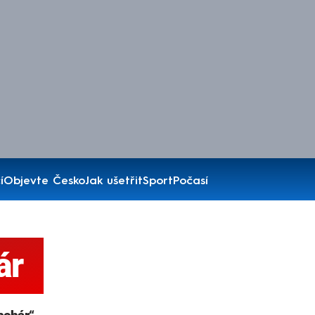
í
Objevte Česko
Jak ušetřit
Sport
Počasí
ár