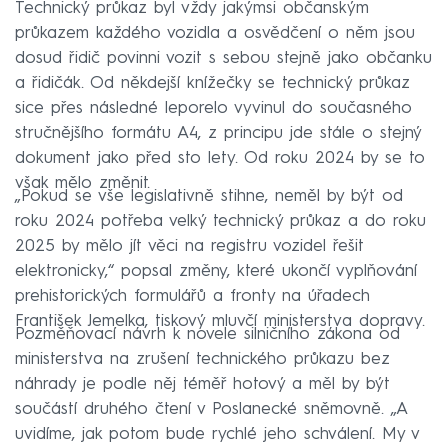
Technický průkaz byl vždy jakýmsi občanským
průkazem každého vozidla a osvědčení o něm jsou
dosud řidič povinni vozit s sebou stejně jako občanku
a řidičák. Od někdejší knížečky se technický průkaz
sice přes následné leporelo vyvinul do současného
stručnějšího formátu A4, z principu jde stále o stejný
dokument jako před sto lety. Od roku 2024 by se to
však mělo změnit.
„Pokud se vše legislativně stihne, neměl by být od
roku 2024 potřeba velký technický průkaz a do roku
2025 by mělo jít věci na registru vozidel řešit
elektronicky,“ popsal změny, které ukončí vyplňování
prehistorických formulářů a fronty na úřadech
František Jemelka, tiskový mluvčí ministerstva dopravy.
Pozměňovací návrh k novele silničního zákona od
ministerstva na zrušení technického průkazu bez
náhrady je podle něj téměř hotový a měl by být
součástí druhého čtení v Poslanecké sněmovně. „A
uvidíme, jak potom bude rychlé jeho schválení. My v