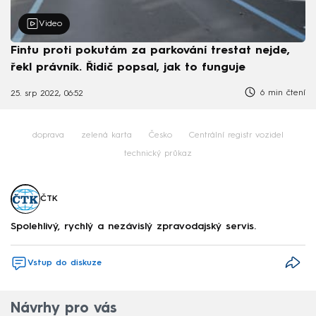
Video
Fintu proti pokutám za parkování trestat nejde,
řekl právník. Řidič popsal, jak to funguje
6 min čtení
25. srp 2022, 06:52
doprava
zelená karta
Česko
Centrální registr vozidel
technický průkaz
ČTK
Spolehlivý, rychlý a nezávislý zpravodajský servis.
Vstup do diskuze
Návrhy pro vás