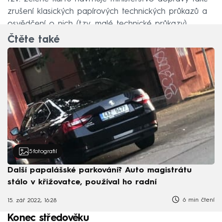
zrušení klasických papírových technických průkazů a
osvědčení o nich (tzv. malé technické průkazy).
Čtěte také
5
fotografií
Další papalášské parkování? Auto magistrátu
stálo v křižovatce, používal ho radní
6 min čtení
15. zář 2022, 16:28
Konec středověku