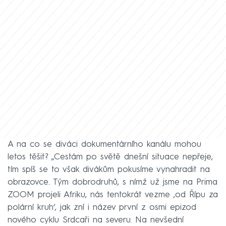
A na co se diváci dokumentárního kanálu mohou
letos těšit? „Cestám po světě dnešní situace nepřeje,
tím spíš se to však divákům pokusíme vynahradit na
obrazovce. Tým dobrodruhů, s nímž už jsme na Prima
ZOOM projeli Afriku, nás tentokrát vezme ‚od Řípu za
polární kruh‘, jak zní i název první z osmi epizod
nového cyklu Srdcaři na severu. Na nevšední