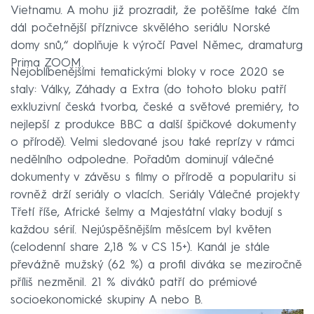
Vietnamu. A mohu již prozradit, že potěšíme také čím
dál početnější příznivce skvělého seriálu Norské
domy snů,“ doplňuje k výročí Pavel Němec, dramaturg
Prima ZOOM.
Nejoblíbenějšími tematickými bloky v roce 2020 se
staly: Války, Záhady a Extra (do tohoto bloku patří
exkluzivní česká tvorba, české a světové premiéry, to
nejlepší z produkce BBC a další špičkové dokumenty
o přírodě). Velmi sledované jsou také reprízy v rámci
nedělního odpoledne. Pořadům dominují válečné
dokumenty v závěsu s filmy o přírodě a popularitu si
rovněž drží seriály o vlacích. Seriály Válečné projekty
Třetí říše, Africké šelmy a Majestátní vlaky bodují s
každou sérií. Nejúspěšnějším měsícem byl květen
(celodenní share 2,18 % v CS 15+). Kanál je stále
převážně mužský (62 %) a profil diváka se meziročně
příliš nezměnil. 21 % diváků patří do prémiové
socioekonomické skupiny A nebo B.