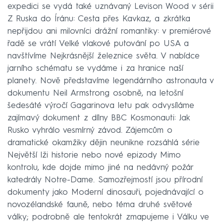
expedici se vydá také uznávaný Levison Wood v sérii
Z Ruska do Íránu: Cesta přes Kavkaz, a zkrátka
nepřijdou ani milovníci drážní romantiky: v premiérové
řadě se vrátí Velké vlakové putování po USA a
navštívíme Nejkrásnější železnice světa. V nabídce
jarního schématu se vydáme i za hranice naší
planety. Nově představíme legendárního astronauta v
dokumentu Neil Armstrong osobně, na letošní
šedesáté výročí Gagarinova letu pak odvysíláme
zajímavý dokument z dílny BBC Kosmonauti: Jak
Rusko vyhrálo vesmírný závod. Zájemcům o
dramatické okamžiky dějin neunikne rozsáhlá série
Největší lži historie nebo nové epizody Mimo
kontrolu, kde dojde mimo jiné na nedávný požár
katedrály Notre-Dame. Samozřejmostí jsou přírodní
dokumenty jako Moderní dinosauři, pojednávající o
novozélandské fauně, nebo téma druhé světové
války; podrobně ale tentokrát zmapujeme i Válku ve