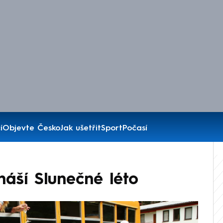
í
Objevte Česko
Jak ušetřit
Sport
Počasí
náší Slunečné léto