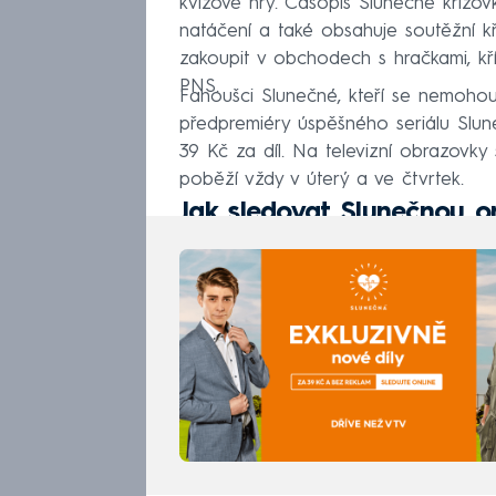
kvízové hry. Časopis Slunečné křížovk
natáčení a také obsahuje soutěžní kř
zakoupit v obchodech s hračkami, kří
PNS.
Fanoušci Slunečné, kteří se nemohou
předpremiéry úspěšného seriálu Slu
39 Kč za díl. Na televizní obrazovky 
poběží vždy v úterý a ve čtvrtek.
Jak sledovat Slunečnou on