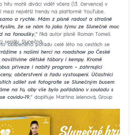
o hitu mohli diváci vidět včera (13. července) v
 mezi největší trendy na platformě YouTube.
 samo a rychle. Mám z písně radost a strašně
i. Myslím, že se nám to jako týmu ze Slunečné moc
d na fanoušky
,“ říká autor písně Roman Tomeš.
i seriálu Slunečná.
to oblíbeného pořadu celé léto na cestách se
rážíme s našimi herci na roadshow po České
 navštívíme dětské tábory i kempy. Kromě
bus přiveze i nabitý program – zahrnující
ceny, občerstvení a řadu vystoupení. Účastníci
ítích sdílet své fotografie se Slunečným busem
áme na to, aby vše bylo pořádáno v souladu s
 se covidu-19
,“ doplňuje Martina Jelenová, Group