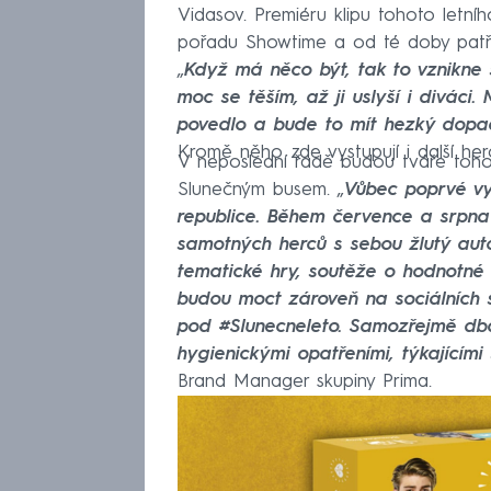
Vidasov. Premiéru klipu tohoto letníh
pořadu Showtime a od té doby patří
„
Když má něco být, tak to vznikne
moc se těším, až ji uslyší i divác
povedlo a bude to mít hezký dopa
Kromě něho zde vystupují i další herc
V neposlední řadě budou tváře toho
Slunečným busem. „
Vůbec poprvé vy
republice. Během července a srpna
samotných herců s sebou žlutý auto
tematické hry, soutěže o hodnotné 
budou moct zároveň na sociálních s
pod #Slunecneleto. Samozřejmě db
hygienickými opatřeními, týkajícími
Brand Manager skupiny Prima.