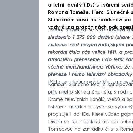
a letní identy (IDs) s tvářemi seri
Romana Tomeše. Herci Slunečné s
Slunečném busu na roadshow po d
vody či na prázdninách pak zpestř
„
Seriál Slunečná se stal doslova 
sledovalo 1 375 000 diváků (share
zvítězila nad nezpravodajskými poř
rekordní čísla nás velice těší, a p
atmosféru přeneseme i do letní kam
včetně merchandisingu. Věříme, že 
přenese i mimo televizní obrazovky
Pýcha, marketingový ředitel skupiny P
Kampaň Slunečné léto je koncipována
příjemného slunečného léta, s rodinou
Kromě televizních kanálů, webů a soci
tištěných médiích a slyšet ve vybra
propisuje i do IDs, které vůbec popr
Diváci se tak například mohou auten
Tomicovou na zahrádku či si s Rom