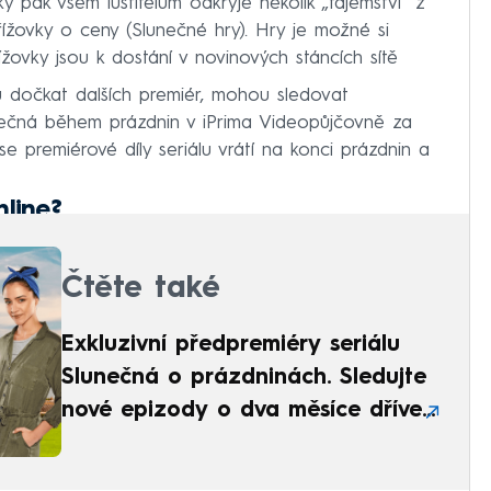
y pak všem luštitelům odkryje několik „tajemství“ z
ížovky o ceny (Slunečné hry). Hry je možné si
žovky jsou k dostání v novinových stáncích sítě
 dočkat dalších premiér, mohou sledovat
nečná během prázdnin v iPrima Videopůjčovně za
se premiérové díly seriálu vrátí na konci prázdnin a
line?
Čtěte také
Exkluzivní předpremiéry seriálu
Slunečná o prázdninách. Sledujte
nové epizody o dva měsíce dříve
než v televizi!