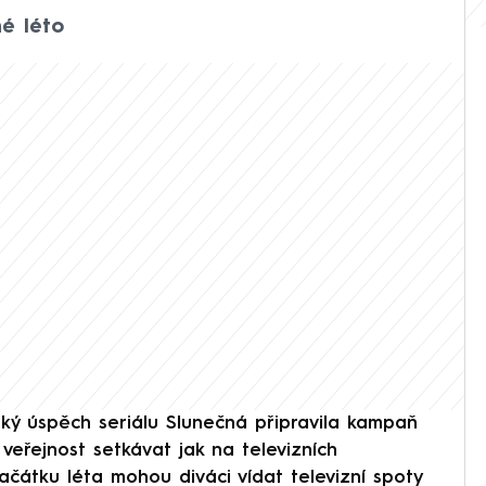
né léto
lký úspěch seriálu Slunečná připravila kampaň
veřejnost setkávat jak na televizních
čátku léta mohou diváci vídat televizní spoty