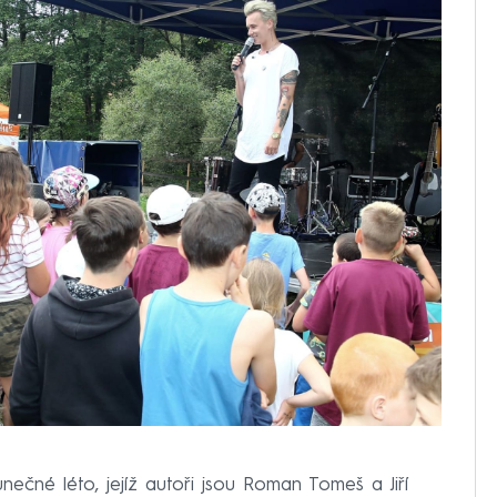
nečné léto, jejíž autoři jsou Roman Tomeš a Jiří