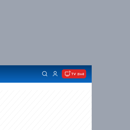
TV živě