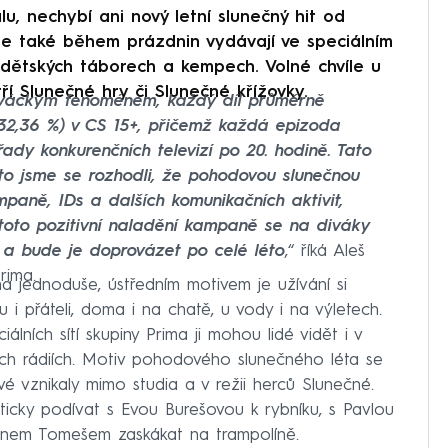
álu, nechybí ani nový letní slunečný hit od
e také během prázdnin vydávají ve speciálním
ětských táborech a kempech. Volné chvíle u
í Slunečné hry či Slunečné křížovky.
diváckým fenoménem, každý díl průměrně
 32,36 %) v CS 15+, přičemž každá epizoda
ady konkurenčních televizí po 20. hodině. Tato
roto jsme se rozhodli, že pohodovou slunečnou
paně, IDs a dalších komunikačních aktivit,
toto pozitivní naladění kampaně se na diváky
 a bude je doprovázet po celé léto
,“ říká Aleš
rima.
 jednoduše, ústředním motivem je užívání si
 i přáteli, doma i na chatě, u vody i na výletech.
álních sítí skupiny Prima ji mohou lidé vidět i v
ných rádiích. Motiv pohodového slunečného léta se
vé vznikaly mimo studia a v režii herců Slunečné.
ticky podívat s Evou Burešovou k rybníku, s Pavlou
anem Tomešem zaskákat na trampolíně.