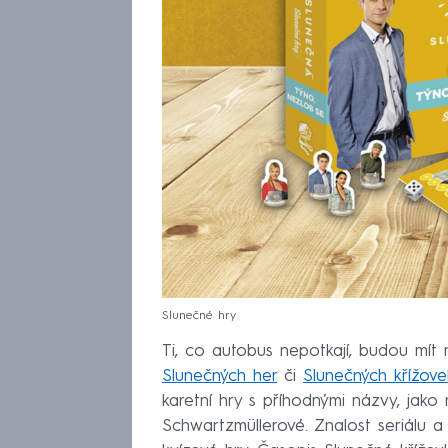
Slunečné hry
Ti, co autobus nepotkají, budou mít
Slunečných her
či
Slunečných křížove
karetní hry s příhodnými názvy, jak
Schwartzmüllerové. Znalost seriálu a